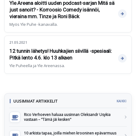
Yle Areena aloitti uuden podcast-sarjan Mitä sä
just sanoit? - Korroosio Comedy isännöi,
vieraina mm. Tinze ja Roni Bäck
Myös Yle Puhe -kanavalla.
21.05.2021
12 tunnin lähetys! Huuhkajien siivillä -spesiaali:
Pitkä lento 4.6. klo 13 alkaen
Yle Puheella ja Yle Areenassa.
UUSIMMAT ARTIKKELIT
KAIKKI
Rico Verhoeven haluaa uusinnan Oleksandr Usykia
vastaan – "Tämä jäi kesken"
10 arkista tapaa, joilla miehen krooninen epävarmuus