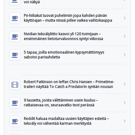
voi näkyä
Pii-hiiliakut tuovat puhelimiin jopa kahden päivän
käyttöajan – mutta niissä piilee vaikea vaihtokauppa
Nvidian tekoälyliitto kasvoi yli 120 toimijaan –
ensimmäinen tietoturvaluonnos syntyi viikossa
5 tapaa, joilla emotionaalinen kypsymättömyys
sabotoi parisuhdetta
Robert Pattinson on leffan Chris Hansen – Primetime-
traileri näyttää To Catch a Predatorin synkän nousun
9 lausetta, joista välittäminen usein kuuluu –
ratkaisevaa on, seuraavatko teot perässä
Reddit haluaa madaltaa uusien käyttäjien esteitä –
tekoäly voi vähentää karman merkitystä