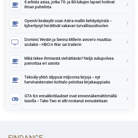
6 arkista asiaa, jotka 70- ja 80-lukujen lapset hoitivat
ilman puhelinta
OpenAI keskeytti osan Astra-mallin kehitystyöstä –
kyberkyvyt herättivät vakavan turvallisuushuolen
Dominic Westin ja Sienna Millerin avioero muuttuu
sodaksi – HBO:n War sai trailerin
Mikä tekee ihmisestä viehättävän? Neljä sukupolvea
painottaa eri asioita
Tekoäly-yhtiö silppusi miljoonia kirjoja – nyt
harvinaisteosten kohtalo pelottaa kirjakauppiaita
GTA 6:n ennakkotilaukset ovat ennennäkemättömällä
tasolla – Take-Two ei silti nostanut ennustettaan
FINDANCE