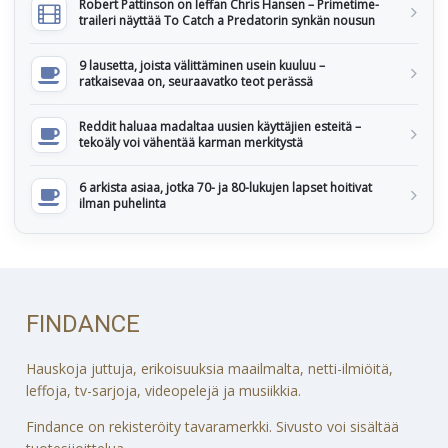
Robert Pattinson on leffan Chris Hansen – Primetime-
traileri näyttää To Catch a Predatorin synkän nousun
9 lausetta, joista välittäminen usein kuuluu –
ratkaisevaa on, seuraavatko teot perässä
Reddit haluaa madaltaa uusien käyttäjien esteitä –
tekoäly voi vähentää karman merkitystä
6 arkista asiaa, jotka 70- ja 80-lukujen lapset hoitivat
ilman puhelinta
FINDANCE
Hauskoja juttuja, erikoisuuksia maailmalta, netti-ilmiöitä,
leffoja, tv-sarjoja, videopelejä ja musiikkia.
Findance on rekisteröity tavaramerkki. Sivusto voi sisältää