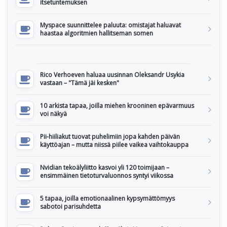
itsetuntemuksen
Myspace suunnittelee paluuta: omistajat haluavat
haastaa algoritmien hallitseman somen
Rico Verhoeven haluaa uusinnan Oleksandr Usykia
vastaan – "Tämä jäi kesken"
10 arkista tapaa, joilla miehen krooninen epävarmuus
voi näkyä
Pii-hiiliakut tuovat puhelimiin jopa kahden päivän
käyttöajan – mutta niissä piilee vaikea vaihtokauppa
Nvidian tekoälyliitto kasvoi yli 120 toimijaan –
ensimmäinen tietoturvaluonnos syntyi viikossa
5 tapaa, joilla emotionaalinen kypsymättömyys
sabotoi parisuhdetta