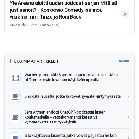
Yle Areena aloitti uuden podcast-sarjan Mitä sä
just sanoit? - Korroosio Comedy isännöi,
vieraina mm. Tinze ja Roni Bäck
Myös Yle Puhe -kanavalla.
UUSIMMAT ARTIKKELIT
KAIKKI
Warner-pomo näki Superman-jatko-osan kuvia – Man
of Tomorrowin luvataan näyttävän upealta
5 arkista lausetta, jotka kertovat syvästä kiintymyksestä
Sam Altman ehdotti ChatGPT-podcastia lasten
koulumatkalle – vastakommentti keräsi yli
kymmenkertaisesti tykkäyksiä
6 töksäyttävää lausetta, jotka voivat paljastaa heikon