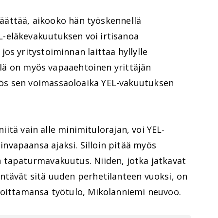
 päättää, aikooko hän työskennellä
-eläkevakuutuksen voi irtisanoa
os yritystoiminnan laittaa hyllylle
ällä on myös vapaaehtoinen yrittäjän
ös sen voimassaoloaika YEL-vakuutuksen
 niitä vain alle minimitulorajan, voi YEL-
vapaansa ajaksi. Silloin pitää myös
 tapaturmavakuutus. Niiden, jotka jatkavat
ntävät sitä uuden perhetilanteen vuoksi, on
moittamansa työtulo, Mikolanniemi neuvoo.