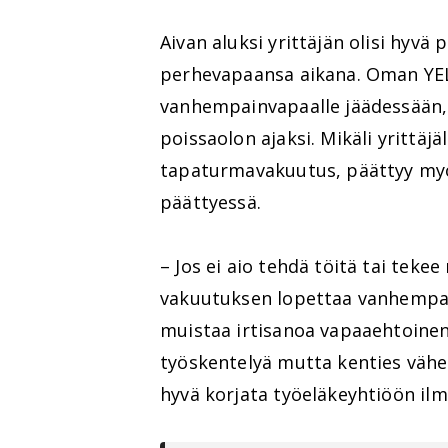
Aivan aluksi yrittäjän olisi hyvä
perhevapaansa aikana. Oman YEL
vanhempainvapaalle jäädessään, j
poissaolon ajaksi. Mikäli yrittäj
tapaturmavakuutus, päättyy my
päättyessä.
– Jos ei aio tehdä töitä tai tekee
vakuutuksen lopettaa vanhempain
muistaa irtisanoa vapaaehtoinen
työskentelyä mutta kenties vähe
hyvä korjata työeläkeyhtiöön il