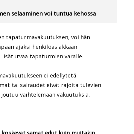
limen selaaminen voi tuntua kehossa
sen tapaturmavakuutuksen, voi hän
paan ajaksi henkilöasiakkaan
lisäturvaa tapaturmien varalle.
rmavakuutukseen ei edellytetä
mat tai sairaudet eivät rajoita tulevien
 joutuu vaihtelemaan vakuutuksia,
ää koskevat samat edut kuin muitakin