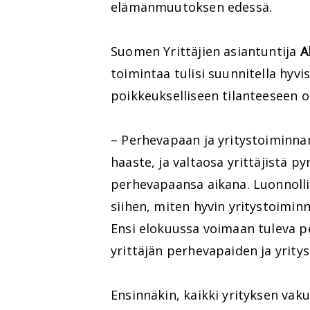
elämänmuutoksen edessä.
Suomen Yrittäjien asiantuntija
A
toimintaa tulisi suunnitella hyv
poikkeukselliseen tilanteeseen o
– Perhevapaan ja yritystoiminna
haaste, ja valtaosa yrittäjistä p
perhevapaansa aikana. Luonnollis
siihen, miten hyvin yritystoimi
Ensi elokuussa voimaan tuleva 
yrittäjän perhevapaiden ja yrity
Ensinnäkin, kaikki yrityksen vak