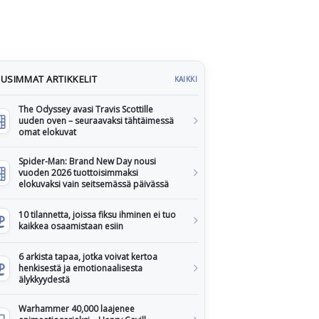
USIMMAT ARTIKKELIT
KAIKKI
The Odyssey avasi Travis Scottille
uuden oven – seuraavaksi tähtäimessä
omat elokuvat
Spider-Man: Brand New Day nousi
vuoden 2026 tuottoisimmaksi
elokuvaksi vain seitsemässä päivässä
10 tilannetta, joissa fiksu ihminen ei tuo
kaikkea osaamistaan esiin
6 arkista tapaa, jotka voivat kertoa
henkisestä ja emotionaalisesta
älykkyydestä
Warhammer 40,000 laajenee