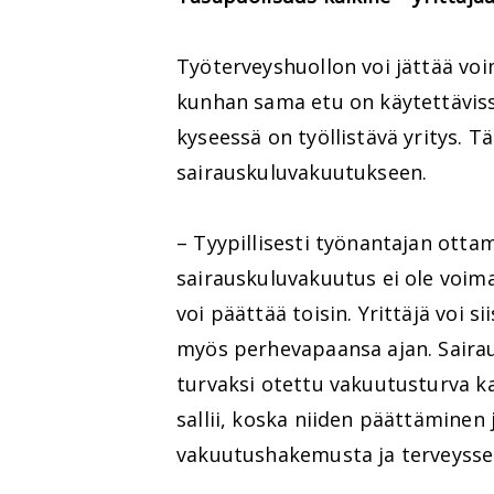
Työterveyshuollon voi jättää v
kunhan sama etu on käytettävissä
kyseessä on työllistävä yritys.
sairauskuluvakuutukseen.
– Tyypillisesti työnantajan otta
sairauskuluvakuutus ei ole voim
voi päättää toisin. Yrittäjä voi 
myös perhevapaansa ajan. Saira
turvaksi otettu vakuutusturva k
sallii, koska niiden päättäminen 
vakuutushakemusta ja terveyssel