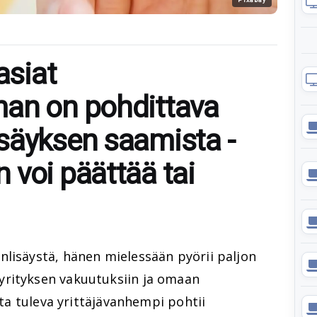
siat
man on pohdittava
säyksen saamista -
 voi päättää tai
nlisäystä, hänen mielessään pyörii paljon
yrityksen vakuutuksiin ja omaan
oita tuleva yrittäjävanhempi pohtii