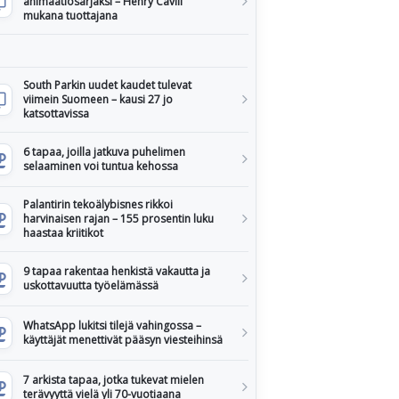
animaatiosarjaksi – Henry Cavill
mukana tuottajana
South Parkin uudet kaudet tulevat
viimein Suomeen – kausi 27 jo
katsottavissa
6 tapaa, joilla jatkuva puhelimen
selaaminen voi tuntua kehossa
Palantirin tekoälybisnes rikkoi
harvinaisen rajan – 155 prosentin luku
haastaa kriitikot
9 tapaa rakentaa henkistä vakautta ja
uskottavuutta työelämässä
WhatsApp lukitsi tilejä vahingossa –
käyttäjät menettivät pääsyn viesteihinsä
7 arkista tapaa, jotka tukevat mielen
terävyyttä vielä yli 70-vuotiaana