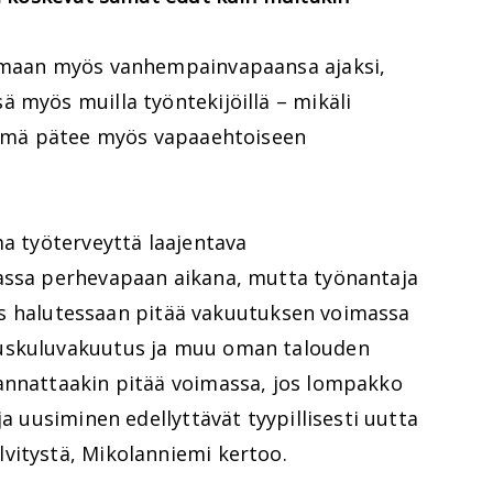
oimaan myös vanhempainvapaansa ajaksi,
 myös muilla työntekijöillä – mikäli
 Tämä pätee myös vapaaehtoiseen
ma työterveyttä laajentava
assa perhevapaan aikana, mutta työnantaja
siis halutessaan pitää vakuutuksen voimassa
uskuluvakuutus ja muu oman talouden
annattaakin pitää voimassa, jos lompakko
ja uusiminen edellyttävät tyypillisesti uutta
vitystä, Mikolanniemi kertoo.