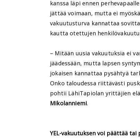
kanssa läpi ennen perhevapaalle
jättää voimaan, mutta ei myöskä
vakuutusturva kannattaa sovitta
kautta otettujen henkilövakuutu
– Mitään uusia vakuutuksia ei va
jäädessään, mutta lapsen syntymä
jokaisen kannattaa pysähtyä tar
Onko taloudessa riittävästi pusku
pohtii LähiTapiolan yrittäjien e
Mikolanniemi
.
YEL-vakuutuksen voi päättää tai 