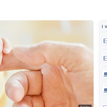
U
Pixabay