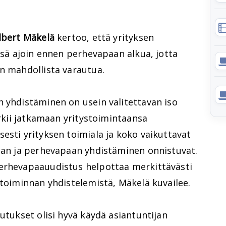
lbert Mäkelä
kertoo, että yrityksen
issä ajoin ennen perhevapaan alkua, jotta
n mahdollista varautua.
n yhdistäminen on usein valitettavan iso
yrkii jatkamaan yritystoimintaansa
esti yrityksen toimiala ja koko vaikuttavat
nnan ja perhevapaan yhdistäminen onnistuvat.
perhevapaauudistus helpottaa merkittävästi
stoiminnan yhdistelemistä, Mäkelä kuvailee.
uutukset olisi hyvä käydä asiantuntijan