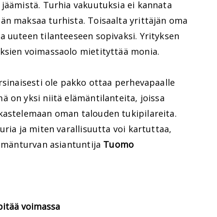
 jäämistä. Turhia vakuutuksia ei kannata
än maksaa turhista. Toisaalta yrittäjän oma
a uuteen tilanteeseen sopivaksi. Yrityksen
ksien voimassaolo mietityttää monia.
rsinaisesti ole pakko ottaa perhevapaalle
 on yksi niitä elämäntilanteita, joissa
kastelemaan oman talouden tukipilareita.
ria ja miten varallisuutta voi kartuttaa,
lämänturvan asiantuntija
Tuomo
pitää voimassa