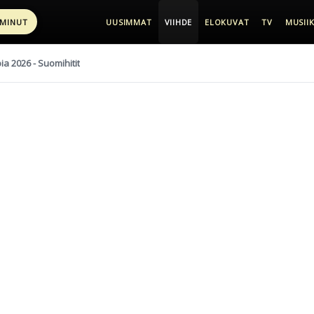
 MINUT
UUSIMMAT
VIIHDE
ELOKUVAT
TV
MUSIIK
pia 2026 - Suomihitit