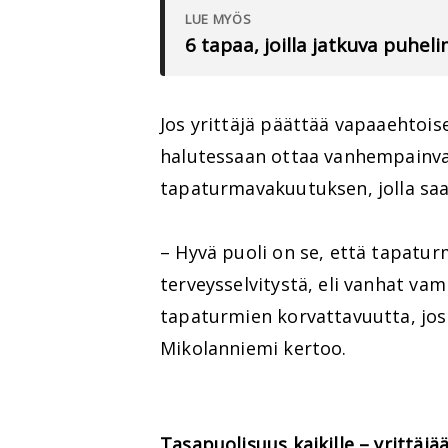
LUE MYÖS
6 tapaa, joilla jatkuva puhe
Jos yrittäjä päättää vapaaehtoi
halutessaan ottaa vanhempainva
tapaturmavakuutuksen, jolla saa 
– Hyvä puoli on se, että tapatu
terveysselvitystä, eli vanhat vam
tapaturmien korvattavuutta, jos
Mikolanniemi kertoo.
Tasapuolisuus kaikille – yrittäj