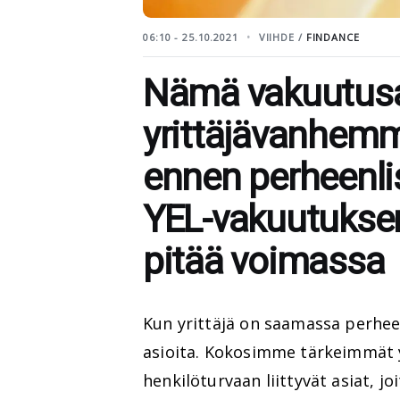
06:10 - 25.10.2021
VIIHDE /
FINDANCE
Nämä vakuutusa
yrittäjävanhem
ennen perheenli
YEL-vakuutuksen
pitää voimassa
Kun yrittäjä on saamassa perhee
asioita. Kokosimme tärkeimmät 
henkilöturvaan liittyvät asiat, j