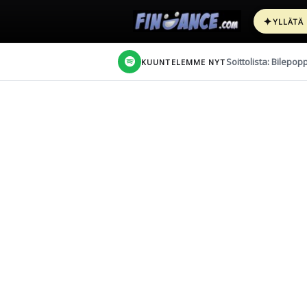
✦
YLLÄTÄ
Soittolista: Bilepop
KUUNTELEMME NYT