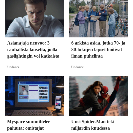
Asianajaja neuvoo: 3
6 arkista asiaa, jotka 70- ja
rauhallista lausetta, joilla
80-lukujen lapset hoitivat
gaslightingin voi katkaista
ilman puhelinta
Findance
Findance
Myspace suunnittelee
Uusi Spider-Man teki
paluuta: omistajat
miljardin kuudessa