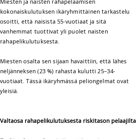
Miesten ja naisten rahapelaamisen
kokonaiskulutuksen ikäryhmittäinen tarkastelu
osoitti, että naisista 55-vuotiaat ja sitä
vanhemmat tuottivat yli puolet naisten
rahapelikulutuksesta.
Miesten osalta sen sijaan havaittiin, että lähes
neljänneksen (23 %) rahasta kulutti 25–34-
vuotiaat. Tässä ikäryhmässä peliongelmat ovat
yleisiä.
Valtaosa rahapelikulutuksesta riskitason pelaajilta