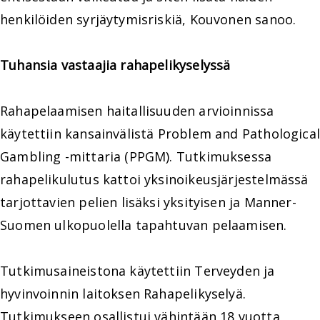
henkilöiden syrjäytymisriskiä, Kouvonen sanoo.
Tuhansia vastaajia rahapelikyselyssä
Rahapelaamisen haitallisuuden arvioinnissa
käytettiin kansainvälistä Problem and Pathological
Gambling -mittaria (PPGM). Tutkimuksessa
rahapelikulutus kattoi yksinoikeusjärjestelmässä
tarjottavien pelien lisäksi yksityisen ja Manner-
Suomen ulkopuolella tapahtuvan pelaamisen.
Tutkimusaineistona käytettiin Terveyden ja
hyvinvoinnin laitoksen Rahapelikyselyä.
Tutkimukseen osallistui vähintään 18 vuotta