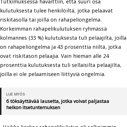
Tutkimuksessa havaittiin, että suuri osa
kulutuksesta tulee henkilöiltä, jotka pelaavat
riskitasolla tai joilla on rahapeliongelma.
Korkeimman rahapelikulutuksen ryhmässä
kolmannes (33 %) kulutuksesta tuli pelaajilta, joilla
on rahapeliongelma ja 43 prosenttia niiltä, jotka
ovat riskitason pelaajia. Vain hieman alle 24
prosenttia kulutuksesta tuli sellaisilta pelaajilta,
joilla ei ole pelaamiseen liittyviä ongelmia.
LUE MYÖS
6 töksäyttävää lausetta, jotka voivat paljastaa
heikon itsetuntemuksen