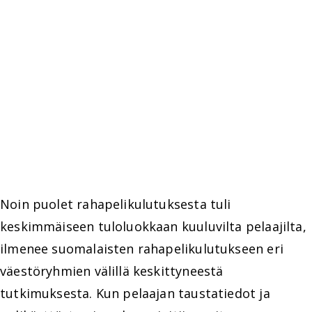
Noin puolet rahapelikulutuksesta tuli
keskimmäiseen tuloluokkaan kuuluvilta pelaajilta,
ilmenee suomalaisten rahapelikulutukseen eri
väestöryhmien välillä keskittyneestä
tutkimuksesta. Kun pelaajan taustatiedot ja