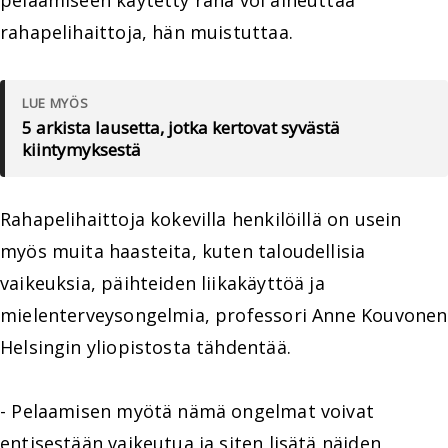
pelaamiseen käytetty raha voi aiheuttaa
rahapelihaittoja, hän muistuttaa.
LUE MYÖS
5 arkista lausetta, jotka kertovat syvästä
kiintymyksestä
Rahapelihaittoja kokevilla henkilöillä on usein
myös muita haasteita, kuten taloudellisia
vaikeuksia, päihteiden liikakäyttöä ja
mielenterveysongelmia, professori Anne Kouvonen
Helsingin yliopistosta tähdentää.
- Pelaamisen myötä nämä ongelmat voivat
entisestään vaikeutua ja siten lisätä näiden