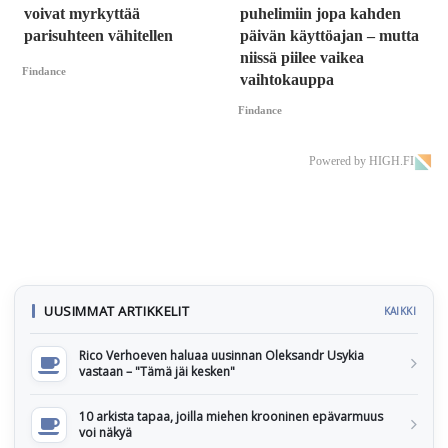
voivat myrkyttää
puhelimiin jopa kahden
parisuhteen vähitellen
päivän käyttöajan – mutta
niissä piilee vaikea
Findance
vaihtokauppa
Findance
Powered by HIGH.FI
UUSIMMAT ARTIKKELIT
KAIKKI
Rico Verhoeven haluaa uusinnan Oleksandr Usykia
vastaan – "Tämä jäi kesken"
10 arkista tapaa, joilla miehen krooninen epävarmuus
voi näkyä