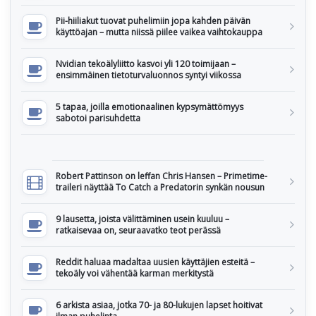
Pii-hiiliakut tuovat puhelimiin jopa kahden päivän
käyttöajan – mutta niissä piilee vaikea vaihtokauppa
Nvidian tekoälyliitto kasvoi yli 120 toimijaan –
ensimmäinen tietoturvaluonnos syntyi viikossa
5 tapaa, joilla emotionaalinen kypsymättömyys
sabotoi parisuhdetta
Robert Pattinson on leffan Chris Hansen – Primetime-
traileri näyttää To Catch a Predatorin synkän nousun
9 lausetta, joista välittäminen usein kuuluu –
ratkaisevaa on, seuraavatko teot perässä
Reddit haluaa madaltaa uusien käyttäjien esteitä –
tekoäly voi vähentää karman merkitystä
6 arkista asiaa, jotka 70- ja 80-lukujen lapset hoitivat