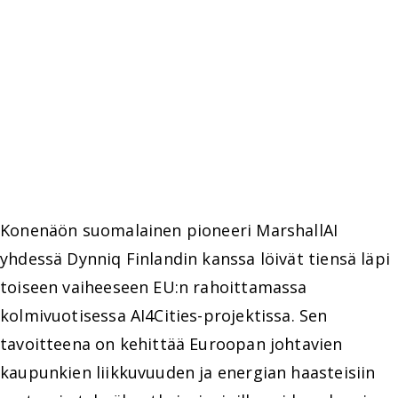
Konenäön suomalainen pioneeri MarshallAI
yhdessä Dynniq Finlandin kanssa löivät tiensä läpi
toiseen vaiheeseen EU:n rahoittamassa
kolmivuotisessa AI4Cities-projektissa. Sen
tavoitteena on kehittää Euroopan johtavien
kaupunkien liikkuvuuden ja energian haasteisiin