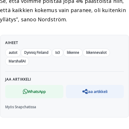
Se, että voimme poistaa jopa 4% päästöistä niin,
että kaikkien kokemus vain paranee, oli kuitenkin
yllätys”, sanoo Nordström.
AIHEET
autot
Dynniq Finland
Ix3
liikenne
liikennevalot
MarshallAI
JAA ARTIKKELI
WhatsApp
Jaa artikkeli
Myös Snapchatissa