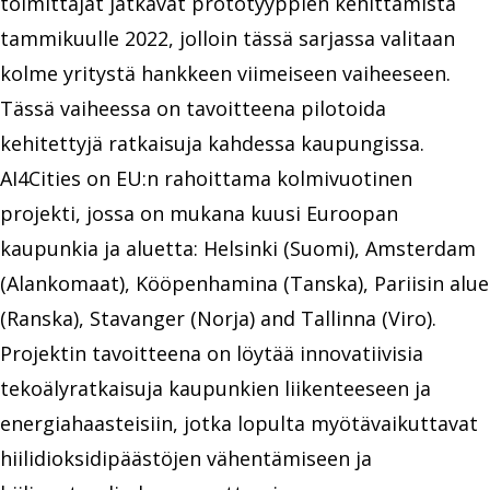
toimittajat jatkavat prototyyppien kehittämistä
tammikuulle 2022, jolloin tässä sarjassa valitaan
kolme yritystä hankkeen viimeiseen vaiheeseen.
Tässä vaiheessa on tavoitteena pilotoida
kehitettyjä ratkaisuja kahdessa kaupungissa.
AI4Cities on EU:n rahoittama kolmivuotinen
projekti, jossa on mukana kuusi Euroopan
kaupunkia ja aluetta: Helsinki (Suomi), Amsterdam
(Alankomaat), Kööpenhamina (Tanska), Pariisin alue
(Ranska), Stavanger (Norja) and Tallinna (Viro).
Projektin tavoitteena on löytää innovatiivisia
tekoälyratkaisuja kaupunkien liikenteeseen ja
energiahaasteisiin, jotka lopulta myötävaikuttavat
hiilidioksidipäästöjen vähentämiseen ja