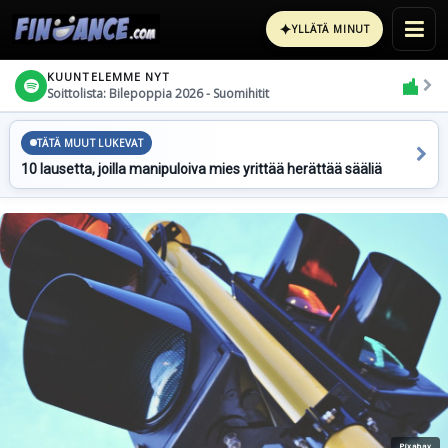
✦
YLLÄTÄ MINUT
KUUNTELEMME NYT
Soittolista: Bilepoppia 2026 - Suomihitit
TÄTÄ MUUT LUKEVAT
10 lausetta, joilla manipuloiva mies yrittää herättää sääliä
Pixabay