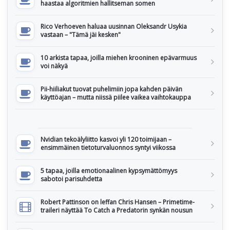
haastaa algoritmien hallitseman somen
Rico Verhoeven haluaa uusinnan Oleksandr Usykia
vastaan – "Tämä jäi kesken"
10 arkista tapaa, joilla miehen krooninen epävarmuus
voi näkyä
Pii-hiiliakut tuovat puhelimiin jopa kahden päivän
käyttöajan – mutta niissä piilee vaikea vaihtokauppa
Nvidian tekoälyliitto kasvoi yli 120 toimijaan –
ensimmäinen tietoturvaluonnos syntyi viikossa
5 tapaa, joilla emotionaalinen kypsymättömyys
sabotoi parisuhdetta
Robert Pattinson on leffan Chris Hansen – Primetime-
traileri näyttää To Catch a Predatorin synkän nousun