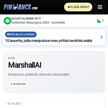
✦
YLLÄTÄ MINUT
KUUNTELEMME NYT
Soittolista: Bilepoppia 2026 - Suomihitit
TÄTÄ MUUT LUKEVAT
10 lausetta, joilla manipuloiva mies yrittää herättää sääliä
AIHE
MarshallAI
Findancen artikkelit aiheesta MarshallAI.
2 artikkelia
05.10.2021