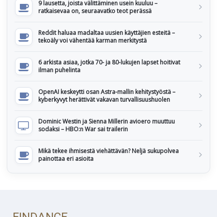
9 lausetta, joista välittäminen usein kuuluu –
ratkaisevaa on, seuraavatko teot perässä
Reddit haluaa madaltaa uusien käyttäjien esteitä –
tekoäly voi vähentää karman merkitystä
6 arkista asiaa, jotka 70- ja 80-lukujen lapset hoitivat
ilman puhelinta
OpenAI keskeytti osan Astra-mallin kehitystyöstä –
kyberkyvyt herättivät vakavan turvallisuushuolen
Dominic Westin ja Sienna Millerin avioero muuttuu
sodaksi – HBO:n War sai trailerin
Mikä tekee ihmisestä viehättävän? Neljä sukupolvea
painottaa eri asioita
FINDANCE