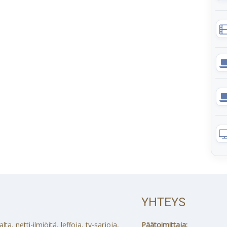
YHTEYS
a, netti-ilmiöitä, leffoja, tv-sarjoja,
Päätoimittaja: