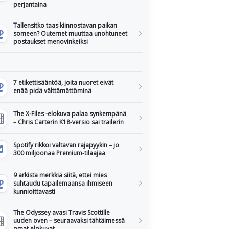
perjantaina
Tallensitko taas kiinnostavan paikan
someen? Outernet muuttaa unohtuneet
postaukset menovinkeiksi
7 etikettisääntöä, joita nuoret eivät
enää pidä välttämättöminä
The X-Files -elokuva palaa synkempänä
– Chris Carterin K18-versio sai trailerin
Spotify rikkoi valtavan rajapyykin – jo
300 miljoonaa Premium-tilaajaa
9 arkista merkkiä siitä, ettei mies
suhtaudu tapailemaansa ihmiseen
kunnioittavasti
The Odyssey avasi Travis Scottille
uuden oven – seuraavaksi tähtäimessä
omat elokuvat