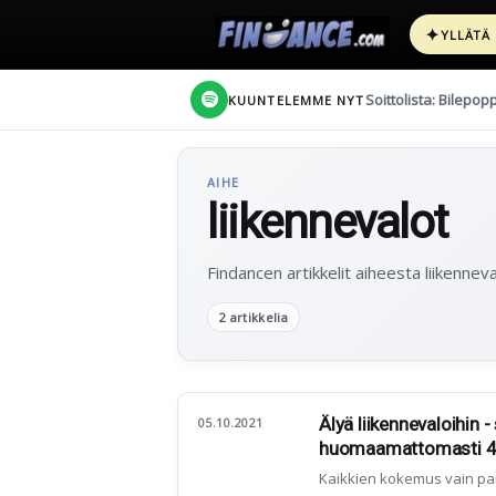
✦
YLLÄTÄ
Soittolista: Bilepop
KUUNTELEMME NYT
AIHE
liikennevalot
Findancen artikkelit aiheesta liikenneva
2 artikkelia
Älyä liikennevaloihin 
05.10.2021
huomaamattomasti 4%
Kaikkien kokemus vain pa