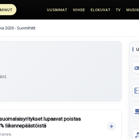
 MINUT
UUSIMMAT
VIIHDE
ELOKUVAT
TV
MUSIIK
pia 2026 - Suomihitit
U
lot.
- suomalaisyritykset lupaavat poistaa
 liikennepäästöistä
ranee.