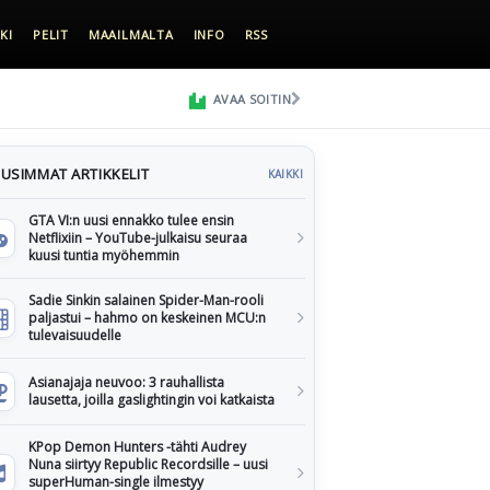
KI
PELIT
MAAILMALTA
INFO
RSS
AVAA SOITIN
USIMMAT ARTIKKELIT
KAIKKI
GTA VI:n uusi ennakko tulee ensin
Netflixiin – YouTube-julkaisu seuraa
kuusi tuntia myöhemmin
Sadie Sinkin salainen Spider-Man-rooli
paljastui – hahmo on keskeinen MCU:n
tulevaisuudelle
Asianajaja neuvoo: 3 rauhallista
lausetta, joilla gaslightingin voi katkaista
KPop Demon Hunters -tähti Audrey
Nuna siirtyy Republic Recordsille – uusi
superHuman-single ilmestyy