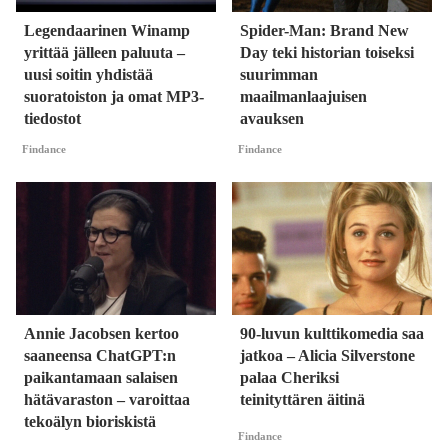
Legendaarinen Winamp
Spider-Man: Brand New
yrittää jälleen paluuta –
Day teki historian toiseksi
uusi soitin yhdistää
suurimman
suoratoiston ja omat MP3-
maailmanlaajuisen
tiedostot
avauksen
Findance
Findance
Annie Jacobsen kertoo
90-luvun kulttikomedia saa
saaneensa ChatGPT:n
jatkoa – Alicia Silverstone
paikantamaan salaisen
palaa Cheriksi
hätävaraston – varoittaa
teinityttären äitinä
tekoälyn bioriskistä
Findance