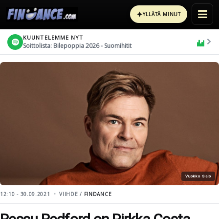
✦
YLLÄTÄ MINUT
KUUNTELEMME NYT
Soittolista: Bilepoppia 2026 - Suomihitit
Vuokko Salo
12:10 - 30.09.2021
VIIHDE /
FINDANCE