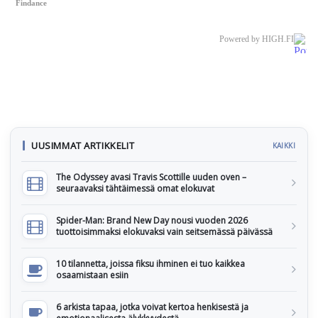
Findance
Powered by HIGH.FI
UUSIMMAT ARTIKKELIT
KAIKKI
The Odyssey avasi Travis Scottille uuden oven –
seuraavaksi tähtäimessä omat elokuvat
Spider-Man: Brand New Day nousi vuoden 2026
tuottoisimmaksi elokuvaksi vain seitsemässä päivässä
10 tilannetta, joissa fiksu ihminen ei tuo kaikkea
osaamistaan esiin
6 arkista tapaa, jotka voivat kertoa henkisestä ja