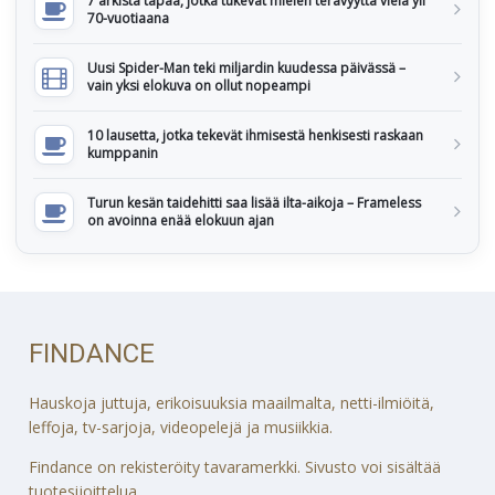
7 arkista tapaa, jotka tukevat mielen terävyyttä vielä yli
70-vuotiaana
Uusi Spider-Man teki miljardin kuudessa päivässä –
vain yksi elokuva on ollut nopeampi
10 lausetta, jotka tekevät ihmisestä henkisesti raskaan
kumppanin
Turun kesän taidehitti saa lisää ilta-aikoja – Frameless
on avoinna enää elokuun ajan
FINDANCE
Hauskoja juttuja, erikoisuuksia maailmalta, netti-ilmiöitä,
leffoja, tv-sarjoja, videopelejä ja musiikkia.
Findance on rekisteröity tavaramerkki. Sivusto voi sisältää
tuotesijoittelua.