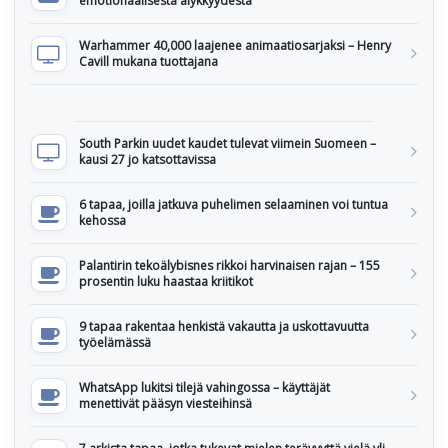
emotionaalisesta älykkyydestä
Warhammer 40,000 laajenee animaatiosarjaksi – Henry
Cavill mukana tuottajana
South Parkin uudet kaudet tulevat viimein Suomeen –
kausi 27 jo katsottavissa
6 tapaa, joilla jatkuva puhelimen selaaminen voi tuntua
kehossa
Palantirin tekoälybisnes rikkoi harvinaisen rajan – 155
prosentin luku haastaa kriitikot
9 tapaa rakentaa henkistä vakautta ja uskottavuutta
työelämässä
WhatsApp lukitsi tilejä vahingossa – käyttäjät
menettivät pääsyn viesteihinsä