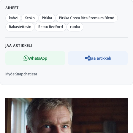
AIHEET
kahvi
Kesko
Pirkka
Pirkka Costa Rica Premium Blend
Rakastettavin
Ressu Redford
ruoka
JAA ARTIKKELI
WhatsApp
Jaa artikkeli
Myös Snapchatissa