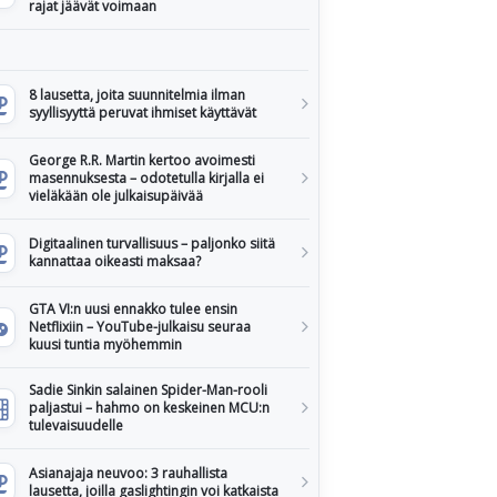
rajat jäävät voimaan
8 lausetta, joita suunnitelmia ilman
syyllisyyttä peruvat ihmiset käyttävät
George R.R. Martin kertoo avoimesti
masennuksesta – odotetulla kirjalla ei
vieläkään ole julkaisupäivää
Digitaalinen turvallisuus – paljonko siitä
kannattaa oikeasti maksaa?
GTA VI:n uusi ennakko tulee ensin
Netflixiin – YouTube-julkaisu seuraa
kuusi tuntia myöhemmin
Sadie Sinkin salainen Spider-Man-rooli
paljastui – hahmo on keskeinen MCU:n
tulevaisuudelle
Asianajaja neuvoo: 3 rauhallista
lausetta, joilla gaslightingin voi katkaista