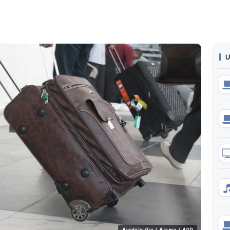
U
Ayodele Ojo / Alamy / AOP