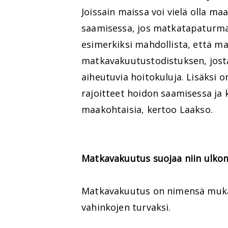
Joissain maissa voi vielä olla m
saamisessa, jos matkatapaturma 
esimerkiksi mahdollista, että ma
matkavakuutustodistuksen, josta
aiheutuvia hoitokuluja. Lisäksi
rajoitteet hoidon saamisessa ja
maakohtaisia, kertoo Laakso.
Matkavakuutus suojaa niin ulkom
Matkavakuutus on nimensä mukai
vahinkojen turvaksi.