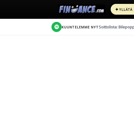
✦
YLLÄTÄ
Soittolista: Bilepop
KUUNTELEMME NYT