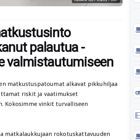
atkustusinto
kanut palautua -
le valmistautumiseen
en matkustuspatoumat alkavat pikkuhiljaa
ttamat riskit ja vaatimukset
n. Kokosimme vinkit turvalliseen
ta matkalaukkujaan rokotuskattavuuden