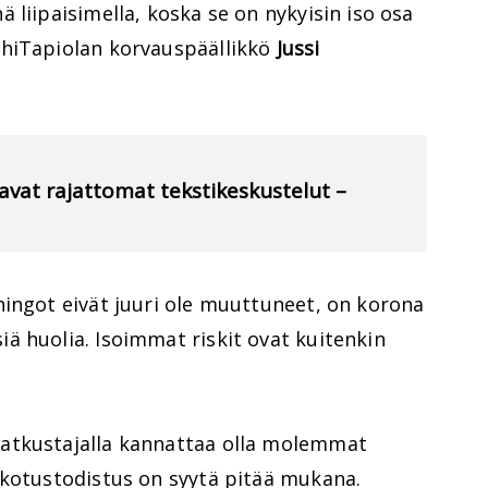
 liipaisimella, koska se on nykyisin iso osa
ähiTapiolan korvauspäällikkö
Jussi
avat rajattomat tekstikeskustelut –
hingot eivät juuri ole muuttuneet, on korona
ä huolia. Isoimmat riskit ovat kuitenkin
atkustajalla kannattaa olla molemmat
okotustodistus on syytä pitää mukana.