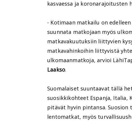
kasvaessa ja koronarajoitusten h
- Kotimaan matkailu on edelleen
suunnata matkojaan myös ulkoma
matkavakuutuksiin liittyvien kys
matkavahinkoihin liittyvistä yht
ulkomaanmatkoja, arvioi LähiTap
Laakso
.
Suomalaiset suuntaavat tällä he
suosikkikohteet Espanja, Italia, 
pitävät hyvin pintansa. Suosion t
lentomatkat, myös turvallisuush