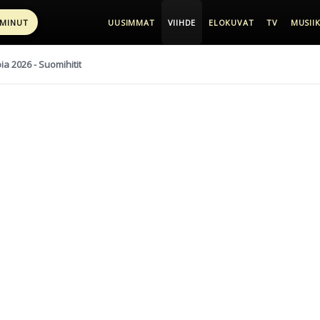
 MINUT
UUSIMMAT
VIIHDE
ELOKUVAT
TV
MUSIIK
pia 2026 - Suomihitit