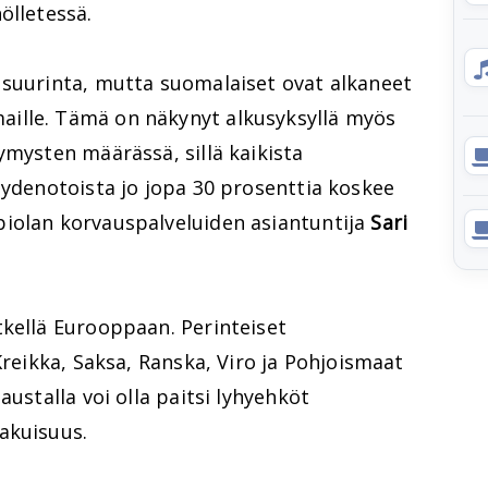
ölletessä.
 suurinta, mutta suomalaiset ovat alkaneet
ille. Tämä on näkynyt alkusyksyllä myös
ymysten määrässä, sillä kaikista
eydenotoista jo jopa 30 prosenttia koskee
iolan korvauspalveluiden asiantuntija
Sari
tkellä Eurooppaan. Perinteiset
Kreikka, Saksa, Ranska, Viro ja Pohjoismaat
austalla voi olla paitsi lyhyehköt
akuisuus.