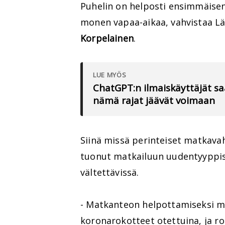
Puhelin on helposti ensimmäisenä
monen vapaa-aikaa, vahvistaa L
Korpelainen
.
LUE MYÖS
ChatGPT:n ilmaiskäyttäjät sa
nämä rajat jäävät voimaan
Siinä missä perinteiset matkava
tuonut matkailuun uudentyyppisi
vältettävissä.
- Matkanteon helpottamiseksi m
koronarokotteet otettuina, ja r