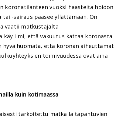
aan koronatilanteen vuoksi haasteita hoidon
tai -sairaus pääsee yllättämään. On
a vaatii matkustajalta
 käy ilmi, että vakuutus kattaa koronasta
 on hyvä huomata, että koronan aiheuttamat
 kulkuyhteyksien toimivuudessa ovat aina
ailla kuin kotimaassa
sesti tarkoitettu matkalla tapahtuvien