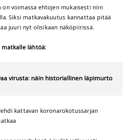
on voimassa ehtojen mukaisesti niin
la. Siksi matkavakuutus kannattaa pitää
 juuri nyt olisikaan näköpiirissä.
matkalle lähtöä:
aa virusta: näin historiallinen läpimurto
olehdi kattavan koronarokotussarjan
matkaa