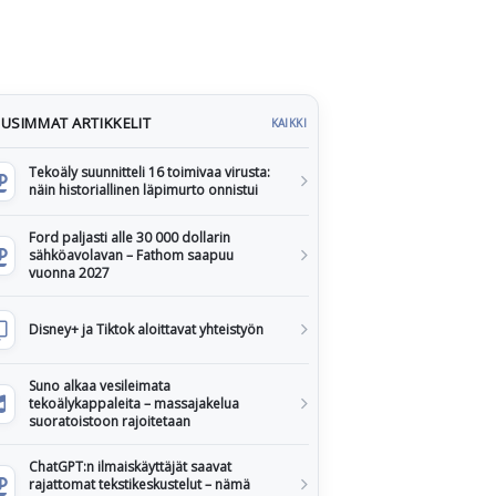
USIMMAT ARTIKKELIT
KAIKKI
Tekoäly suunnitteli 16 toimivaa virusta:
näin historiallinen läpimurto onnistui
Ford paljasti alle 30 000 dollarin
sähköavolavan – Fathom saapuu
vuonna 2027
Disney+ ja Tiktok aloittavat yhteistyön
Suno alkaa vesileimata
tekoälykappaleita – massajakelua
suoratoistoon rajoitetaan
ChatGPT:n ilmaiskäyttäjät saavat
rajattomat tekstikeskustelut – nämä