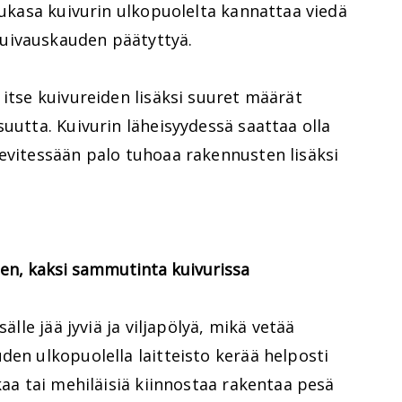
elukasa kuivurin ulkopuolelta kannattaa viedä
uivauskauden päätyttyä.
 itse kuivureiden lisäksi suuret määrät
suutta. Kuivurin läheisyydessä saattaa olla
evitessään palo tuhoaa rakennusten lisäksi
nen, kaksi sammutinta kuivurissa
älle jää jyviä ja viljapölyä, mikä vetää
den ulkopuolella laitteisto kerää helposti
kaa tai mehiläisiä kiinnostaa rakentaa pesä