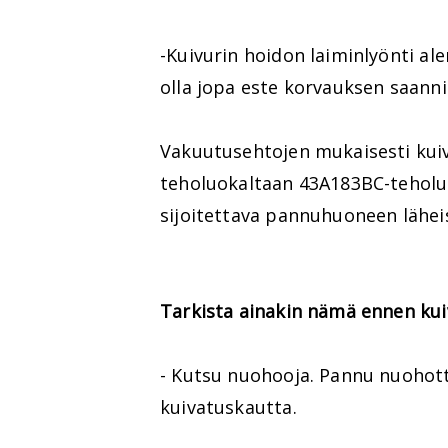
-Kuivurin hoidon laiminlyönti ale
olla jopa este korvauksen saanni
Vakuutusehtojen mukaisesti kuivu
teholuokaltaan 43A183BC-teholu
sijoitettava pannuhuoneen lähei
Tarkista ainakin nämä ennen ku
- Kutsu nuohooja. Pannu nuohot
kuivatuskautta.