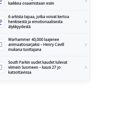
kaikkea osaamistaan esiin
6 arkista tapaa, jotka voivat kertoa
henkisestä ja emotionaalisesta
älykkyydestä
Warhammer 40,000 laajenee
animaatiosarjaksi – Henry Cavill
mukana tuottajana
South Parkin uudet kaudet tulevat
viimein Suomeen – kausi 27 jo
katsottavissa