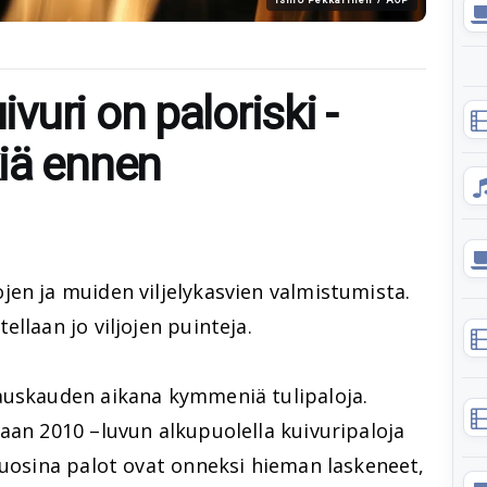
uri on paloriski -
iä ennen
en ja muiden viljelykasvien valmistumista.
llaan jo viljojen puinteja.
auskauden aikana kymmeniä tulipaloja.
aan 2010 –luvun alkupuolella kuivuripaloja
vuosina palot ovat onneksi hieman laskeneet,