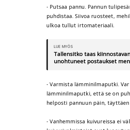
- Putsaa pannu. Pannun tulipesän
puhdistaa. Siivoa ruosteet, mehi
ulkoa tullut irtomateriaali.
LUE MYÖS
Tallensitko taas kiinnostav
unohtuneet postaukset meno
- Varmista lämminilmaputki. Var
lämminilmaputki, että se on puhd
helposti pannuun päin, täyttäen
- Vanhemmissa kuivureissa ei vä