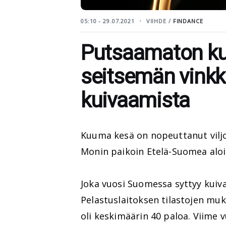
05:10 - 29.07.2021
VIIHDE /
FINDANCE
Putsaamaton kuiv
seitsemän vinkk
kuivaamista
Kuuma kesä on nopeuttanut viljoj
Monin paikoin Etelä-Suomea aloite
Joka vuosi Suomessa syttyy kuiv
Pelastuslaitoksen tilastojen muk
oli keskimäärin 40 paloa. Viime 