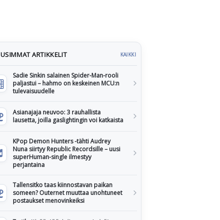
USIMMAT ARTIKKELIT
KAIKKI
Sadie Sinkin salainen Spider-Man-rooli
paljastui – hahmo on keskeinen MCU:n
tulevaisuudelle
Asianajaja neuvoo: 3 rauhallista
lausetta, joilla gaslightingin voi katkaista
KPop Demon Hunters -tähti Audrey
Nuna siirtyy Republic Recordsille – uusi
superHuman-single ilmestyy
perjantaina
Tallensitko taas kiinnostavan paikan
someen? Outernet muuttaa unohtuneet
postaukset menovinkeiksi