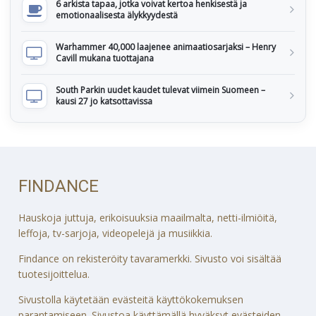
6 arkista tapaa, jotka voivat kertoa henkisestä ja
emotionaalisesta älykkyydestä
Warhammer 40,000 laajenee animaatiosarjaksi – Henry
Cavill mukana tuottajana
South Parkin uudet kaudet tulevat viimein Suomeen –
kausi 27 jo katsottavissa
FINDANCE
Hauskoja juttuja, erikoisuuksia maailmalta, netti-ilmiöitä,
leffoja, tv-sarjoja, videopelejä ja musiikkia.
Findance on rekisteröity tavaramerkki. Sivusto voi sisältää
tuotesijoittelua.
Sivustolla käytetään evästeitä käyttökokemuksen
parantamiseen. Sivustoa käyttämällä hyväksyt evästeiden