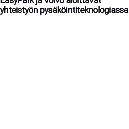
EasyPark ja Volvo aloittavat
yhteistyön pysäköintiteknologiassa