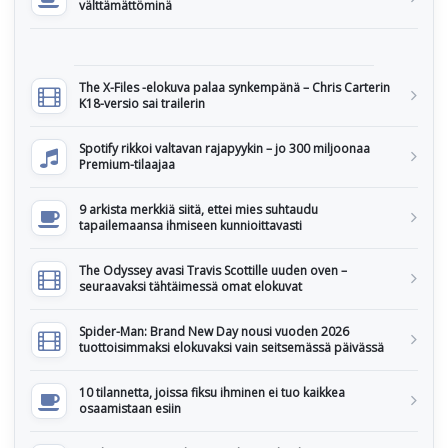
välttämättöminä
The X-Files -elokuva palaa synkempänä – Chris Carterin
K18-versio sai trailerin
Spotify rikkoi valtavan rajapyykin – jo 300 miljoonaa
Premium-tilaajaa
9 arkista merkkiä siitä, ettei mies suhtaudu
tapailemaansa ihmiseen kunnioittavasti
The Odyssey avasi Travis Scottille uuden oven –
seuraavaksi tähtäimessä omat elokuvat
Spider-Man: Brand New Day nousi vuoden 2026
tuottoisimmaksi elokuvaksi vain seitsemässä päivässä
10 tilannetta, joissa fiksu ihminen ei tuo kaikkea
osaamistaan esiin