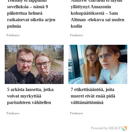
Tekoäly ei tappanut
Andrew Garfield ei täysin
sovelluksia – nämä 9
yllättynyt Amazonin
piilotettua helmeä
kohupäätöksestä – Sam
ratkaisevat oikeita arjen
Altman -elokuva sai uuden
pulmia
kodin
Findance
Findance
5 arkista lausetta, jotka
7 etikettisääntöä, joita
voivat myrkyttää
nuoret eivät enää pidä
parisuhteen vähitellen
välttämättöminä
Findance
Findance
Powered by HIGH.FI