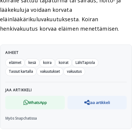
koiralle sattuu tapaturma tai sairaus, hoito- ja
lääkekuluja voidaan korvata
eläinlääkärikuluvakuutuksesta. Koiran
henkivakuutus korvaa eläimen menettämisen.
AIHEET
eläimet
kesä
koira
koirat
LähiTapiola
Tassut kartalla
vakuutukset
vakuutus
JAA ARTIKKELI
WhatsApp
Jaa artikkeli
Myös Snapchatissa