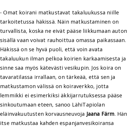
- Omat koirani matkustavat takaluukussa niille
tarkoitetussa häkissä. Näin matkustaminen on
turvallista, koska ne eivät pääse liikkumaan auton
sisällä vaan voivat rauhoittua omassa paikassaan.
Häkissä on se hyvä puoli, että voin avata
takaluukun ilman pelkoa koirien karkaamisesta ja
sinne saa myös kätevästi vesikupin. Jos koira on
tavaratilassa irrallaan, on tärkeää, että sen ja
matkustamon välissä on koiraverkko, jotta
lemmikki ei esimerkiksi äkkijarrutuksessa pääse
sinkoutumaan eteen, sanoo LähiTapiolan
eläinvakuutusten korvausneuvoja
Jaana Färm
. Hän
itse matkustaa kahden espanjanvesikoiransa