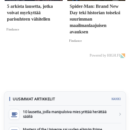
5 arkista lausetta, jotka
Spider-Man: Brand New
voivat myrkyttää
Day teki historian toiseksi
parisuhteen vähitellen
suurimman
maailmanlaajuisen
Findance
avauksen
Findance
Powered by HIGH.FI
UUSIMMAT ARTIKKELIT
KAIKKI
10 lausetta, joilla manipuloiva mies yrittää herättää
sääliä
Masters of the Universe sai uuden elämän Prime