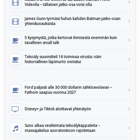
Videolla – tällainen jatko-osa voisi olla
James Gunn tyrmäsi huhun kahden Batman-jatko-osan
yhteiskuvauksista
5 kysymystä, jotka kertovat ihmisestä enemmän kuin
tavallinen small talk
Tekoäly suunnitteli 16 toimivaa virusta: näin
historiallinen läpimurto onnistui
Ford paljasti alle 30 000 dollarin sähköavolavan –
Fathom saapuu vuonna 2027
Disney+ ja Tiktok aloittavat yhteistyön
Suno alkaa vesileimata tekoälykappaleita –
massajakelua suoratoistoon rajoitetaan