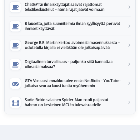
ChatGPT:n ilmaiskäyttäjät saavat rajattomat
tekstikeskustelut – nämä rajat jäävät voimaan
8 lausetta, joita suunnitelmia ilman syyllisyyttä peruvat
ihmiset käyttävät
George R.R. Martin kertoo avoimesti masennuksesta –
odotetulla kirjalla ei vieläkään ole julkaisupäivää
Digitaalinen turvallisuus – paljonko siitä kannattaa
oikeasti maksaa?
GTA VI:n uusi ennakko tulee ensin Netflixiin – YouTube-
julkaisu seuraa kuusi tuntia myöhemmin
Sadie Sinkin salainen Spider-Man-rooli paljastui –
hahmo on keskeinen MCU:n tulevaisuudelle