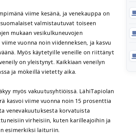
 lämpimänä viime kesänä, ja venekauppa on
n suomalaiset valmistautuvat toiseen
tojen mukaan vesikulkuneuvojen
 viime vuonna noin viidenneksen, ja kasvu
äänä. Myös käytetyille veneille on riittänyt
eneily on yleistynyt. Kaikkiaan veneilyn
sa ja mökeillä vietetty aika.
näkyy myös vakuutusyhtiöissä. LähiTapiolan
ä kasvoi viime vuonna noin 15 prosenttia
ista venevakuutuksesta korvatuista
tuneisiin virheisiin, kuten karilleajoihin ja
 esimerkiksi laituriin.