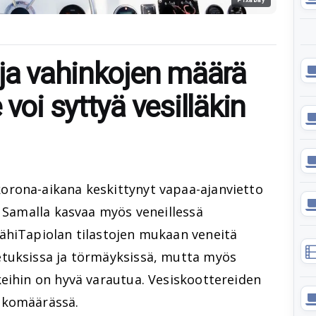
 ja vahinkojen määrä
voi syttyä vesilläkin
orona-aikana keskittynyt vapaa-ajanvietto
. Samalla kasvaa myös veneillessä
ähiTapiolan tilastojen mukaan veneitä
etuksissa ja törmäyksissä, mutta myös
keihin on hyvä varautua. Vesiskoottereiden
nkomäärässä.