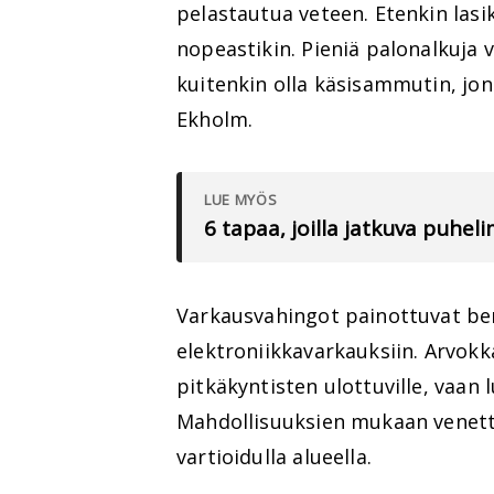
pelastautua veteen. Etenkin lasi
nopeastikin. Pieniä palonalkuja
kuitenkin olla käsisammutin, jon
Ekholm.
LUE MYÖS
6 tapaa, joilla jatkuva puhe
Varkausvahingot painottuvat ben
elektroniikkavarkauksiin. Arvokkai
pitkäkyntisten ulottuville, vaan l
Mahdollisuuksien mukaan venettä
vartioidulla alueella.