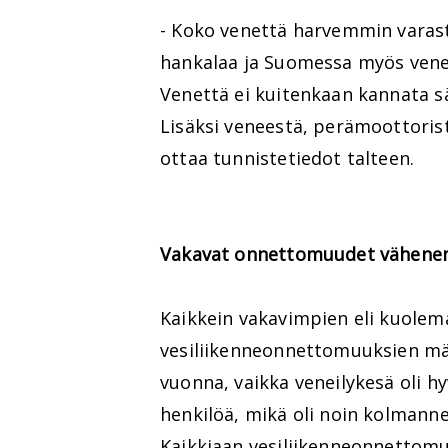
- Koko venettä harvemmin varast
hankalaa ja Suomessa myös vener
Venettä ei kuitenkaan kannata säil
Lisäksi veneestä, perämoottorist
ottaa tunnistetiedot talteen.
Vakavat onnettomuudet vähenem
Kaikkein vakavimpien eli kuolem
vesiliikenneonnettomuuksien mä
vuonna, vaikka veneilykesä oli h
henkilöä, mikä oli noin kolman
Kaikkiaan vesiliikenneonnettomuu