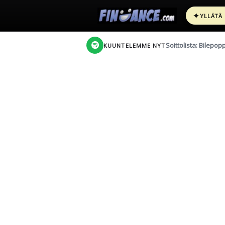
✦
YLLÄTÄ
Soittolista: Bilepop
KUUNTELEMME NYT