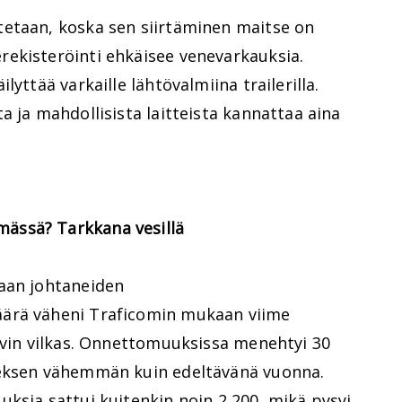
etaan, koska sen siirtäminen maitse on
ekisteröinti ehkäisee venevarkauksia.
yttää varkaille lähtövalmiina trailerilla.
a ja mahdollisista laitteista kannattaa aina
ässä? Tarkkana vesillä
aan johtaneiden
ärä väheni Traficomin mukaan viime
yvin vilkas. Onnettomuuksissa menehtyi 30
neksen vähemmän kuin edeltävänä vuonna.
ksia sattui kuitenkin noin 2 200, mikä pysyi