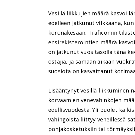
Vesillä liikkujien määrä kasvoi
edelleen jatkunut vilkkaana, ku
koronakesään. Traficomin tilas
ensirekisteröintien määrä kasvoi
on jatkunut vuositasolla tänä kev
ostajia, ja samaan aikaan vuokrav
suosiota on kasvattanut kotimaas
Lisääntynyt vesillä liikkuminen 
korvaamien venevahinkojen määr
edellisvuodesta. Yli puolet kaik
vahingoista liittyy veneillessä sat
pohjakosketuksiin tai törmäyksiin