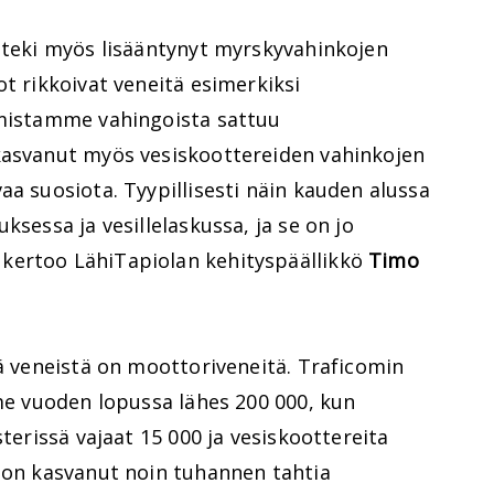
n teki myös lisääntynyt myrskyvahinkojen
ot rikkoivat veneitä esimerkiksi
amistamme vahingoista sattuu
kasvanut myös vesiskoottereiden vahinkojen
aa suosiota. Tyypillisesti näin kauden alussa
ksessa ja vesillelaskussa, ja se on jo
kertoo LähiTapiolan kehityspäällikkö
Timo
tä veneistä on moottoriveneitä. Traficomin
ime vuoden lopussa lähes 200 000, kun
sterissä vajaat 15 000 ja vesiskoottereita
ä on kasvanut noin tuhannen tahtia