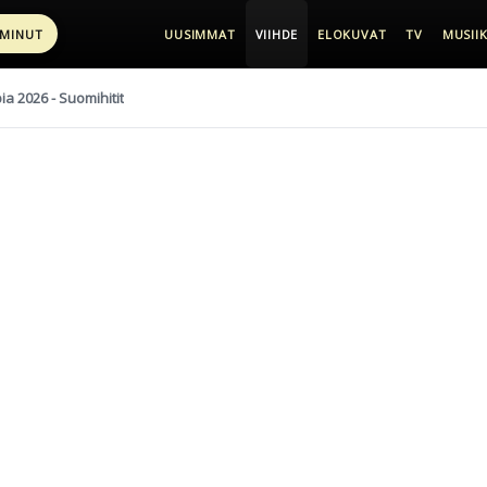
 MINUT
UUSIMMAT
VIIHDE
ELOKUVAT
TV
MUSIIK
pia 2026 - Suomihitit