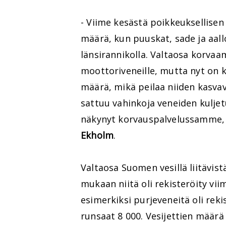
- Viime kesästä poikkeuksellise
määrä, kun puuskat, sade ja aall
länsirannikolla. Valtaosa korva
moottoriveneille, mutta nyt on 
määrä, mikä peilaa niiden kasvav
sattuu vahinkoja veneiden kuljetu
näkynyt korvauspalvelussamme, 
Ekholm
.
Valtaosa Suomen vesillä liitävis
mukaan niitä oli rekisteröity vi
esimerkiksi purjeveneitä oli reki
runsaat 8 000. Vesijettien määr