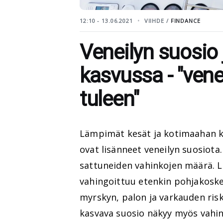
12:10 - 13.06.2021
VIIHDE /
FINDANCE
Veneilyn suosio
kasvussa - "vene 
tuleen"
Lämpimät kesät ja kotimaahan k
ovat lisänneet veneilyn suosiota
sattuneiden vahinkojen määrä. L
vahingoittuu etenkin pohjakosk
myrskyn, palon ja varkauden ris
kasvava suosio näkyy myös vahi