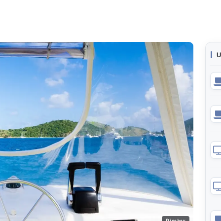
U
Pixabay