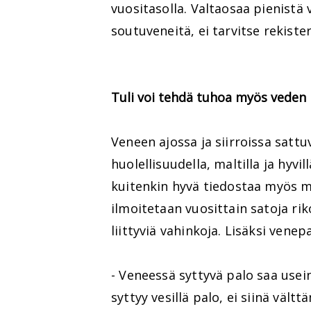
vuositasolla. Valtaosaa pienistä
soutuveneitä, ei tarvitse rekiste
Tuli voi tehdä tuhoa myös veden 
Veneen ajossa ja siirroissa sattu
huolellisuudella, maltilla ja hyvi
kuitenkin hyvä tiedostaa myös muu
ilmoitetaan vuosittain satoja rik
liittyviä vahinkoja. Lisäksi ven
- Veneessä syttyvä palo saa usei
syttyy vesillä palo, ei siinä väl