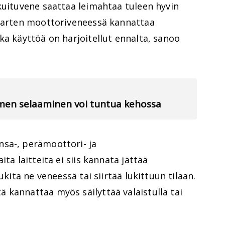
kuituvene saattaa leimahtaa tuleen hyvin
 varten moottoriveneessä kannattaa
ka käyttöä on harjoitellut ennalta, sanoo
limen selaaminen voi tuntua kehossa
sa-, perämoottori- ja
ta laitteita ei siis kannata jättää
ukita ne veneessä tai siirtää lukittuun tilaan.
 kannattaa myös säilyttää valaistulla tai