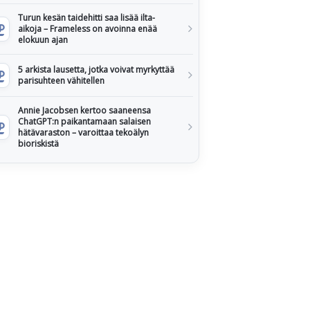
Turun kesän taidehitti saa lisää ilta-
aikoja – Frameless on avoinna enää
elokuun ajan
5 arkista lausetta, jotka voivat myrkyttää
parisuhteen vähitellen
Annie Jacobsen kertoo saaneensa
ChatGPT:n paikantamaan salaisen
hätävaraston – varoittaa tekoälyn
bioriskistä