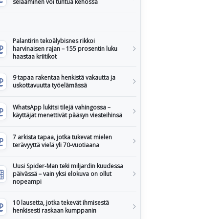
selaaminen voi tuntua kehossa
Palantirin tekoälybisnes rikkoi
harvinaisen rajan – 155 prosentin luku
haastaa kriitikot
9 tapaa rakentaa henkistä vakautta ja
uskottavuutta työelämässä
WhatsApp lukitsi tilejä vahingossa –
käyttäjät menettivät pääsyn viesteihinsä
7 arkista tapaa, jotka tukevat mielen
terävyyttä vielä yli 70-vuotiaana
Uusi Spider-Man teki miljardin kuudessa
päivässä – vain yksi elokuva on ollut
nopeampi
10 lausetta, jotka tekevät ihmisestä
henkisesti raskaan kumppanin