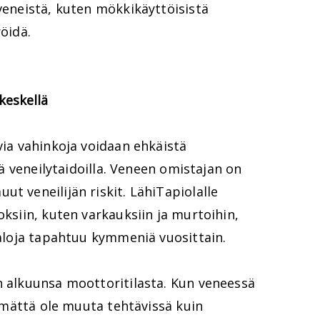
 veneistä, kuten mökkikäyttöisistä
röidä.
keskellä
via vahinkoja voidaan ehkäistä
llä veneilytaidoilla. Veneen omistajan on
t veneilijän riskit. LähiTapiolalle
oksiin, kuten varkauksiin ja murtoihin,
epaloja tapahtuu kymmeniä vuosittain.
n alkuunsa moottoritilasta. Kun veneessä
ttämättä ole muuta tehtävissä kuin