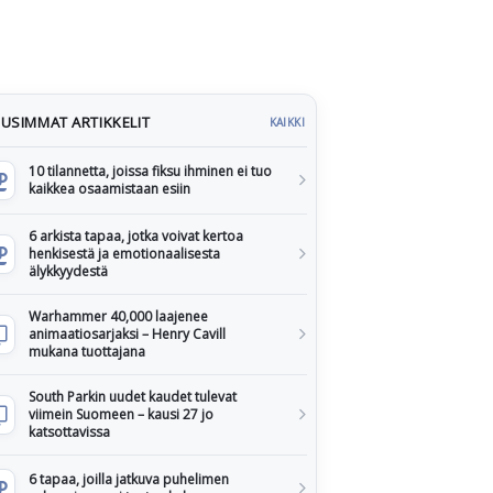
USIMMAT ARTIKKELIT
KAIKKI
10 tilannetta, joissa fiksu ihminen ei tuo
kaikkea osaamistaan esiin
6 arkista tapaa, jotka voivat kertoa
henkisestä ja emotionaalisesta
älykkyydestä
Warhammer 40,000 laajenee
animaatiosarjaksi – Henry Cavill
mukana tuottajana
South Parkin uudet kaudet tulevat
viimein Suomeen – kausi 27 jo
katsottavissa
6 tapaa, joilla jatkuva puhelimen