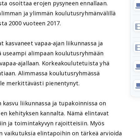
ista osoittaa erojen pysyneen ennallaan.
alimman ja ylimmän koulutusryhmänvälillä
sta 2000 vuoteen 2017.
t kasvaneet vapaa-ajan liikunnassa ja
Yhä useampi alimpaan koulutusryhmään
 vapaa-ajallaan. Korkeakoulutetuista yhä
ntiaan. Alimmassa koulutusryhmässä
ole merkittävästi pienentynyt.
 kasvu liikunnassa ja tupakoinnissa on
en kehityksen kannalta. Nämä elintavat
in ja toimintakyvyn rajoitteisiin. Myös
 vaikutuksia elintapoihin on tärkeä arvioida