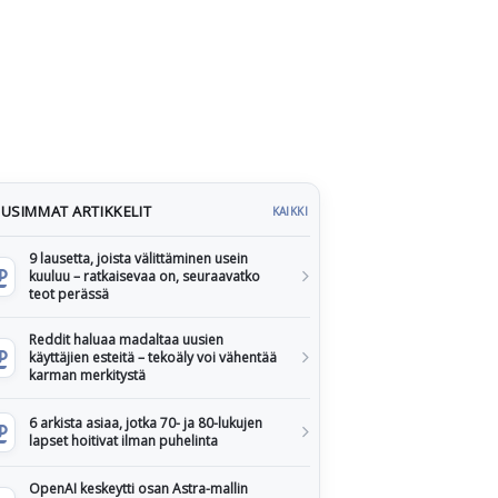
USIMMAT ARTIKKELIT
KAIKKI
9 lausetta, joista välittäminen usein
kuuluu – ratkaisevaa on, seuraavatko
teot perässä
Reddit haluaa madaltaa uusien
käyttäjien esteitä – tekoäly voi vähentää
karman merkitystä
6 arkista asiaa, jotka 70- ja 80-lukujen
lapset hoitivat ilman puhelinta
OpenAI keskeytti osan Astra-mallin