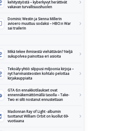
kehitystyöstä – kyberkyvyt herättivät
vakavan turvallisuushuolen
Dominic Westin ja Sienna Millerin
avioero muuttuu sodaksi – HBO:n War
sai trailerin
Mikä tekee ihmisestä viehättävän? Neljä
sukupolvea painottaa eri asioita
Tekoäly-yhtiö silppusi miljoonia kirjoja –
nyt harvinaisteosten kohtalo pelottaa
kirjakauppiaita
GTA 6:n ennakkotilaukset ovat
ennennäkemättömällä tasolla – Take-
Two ei silti nostanut ennustettaan
Madonnan Ray of Light -albumin
tuottanut William Orbit on kuollut 69-
vuotiaana