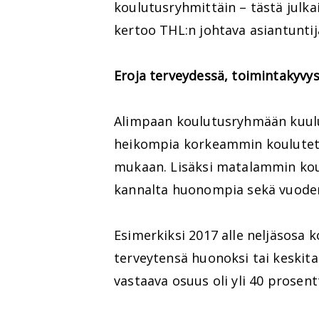
koulutusryhmittäin – tästä julka
kertoo THL:n johtava asiantunti
Eroja terveydessä, toimintakyvys
Alimpaan koulutusryhmään kuuluv
heikompia korkeammin koulutett
mukaan. Lisäksi matalammin koul
kannalta huonompia sekä vuoden
Esimerkiksi 2017 alle neljäsosa 
terveytensä huonoksi tai keskit
vastaava osuus oli yli 40 prosent