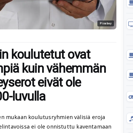
Pixabay
 koulutetut ovat
empiä kuin vähemmän
eyserot eivät ole
0-luvulla
en mukaan koulutusryhmien välisiä eroja
elintavoissa ei ole onnistuttu kaventamaan