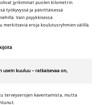
 olivat jyrkimmät puolen kilometrin
sä työkyvyssä ja päivittäisessä
miehillä. Vain psyykkisessä
 merkitseviä eroja koulutusryhmien välillä.
ijöitä
en usein kuuluu – ratkaisevaa on,
tu terveyserojen kaventamista, mutta
htunut.