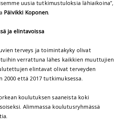
isemme uusia tutkimustuloksia lähiaikoina”,
ja
Päivikki Koponen
.
sä ja elintavoissa
ien terveys ja toimintakyky olivat
uihin verrattuna lähes kaikkien muuttujien
utettujen elintavat olivat terveyden
 2000 että 2017 tutkimuksessa.
korkean koulutuksen saaneista koki
asoiseksi. Alimmassa koulutusryhmässä
tia.