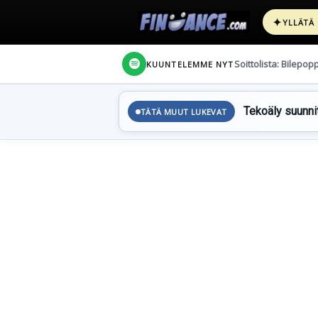
✦
YLLÄTÄ
Soittolista: Bilepop
KUUNTELEMME NYT
Tekoäly suunnit
TÄTÄ MUUT LUKEVAT