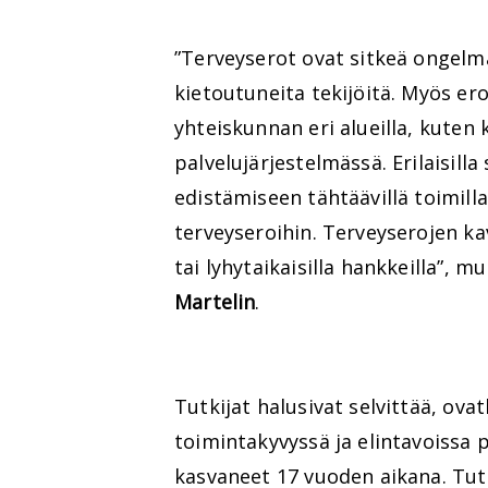
”Terveyserot ovat sitkeä ongelma
kietoutuneita tekijöitä. Myös er
yhteiskunnan eri alueilla, kuten
palvelujärjestelmässä. Erilaisill
edistämiseen tähtäävillä toimill
terveyseroihin. Terveyserojen kav
tai lyhytaikaisilla hankkeilla”, 
Martelin
.
Tutkijat halusivat selvittää, ov
toimintakyvyssä ja elintavoissa 
kasvaneet 17 vuoden aikana. Tut