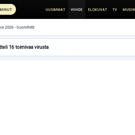
 MINUT
UUSIMMAT
VIIHDE
ELOKUVAT
TV
MUSIIK
pia 2026 - Suomihitit
teli 16 toimivaa virusta