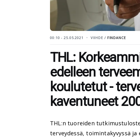
00:10 - 25.05.2021
VIIHDE /
FINDANCE
THL: Korkeammin
edelleen terve
koulutetut - terv
kaventuneet 200
THL:n tuoreiden tutkimustulost
terveydessä, toimintakyvyssä ja 