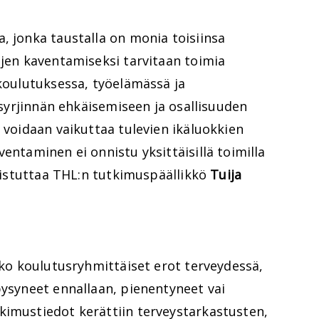
, jonka taustalla on monia toisiinsa
ojen kaventamiseksi tarvitaan toimia
 koulutuksessa, työelämässä ja
a syrjinnän ehkäisemiseen ja osallisuuden
a voidaan vaikuttaa tulevien ikäluokkien
entaminen ei onnistu yksittäisillä toimilla
muistuttaa THL:n tutkimuspäällikkö
Tuija
atko koulutusryhmittäiset erot terveydessä,
pysyneet ennallaan, pienentyneet vai
kimustiedot kerättiin terveystarkastusten,