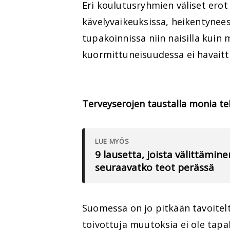
Eri koulutusryhmien väliset erot
kävelyvaikeuksissa, heikentynees
tupakoinnissa niin naisilla kuin 
kuormittuneisuudessa ei havaittu
Terveyserojen taustalla monia tek
LUE MYÖS
9 lausetta, joista välittämin
seuraavatko teot perässä
Suomessa on jo pitkään tavoitel
toivottuja muutoksia ei ole tapa