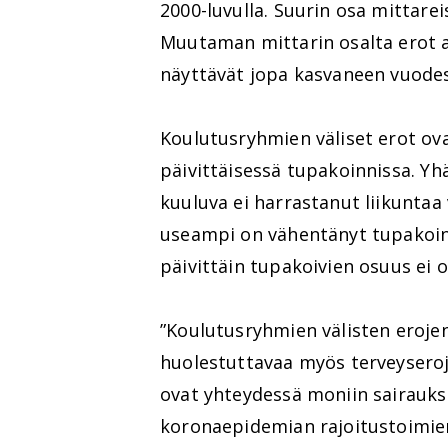
2000-luvulla. Suurin osa mittare
Muutaman mittarin osalta erot 
näyttävät jopa kasvaneen vuode
Koulutusryhmien väliset erot ova
päivittäisessä tupakoinnissa. 
kuuluva ei harrastanut liikuntaa
useampi on vähentänyt tupakoi
päivittäin tupakoivien osuus ei 
”Koulutusryhmien välisten erojen
huolestuttavaa myös terveyseroj
ovat yhteydessä moniin sairauksi
koronaepidemian rajoitustoimien