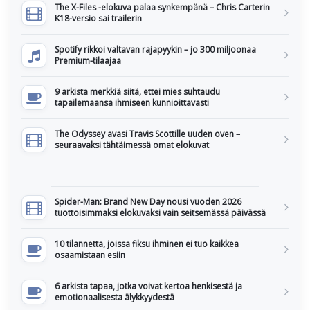
The X-Files -elokuva palaa synkempänä – Chris Carterin
K18-versio sai trailerin
Spotify rikkoi valtavan rajapyykin – jo 300 miljoonaa
Premium-tilaajaa
9 arkista merkkiä siitä, ettei mies suhtaudu
tapailemaansa ihmiseen kunnioittavasti
The Odyssey avasi Travis Scottille uuden oven –
seuraavaksi tähtäimessä omat elokuvat
Spider-Man: Brand New Day nousi vuoden 2026
tuottoisimmaksi elokuvaksi vain seitsemässä päivässä
10 tilannetta, joissa fiksu ihminen ei tuo kaikkea
osaamistaan esiin
6 arkista tapaa, jotka voivat kertoa henkisestä ja
emotionaalisesta älykkyydestä