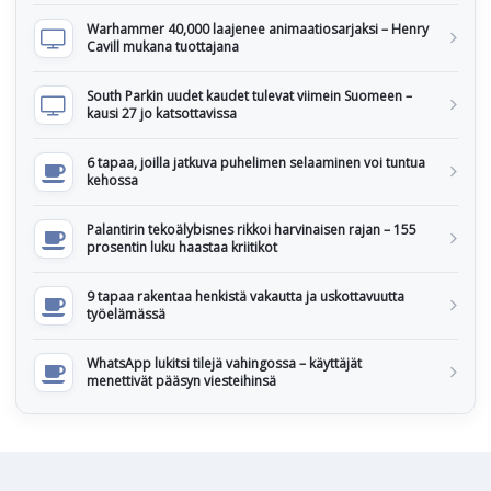
Warhammer 40,000 laajenee animaatiosarjaksi – Henry
Cavill mukana tuottajana
South Parkin uudet kaudet tulevat viimein Suomeen –
kausi 27 jo katsottavissa
6 tapaa, joilla jatkuva puhelimen selaaminen voi tuntua
kehossa
Palantirin tekoälybisnes rikkoi harvinaisen rajan – 155
prosentin luku haastaa kriitikot
9 tapaa rakentaa henkistä vakautta ja uskottavuutta
työelämässä
WhatsApp lukitsi tilejä vahingossa – käyttäjät
menettivät pääsyn viesteihinsä