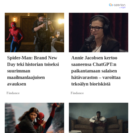
Spider-Man: Brand New
Annie Jacobsen kertoo
Day teki historian toiseksi
saaneensa ChatGPT:n
suurimman
paikantamaan salaisen
maailmanlaajuisen
hätävaraston – varoittaa
avauksen
tekoälyn bioriskistä
Findance
Findance