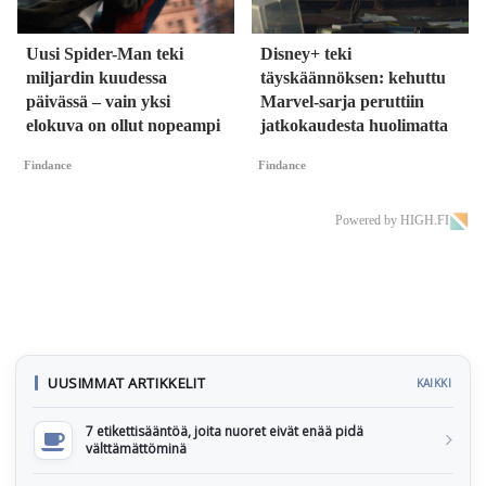
Uusi Spider-Man teki
Disney+ teki
miljardin kuudessa
täyskäännöksen: kehuttu
päivässä – vain yksi
Marvel-sarja peruttiin
elokuva on ollut nopeampi
jatkokaudesta huolimatta
Findance
Findance
Powered by HIGH.FI
UUSIMMAT ARTIKKELIT
KAIKKI
7 etikettisääntöä, joita nuoret eivät enää pidä
välttämättöminä