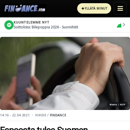
✦
YLLÄTÄ MINUT
KUUNTELEMME NYT
Soittolista: Bilepoppia 2026 - Suomihitit
Alamy / AOP
14:10 - 22.04.2021
VIIHDE /
FINDANCE