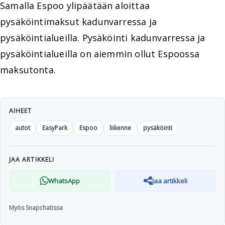
Samalla Espoo ylipäätään aloittaa
pysäköintimaksut kadunvarressa ja
pysäköintialueilla. Pysäköinti kadunvarressa ja
pysäköintialueilla on aiemmin ollut Espoossa
maksutonta.
AIHEET
autot
EasyPark
Espoo
liikenne
pysäköinti
JAA ARTIKKELI
WhatsApp
Jaa artikkeli
Myös Snapchatissa