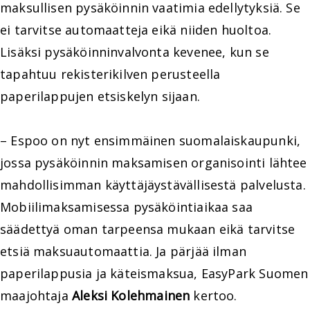
maksullisen pysäköinnin vaatimia edellytyksiä. Se
ei tarvitse automaatteja eikä niiden huoltoa.
Lisäksi pysäköinninvalvonta kevenee, kun se
tapahtuu rekisterikilven perusteella
paperilappujen etsiskelyn sijaan.
– Espoo on nyt ensimmäinen suomalaiskaupunki,
jossa pysäköinnin maksamisen organisointi lähtee
mahdollisimman käyttäjäystävällisestä palvelusta.
Mobiilimaksamisessa pysäköintiaikaa saa
säädettyä oman tarpeensa mukaan eikä tarvitse
etsiä maksuautomaattia. Ja pärjää ilman
paperilappusia ja käteismaksua, EasyPark Suomen
maajohtaja
Aleksi Kolehmainen
kertoo.