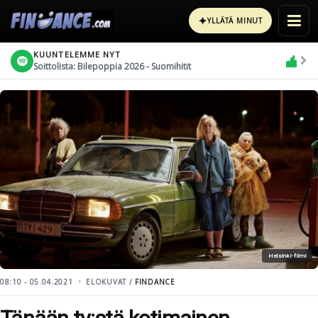
✦
YLLÄTÄ MINUT
KUUNTELEMME NYT
Soittolista: Bilepoppia 2026 - Suomihitit
Helsinki-filmi
08:10 - 05.04.2021
ELOKUVAT /
FINDANCE