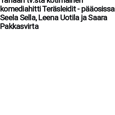
Tänään tv:stä kotimainen
komediahitti Teräsleidit - pääosissa
Seela Sella, Leena Uotila ja Saara
Pakkasvirta