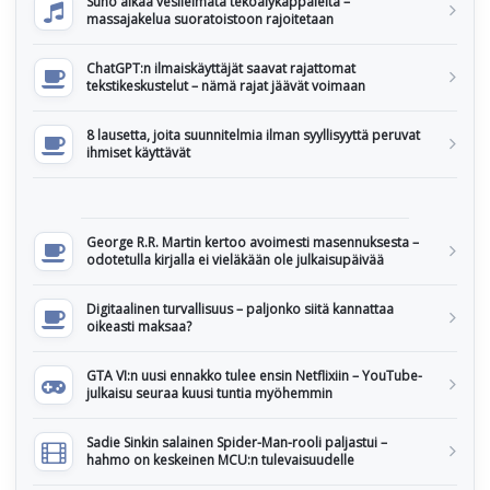
Suno alkaa vesileimata tekoälykappaleita –
massajakelua suoratoistoon rajoitetaan
ChatGPT:n ilmaiskäyttäjät saavat rajattomat
tekstikeskustelut – nämä rajat jäävät voimaan
8 lausetta, joita suunnitelmia ilman syyllisyyttä peruvat
ihmiset käyttävät
George R.R. Martin kertoo avoimesti masennuksesta –
odotetulla kirjalla ei vieläkään ole julkaisupäivää
Digitaalinen turvallisuus – paljonko siitä kannattaa
oikeasti maksaa?
GTA VI:n uusi ennakko tulee ensin Netflixiin – YouTube-
julkaisu seuraa kuusi tuntia myöhemmin
Sadie Sinkin salainen Spider-Man-rooli paljastui –
hahmo on keskeinen MCU:n tulevaisuudelle