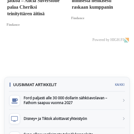
jatkoa – Alicia Silverstone
ihmisestä henkisesti
palaa Cheriksi
raskaan kumppanin
teinityttären äitinä
Findance
Findance
Powered by HIGH.FI
UUSIMMAT ARTIKKELIT
KAIKKI
Ford paljasti alle 30 000 dollarin sähköavolavan –
Fathom saapuu vuonna 2027
Disney+ ja Tiktok aloittavat yhteistyön