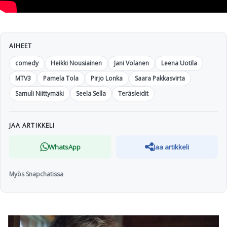
AIHEET
comedy
Heikki Nousiainen
Jani Volanen
Leena Uotila
MTV3
Pamela Tola
Pirjo Lonka
Saara Pakkasvirta
Samuli Niittymäki
Seela Sella
Teräsleidit
JAA ARTIKKELI
WhatsApp
Jaa artikkeli
Myös Snapchatissa