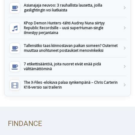
Asianajaja neuvoo: 3 rauhallista lausetta, joilla
gaslightingin voi katkaista
KPop Demon Hunters -tähti Audrey Nuna siirtyy
Republic Recordsille – uusi superHuman-single
ilmestyy perjantaina
Tallensitko taas kiinnostavan paikan someen? Outernet
muuttaa unohtuneet postaukset menovinkeiksi
7 etikettisääntöä, joita nuoret eivät enää pidä
välttämättöminä
The X-Files -elokuva palaa synkempänä – Chris Carterin
K18-versio sai trailerin
FINDANCE