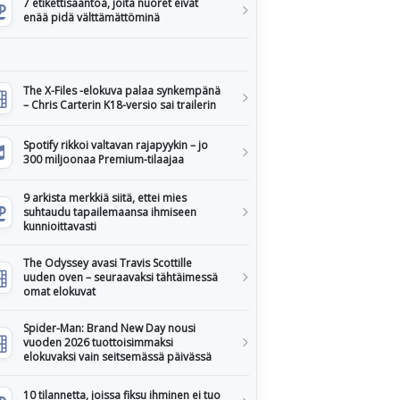
7 etikettisääntöä, joita nuoret eivät
enää pidä välttämättöminä
The X-Files -elokuva palaa synkempänä
– Chris Carterin K18-versio sai trailerin
Spotify rikkoi valtavan rajapyykin – jo
300 miljoonaa Premium-tilaajaa
9 arkista merkkiä siitä, ettei mies
suhtaudu tapailemaansa ihmiseen
kunnioittavasti
The Odyssey avasi Travis Scottille
uuden oven – seuraavaksi tähtäimessä
omat elokuvat
Spider-Man: Brand New Day nousi
vuoden 2026 tuottoisimmaksi
elokuvaksi vain seitsemässä päivässä
10 tilannetta, joissa fiksu ihminen ei tuo