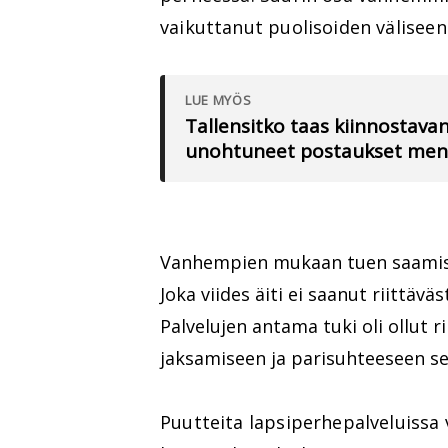
vaikuttanut puolisoiden väliseen 
LUE MYÖS
Tallensitko taas kiinnostav
unohtuneet postaukset meno
Vanhempien mukaan tuen saamise
Joka viides äiti ei saanut riittä
Palvelujen antama tuki oli ollut
jaksamiseen ja parisuhteeseen s
Puutteita lapsiperhepalveluissa v