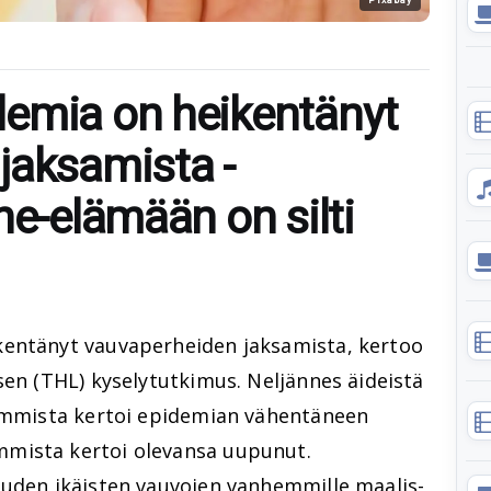
emia on heikentänyt
jaksamista -
he-elämään on silti
kentänyt vauvaperheiden jaksamista, kertoo
sen (THL) kyselytutkimus. Neljännes äideistä
hemmista kertoi epidemian vähentäneen
mista kertoi olevansa uupunut.
auden ikäisten vauvojen vanhemmille maalis-