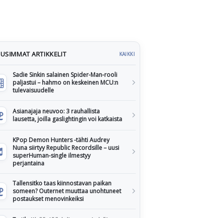
USIMMAT ARTIKKELIT
KAIKKI
Sadie Sinkin salainen Spider-Man-rooli
paljastui – hahmo on keskeinen MCU:n
tulevaisuudelle
Asianajaja neuvoo: 3 rauhallista
lausetta, joilla gaslightingin voi katkaista
KPop Demon Hunters -tähti Audrey
Nuna siirtyy Republic Recordsille – uusi
superHuman-single ilmestyy
perjantaina
Tallensitko taas kiinnostavan paikan
someen? Outernet muuttaa unohtuneet
postaukset menovinkeiksi