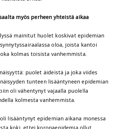
oisaalta myös perheen yhteistä aikaa
lyssä mainitut huolet koskivat epidemian
synnytyssairaalassa oloa, joista kantoi
 joka kolmas toisista vanhemmista.
isyyttä: puolet äideistä ja joka viides
inäisyyden tunteen lisääntyneen epidemian
in oli vähentynyt vajaalla puolella
ahdella kolmesta vanhemmista.
 oli lisääntynyt epidemian aikana monessa
ta koki, ettei koronaepidemia ollut