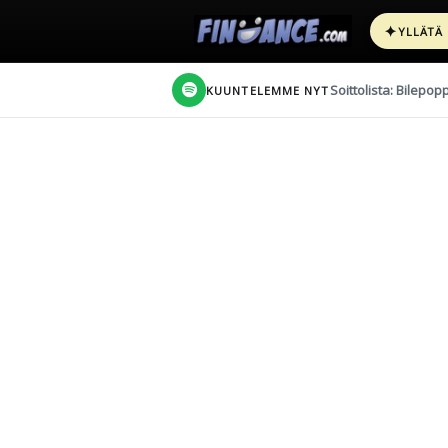
✦
YLLÄTÄ
Soittolista: Bilepop
KUUNTELEMME NYT