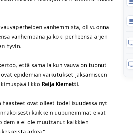
tia vauvaperheiden vanhemmista, oli vuonna
eensä vanhempana ja koki perheensä arjen
n hyvin.
s kertoo, että samalla kun vauva on tuonut
 ovat epidemian vaikutukset jaksamiseen
tutkimuspäällikkö
Reija Klemetti
.
 haasteet ovat olleet todellisuudessa nyt
ennäköisesti kaikkein uupuneimmat eivät
epidemia ei ole muuttanut kaikkien
keskeistä arkea.”