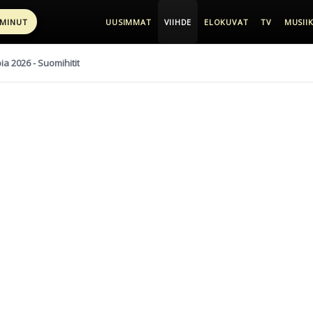
 MINUT
UUSIMMAT
VIIHDE
ELOKUVAT
TV
MUSIIK
pia 2026 - Suomihitit