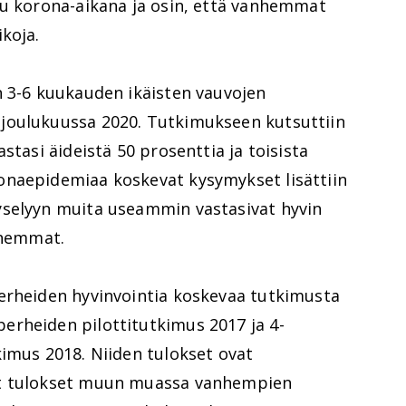
tu korona-aikana ja osin, että vanhemmat
koja.
n 3-6 kuukauden ikäisten vauvojen
joulukuussa 2020. Tutkimukseen kutsuttiin
stasi äideistä 50 prosenttia ja toisista
onaepidemiaa koskevat kysymykset lisättiin
yselyyn muita useammin vastasivat hyvin
nhemmat.
erheiden hyvinvointia koskevaa tutkimusta
rheiden pilottitutkimus 2017 ja 4-
kimus 2018. Niiden tulokset ovat
ut tulokset muun muassa vanhempien