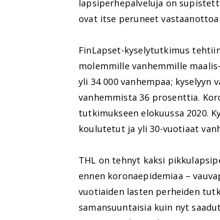
lapsiperhepalveluja on supistet
ovat itse peruneet vastaanottoai
FinLapset-kyselytutkimus tehtii
molemmille vanhemmille maalis-
yli 34 000 vanhempaa; kyselyyn va
vanhemmista 36 prosenttia. Kor
tutkimukseen elokuussa 2020. K
koulutetut ja yli 30-vuotiaat va
THL on tehnyt kaksi pikkulapsip
ennen koronaepidemiaa – vauvape
vuotiaiden lasten perheiden tut
samansuuntaisia kuin nyt saad