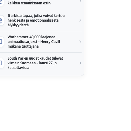
kaikkea osaamistaan esiin
6 arkista tapaa, jotka voivat kertoa
henkisestä ja emotionaalisesta
älykkyydestä
Warhammer 40,000 laajenee
animaatiosarjaksi – Henry Cavill
mukana tuottajana
South Parkin uudet kaudet tulevat
viimein Suomeen – kausi 27 jo
katsottavissa