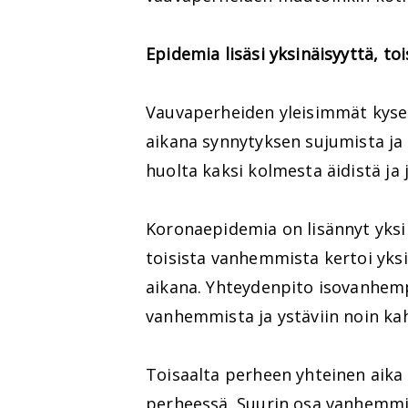
Epidemia lisäsi yksinäisyyttä, t
Vauvaperheiden yleisimmät kyse
aikana synnytyksen sujumista ja 
huolta kaksi kolmesta äidistä ja
Koronaepidemia on lisännyt yksinä
toisista vanhemmista kertoi yks
aikana. Yhteydenpito isovanhempi
vanhemmista ja ystäviin noin k
Toisaalta perheen yhteinen aika
perheessä. Suurin osa vanhemmis