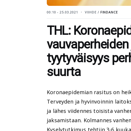
00:10 - 25.03.2021
VIIHDE /
FINDANCE
THL: Koronaepid
vauvaperheiden 
tyytyväisyys per
suurta
Koronaepidemian rasitus on hei
Terveyden ja hyvinvoinnin laitok
ja lähes viidennes toisista van
jaksamistaan. Kolmannes vanhem
Kyselytutkimus tehtiin 3-6 kuuk