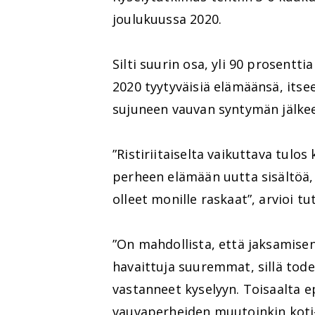
joulukuussa 2020.
Silti suurin osa, yli 90 prosent
2020 tyytyväisiä elämäänsä, its
sujuneen vauvan syntymän jälkee
”Ristiriitaiselta vaikuttava tulo
perheen elämään uutta sisältöä,
olleet monille raskaat”, arvioi 
”On mahdollista, että jaksamisen
havaittuja suuremmat, sillä tod
vastanneet kyselyyn. Toisaalta 
vauvaperheiden muutoinkin koti-