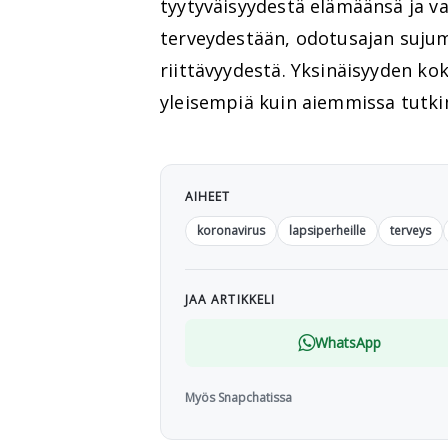
tyytyväisyydestä elämäänsä ja
terveydestään, odotusajan suju
riittävyydestä. Yksinäisyyden k
yleisempiä kuin aiemmissa tutki
AIHEET
koronavirus
lapsiperheille
terveys
JAA ARTIKKELI
WhatsApp
Myös Snapchatissa