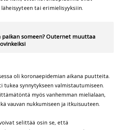
läheisyyteen tai erimielisyyksiin.
an paikan someen? Outernet muuttaa
vinkeiksi
ssa oli koronaepidemian aikana puutteita.
västi tukea synnytykseen valmistautumiseen.
 riittämätöntä myös vanhemman mielialaan,
ekä vauvan nukkumiseen ja itkuisuuteen.
oivat selittää osin se, että