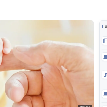
U
Pixabay