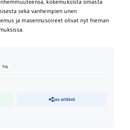
 vanhemmuuteensa, kokemuksista omasta
misesta sekä vanhempien unen
okemus ja masennusoireet olivat nyt hieman
muksissa.
THL
Jaa artikkeli