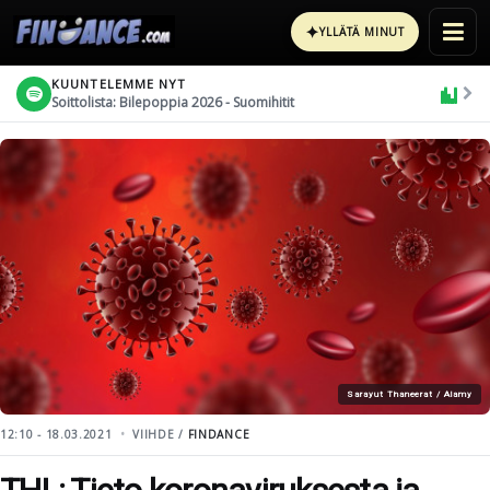
✦
YLLÄTÄ MINUT
KUUNTELEMME NYT
Soittolista: Bilepoppia 2026 - Suomihitit
Sarayut Thaneerat / Alamy
12:10 - 18.03.2021
VIIHDE /
FINDANCE