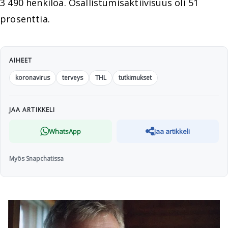
3 490 henkilöä. Osallistumisaktiivisuus oli 51
prosenttia.
AIHEET
koronavirus
terveys
THL
tutkimukset
JAA ARTIKKELI
WhatsApp
Jaa artikkeli
Myös Snapchatissa