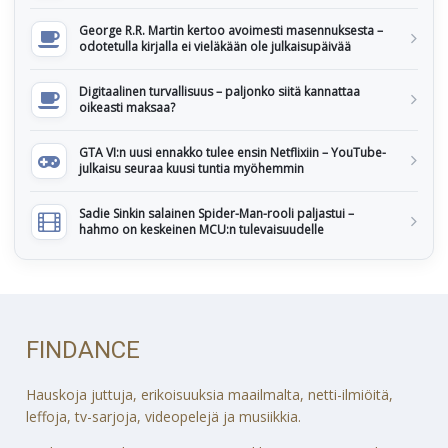
George R.R. Martin kertoo avoimesti masennuksesta –
odotetulla kirjalla ei vieläkään ole julkaisupäivää
Digitaalinen turvallisuus – paljonko siitä kannattaa
oikeasti maksaa?
GTA VI:n uusi ennakko tulee ensin Netflixiin – YouTube-
julkaisu seuraa kuusi tuntia myöhemmin
Sadie Sinkin salainen Spider-Man-rooli paljastui –
hahmo on keskeinen MCU:n tulevaisuudelle
FINDANCE
Hauskoja juttuja, erikoisuuksia maailmalta, netti-ilmiöitä,
leffoja, tv-sarjoja, videopelejä ja musiikkia.