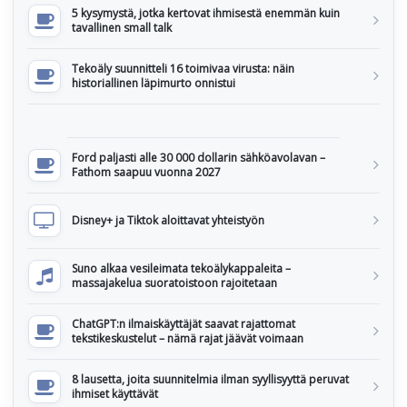
5 kysymystä, jotka kertovat ihmisestä enemmän kuin
tavallinen small talk
Tekoäly suunnitteli 16 toimivaa virusta: näin
historiallinen läpimurto onnistui
Ford paljasti alle 30 000 dollarin sähköavolavan –
Fathom saapuu vuonna 2027
Disney+ ja Tiktok aloittavat yhteistyön
Suno alkaa vesileimata tekoälykappaleita –
massajakelua suoratoistoon rajoitetaan
ChatGPT:n ilmaiskäyttäjät saavat rajattomat
tekstikeskustelut – nämä rajat jäävät voimaan
8 lausetta, joita suunnitelmia ilman syyllisyyttä peruvat
ihmiset käyttävät