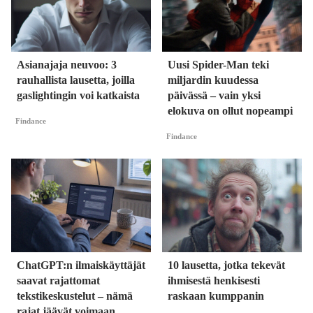
Asianajaja neuvoo: 3
Uusi Spider-Man teki
rauhallista lausetta, joilla
miljardin kuudessa
gaslightingin voi katkaista
päivässä – vain yksi
elokuva on ollut nopeampi
Findance
Findance
ChatGPT:n ilmaiskäyttäjät
10 lausetta, jotka tekevät
saavat rajattomat
ihmisestä henkisesti
tekstikeskustelut – nämä
raskaan kumppanin
rajat jäävät voimaan