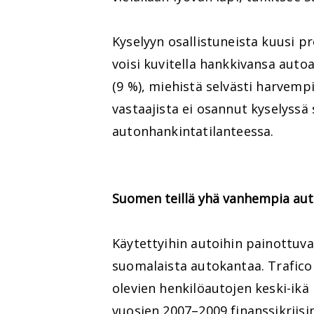
Kyselyyn osallistuneista kuusi p
voisi kuvitella hankkivansa auto
(9 %), miehistä selvästi harvemp
vastaajista ei osannut kyselyssä
autonhankintatilanteessa.
Suomen teillä yhä vanhempia aut
Käytettyihin autoihin painottuv
suomalaista autokantaa. Trafico
olevien henkilöautojen keski-ikä
vuosien 2007–2009 finanssikriisin