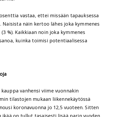
rosenttia vastaa, ettei missään tapauksessa
a. Naisista näin kertoo lähes joka kymmenes
i (3 %). Kaikkiaan noin joka kymmenes
 sanoa, kuinka toimisi potentiaalisessa
oja
a kauppa vanhensi viime vuonnakin
min tilastojen mukaan liikennekäytössä
 nousi koronavuonna jo 12,5 vuoteen. Sitten
 ikää on tullut tasaisesti lisää parin vuoden