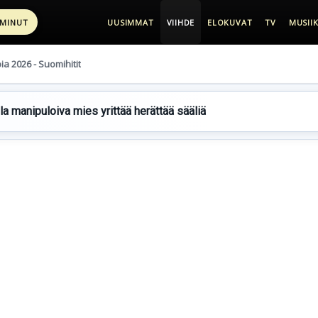
 MINUT
UUSIMMAT
VIIHDE
ELOKUVAT
TV
MUSIIK
pia 2026 - Suomihitit
lla manipuloiva mies yrittää herättää sääliä