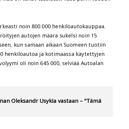
rkeasti noin 800 000 henkilöautokauppaa.
röityjen autojen määrä sukelsi noin 15
eseen, kun samaan aikaan Suomeen tuotiin
00 henkilöautoa ja kotimaassa käytettyjen
lyymi oli noin 645 000, selviää Autoalan
nnan Oleksandr Usykia vastaan – "Tämä