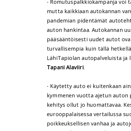
- Romutuspalkkiokampanja voi tä
mutta kaikkiaan autokannan van
pandemian pidentämät autotehtai
auton hankintaa. Autokannan uud
pääsääntöisesti uudet autot ov
turvallisempia kuin tällä hetkell
LähiTapiolan autopalveluista ja 
Tapani Alaviiri
.
- Käytetty auto ei kuitenkaan ain
kymmenen vuotta ajetun auton p
kehitys ollut jo huomattavaa. K
eurooppalaisessa vertailussa suo
poikkeuksellisen vanhaa ja auto