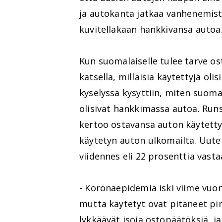
ja autokanta jatkaa vanhenemist
kuvitellakaan hankkivansa autoa
Kun suomalaiselle tulee tarve o
katsella, millaisia käytettyjä olis
kyselyssä kysyttiin, miten suomal
olisivat hankkimassa autoa. Runs
kertoo ostavansa auton käytettyn
käytetyn auton ulkomailta. Uut
viidennes eli 22 prosenttia vastaa
- Koronaepidemia iski viime vuo
mutta käytetyt ovat pitäneet pi
lykkäävät isoja ostopäätöksiä, j