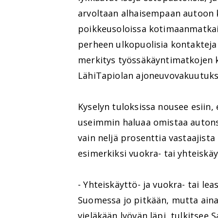
arvoltaan alhaisempaan autoon k
poikkeusoloissa kotimaanmatkail
perheen ulkopuolisia kontakteja 
merkitys työssäkäyntimatkojen
LähiTapiolan ajoneuvovakuutuksi
Kyselyn tuloksissa nousee esiin,
useimmin haluaa omistaa autons
vain neljä prosenttia vastaajist
esimerkiksi vuokra- tai yhteiskä
- Yhteiskäyttö- ja vuokra- tai le
Suomessa jo pitkään, mutta aina
vieläkään lyövän läpi, tulkitsee S