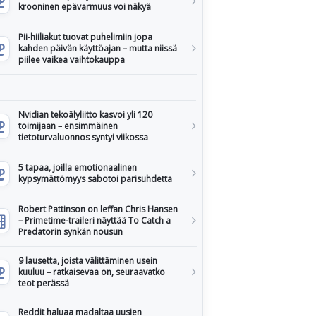
krooninen epävarmuus voi näkyä
Pii-hiiliakut tuovat puhelimiin jopa
kahden päivän käyttöajan – mutta niissä
piilee vaikea vaihtokauppa
Nvidian tekoälyliitto kasvoi yli 120
toimijaan – ensimmäinen
tietoturvaluonnos syntyi viikossa
5 tapaa, joilla emotionaalinen
kypsymättömyys sabotoi parisuhdetta
Robert Pattinson on leffan Chris Hansen
– Primetime-traileri näyttää To Catch a
Predatorin synkän nousun
9 lausetta, joista välittäminen usein
kuuluu – ratkaisevaa on, seuraavatko
teot perässä
Reddit haluaa madaltaa uusien