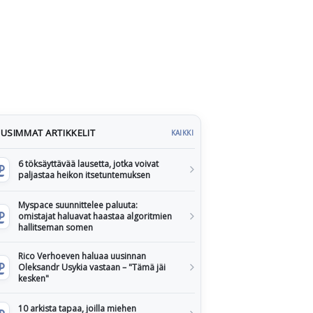
USIMMAT ARTIKKELIT
KAIKKI
6 töksäyttävää lausetta, jotka voivat
paljastaa heikon itsetuntemuksen
Myspace suunnittelee paluuta:
omistajat haluavat haastaa algoritmien
hallitseman somen
Rico Verhoeven haluaa uusinnan
Oleksandr Usykia vastaan – "Tämä jäi
kesken"
10 arkista tapaa, joilla miehen