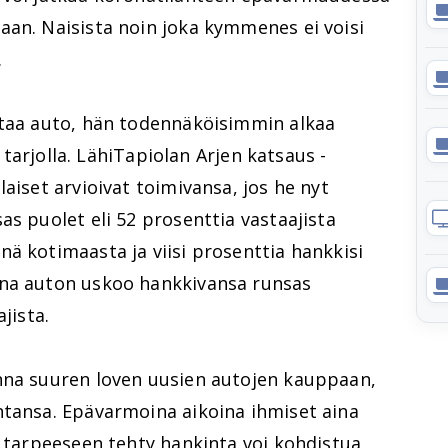
aan. Naisista noin joka kymmenes ei voisi
.
staa auto, hän todennäköisimmin alkaa
i tarjolla. LähiTapiolan Arjen katsaus -
aiset arvioivat toimivansa, jos he nyt
as puolet eli 52 prosenttia vastaajista
ä kotimaasta ja viisi prosenttia hankkisi
ena auton uskoo hankkivansa runsas
jista.
nna suuren loven uusien autojen kauppaan,
ntansa. Epävarmoina aikoina ihmiset aina
a tarpeeseen tehty hankinta voi kohdistua