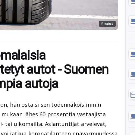
Pixabay
omalaisia
tetyt autot - Suomen
mpia autoja
ton, hän ostaisi sen todennäköisimmin
 mukaan lähes 60 prosenttia vastaajista
- tai ulkomailta. Asiantuntijat arvelevat,
 voi jatkua koronatilanteen epävarmuudessa