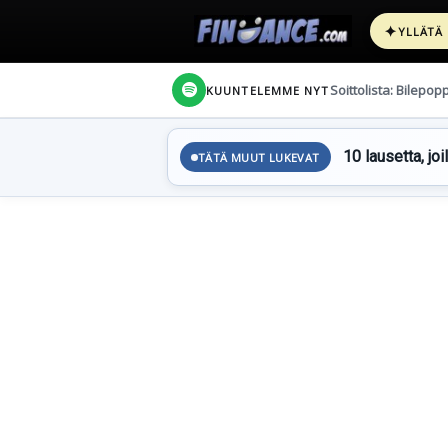
✦
YLLÄTÄ
Soittolista: Bilepop
KUUNTELEMME NYT
10 lausetta, joi
TÄTÄ MUUT LUKEVAT