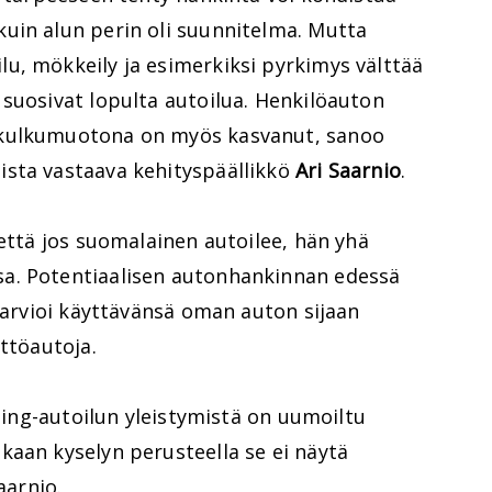
uin alun perin oli suunnitelma. Mutta
u, mökkeily ja esimerkiksi pyrkimys välttää
suosivat lopulta autoilua. Henkilöauton
 kulkumuotona on myös kasvanut, sanoo
sta vastaava kehityspäällikkö
Ari Saarnio
.
 että jos suomalainen autoilee, hän yhä
a. Potentiaalisen autonhankinnan edessä
a arvioi käyttävänsä oman auton sijaan
yttöautoja.
asing-autoilun yleistymistä on uumoiltu
kaan kyselyn perusteella se ei näytä
aarnio.