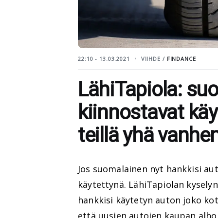
22:10 - 13.03.2021
VIIHDE /
FINDANCE
LähiTapiola: su
kiinnostavat käy
teillä yhä vanhe
Jos suomalainen nyt hankkisi au
käytettynä. LähiTapiolan kyselyn
hankkisi käytetyn auton joko koti
että uusien autojen kaupan alho