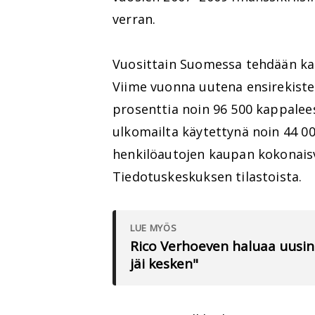
verran.
Vuosittain Suomessa tehdään ka
Viime vuonna uutena ensirekiste
prosenttia noin 96 500 kappale
ulkomailta käytettynä noin 44 0
henkilöautojen kaupan kokonaisvo
Tiedotuskeskuksen tilastoista.
LUE MYÖS
Rico Verhoeven haluaa uusi
jäi kesken"