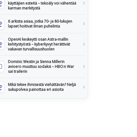
käyttäjien esteitä – tekoäly voi vähentää
karman merkitystä
6 arkista asiaa, jotka 70- ja 80-lukujen
lapset hoitivat ilman puhelinta
OpenAI keskeytti osan Astra-mallin
kehitystyöstä – kyberkyvyt herättivät
vakavan turvallisuushuolen
Dominic Westin ja Sienna Millerin
avioero muuttuu sodaksi – HBO:n War
sai trailerin
Mikä tekee ihmisestä viehättävän? Neljä
sukupolvea painottaa eri asioita