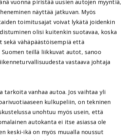
nä vuonna piristää uusien autojen myyntiä,
heneminen näyttää jatkuvan. Myös
den toimitusajat voivat lykätä joidenkin
istuminen olisi kuitenkin suotavaa, koska
at sekä vähäpäästöisempiä että
ä Suomen teillä liikkuvat autot, sanoo
liikenneturvallisuudesta vastaava johtaja
a tarkoita vanhaa autoa. Jos vaihtaa yli
arivuotiaaseen kulkupeliin, on tekninen
eskustelussa unohtuu myös usein, että
malainen autokanta ei itse asiassa ole
jen keski-ikä on myös muualla noussut