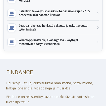
kehossa
Palantirin tekoälybisnes rikkoi harvinaisen rajan – 155
prosentin luku haastaa kriitikot
9 tapaa rakentaa henkistä vakautta ja uskottavuutta
työelämässä
WhatsApp lukitsi tilejä vahingossa – käyttäjät
menettivät pääsyn viesteihinsä
FINDANCE
Hauskoja juttuja, erikoisuuksia maailmalta, netti-ilmiöitä,
leffoja, tv-sarjoja, videopelejä ja musiikkia.
Findance on rekisteröity tavaramerkki. Sivusto voi sisältää
tuotesijoittelua.