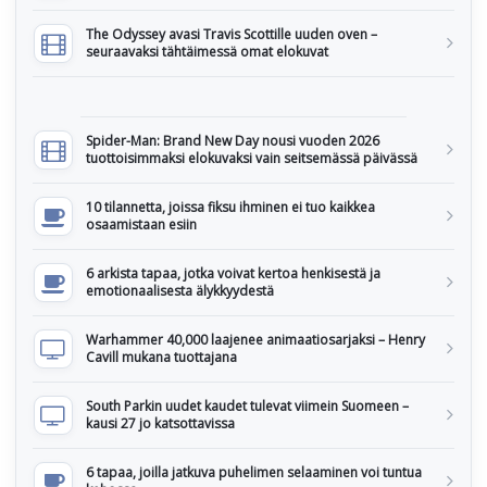
The Odyssey avasi Travis Scottille uuden oven –
seuraavaksi tähtäimessä omat elokuvat
Spider-Man: Brand New Day nousi vuoden 2026
tuottoisimmaksi elokuvaksi vain seitsemässä päivässä
10 tilannetta, joissa fiksu ihminen ei tuo kaikkea
osaamistaan esiin
6 arkista tapaa, jotka voivat kertoa henkisestä ja
emotionaalisesta älykkyydestä
Warhammer 40,000 laajenee animaatiosarjaksi – Henry
Cavill mukana tuottajana
South Parkin uudet kaudet tulevat viimein Suomeen –
kausi 27 jo katsottavissa
6 tapaa, joilla jatkuva puhelimen selaaminen voi tuntua