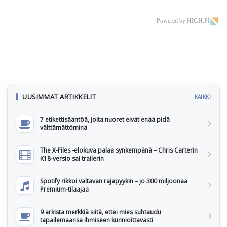
Powered by HIGH.FI
UUSIMMAT ARTIKKELIT
KAIKKI
7 etikettisääntöä, joita nuoret eivät enää pidä
välttämättöminä
The X-Files -elokuva palaa synkempänä – Chris Carterin
K18-versio sai trailerin
Spotify rikkoi valtavan rajapyykin – jo 300 miljoonaa
Premium-tilaajaa
9 arkista merkkiä siitä, ettei mies suhtaudu
tapailemaansa ihmiseen kunnioittavasti