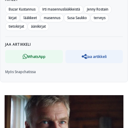
Bazar Kustannus
Irti masennuslääkkeistä
Jenny Rostain
kirjat
lääkkeet
masennus
Susa Saukko
terveys
tietokirjat
äänikirjat
JAA ARTIKKELI
WhatsApp
Jaa artikkeli
Myös Snapchatissa