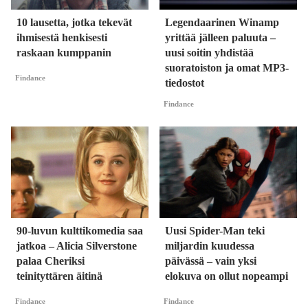
10 lausetta, jotka tekevät
Legendaarinen Winamp
ihmisestä henkisesti
yrittää jälleen paluuta –
raskaan kumppanin
uusi soitin yhdistää
suoratoiston ja omat MP3-
Findance
tiedostot
Findance
90-luvun kulttikomedia saa
Uusi Spider-Man teki
jatkoa – Alicia Silverstone
miljardin kuudessa
palaa Cheriksi
päivässä – vain yksi
teinityttären äitinä
elokuva on ollut nopeampi
Findance
Findance