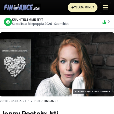
✦
YLLÄTÄ MINUT
KUUNTELEMME NYT
Soittolista: Bilepoppia 2026 - Suomihitit
Susanna Appel / Soila Homanen
20:10 - 02.03.2021
VIIHDE /
FINDANCE