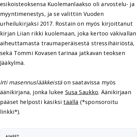
esikoisteoksensa Kuolemanlaakso oli arvostelu- ja
myyntimenestys, ja se valittiin Vuoden
urheilukirjaksi 2017. Rostain on myös kirjoittanut
kirjan Liian rikki kuolemaan, joka kertoo väkivallan
aiheuttamasta traumaperäisestä stressihäiriöstä,
sekä Tommi Kovasen tarinaa jatkavan teoksen
Jääkylmä.
Irti masennuslääkkeistä
on saatavissa myös
äänikirjana, jonka lukee
Susa Saukko
. Äänikirjaan
pääset helposti käsiksi
täällä
(*sponsoroitu
linkki*).
AIHEET