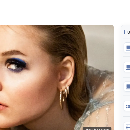
U
Mari Mäntynen