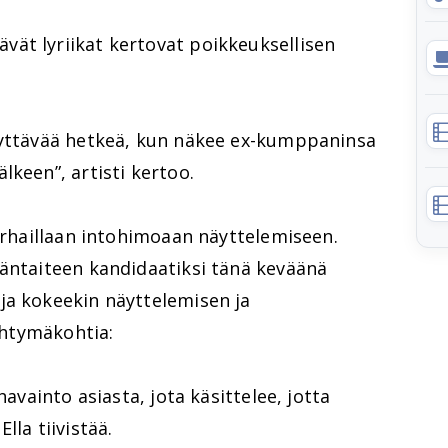
ät lyriikat kertovat poikkeuksellisen
äyttävää hetkeä, kun näkee ex-kumppaninsa
lkeen”, artisti kertoo.
parhaillaan intohimoaan näyttelemiseen.
jäntaiteen kandidaatiksi tänä keväänä
ja kokeekin näyttelemisen ja
 yhtymäkohtia:
havainto asiasta, jota käsittelee, jotta
lla tiivistää.