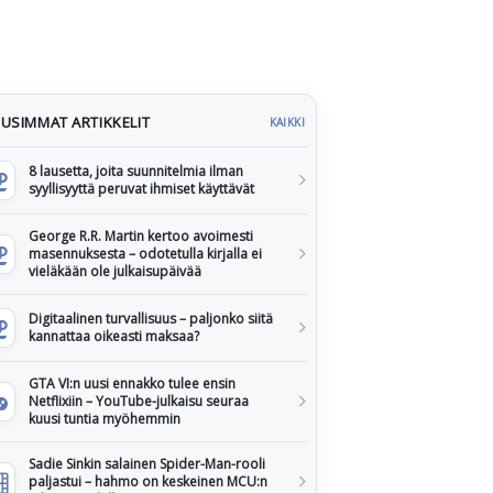
USIMMAT ARTIKKELIT
KAIKKI
8 lausetta, joita suunnitelmia ilman
syyllisyyttä peruvat ihmiset käyttävät
George R.R. Martin kertoo avoimesti
masennuksesta – odotetulla kirjalla ei
vieläkään ole julkaisupäivää
Digitaalinen turvallisuus – paljonko siitä
kannattaa oikeasti maksaa?
GTA VI:n uusi ennakko tulee ensin
Netflixiin – YouTube-julkaisu seuraa
kuusi tuntia myöhemmin
Sadie Sinkin salainen Spider-Man-rooli
paljastui – hahmo on keskeinen MCU:n