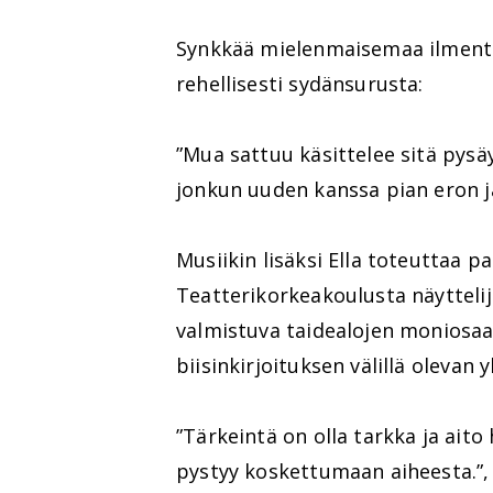
Synkkää mielenmaisemaa ilmentäv
rehellisesti sydänsurusta:
”Mua sattuu käsittelee sitä pys
jonkun uuden kanssa pian eron jä
Musiikin lisäksi Ella toteuttaa 
Teatterikorkeakoulusta näytteli
valmistuva taidealojen moniosaa
biisinkirjoituksen välillä olevan
”Tärkeintä on olla tarkka ja aito 
pystyy koskettumaan aiheesta.”, E