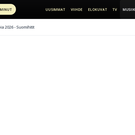
 MINUT
UUSIMMAT
VIIHDE
ELOKUVAT
TV
MUSIIK
pia 2026 - Suomihitit