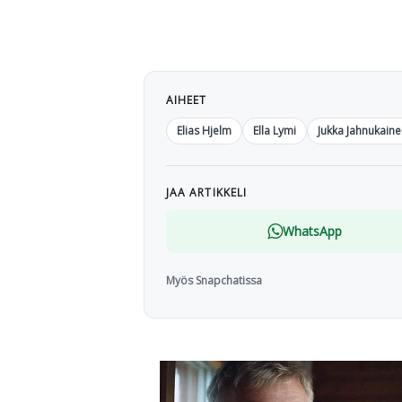
AIHEET
Elias Hjelm
Ella Lymi
Jukka Jahnukain
JAA ARTIKKELI
WhatsApp
Myös Snapchatissa