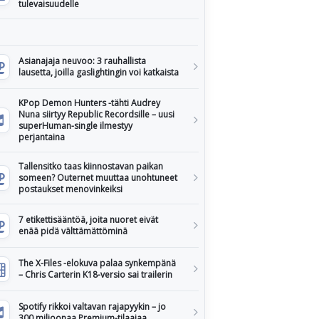
tulevaisuudelle
Asianajaja neuvoo: 3 rauhallista
lausetta, joilla gaslightingin voi katkaista
KPop Demon Hunters -tähti Audrey
Nuna siirtyy Republic Recordsille – uusi
superHuman-single ilmestyy
perjantaina
Tallensitko taas kiinnostavan paikan
someen? Outernet muuttaa unohtuneet
postaukset menovinkeiksi
7 etikettisääntöä, joita nuoret eivät
enää pidä välttämättöminä
The X-Files -elokuva palaa synkempänä
– Chris Carterin K18-versio sai trailerin
Spotify rikkoi valtavan rajapyykin – jo
300 miljoonaa Premium-tilaajaa