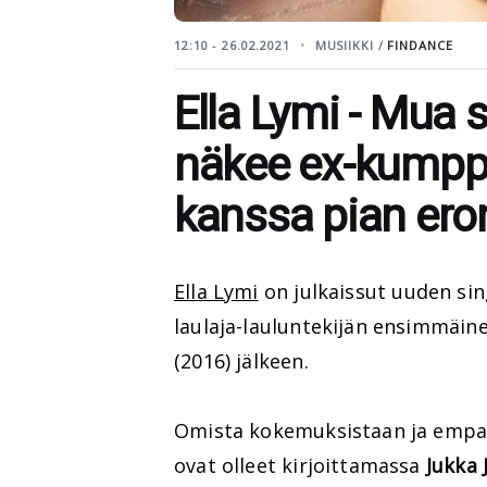
12:10 - 26.02.2021
MUSIIKKI /
FINDANCE
Ella Lymi - Mua s
näkee ex-kumpp
kanssa pian eron
Ella Lymi
on julkaissut uuden si
laulaja-lauluntekijän ensimmäine
(2016) jälkeen.
Omista kokemuksistaan ja empat
ovat olleet kirjoittamassa
Jukka