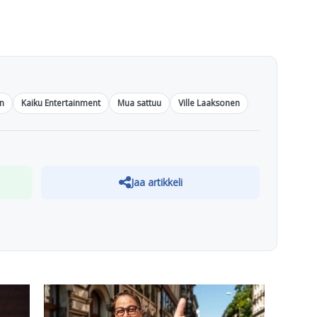
en
Kaiku Entertainment
Mua sattuu
Ville Laaksonen
Jaa artikkeli