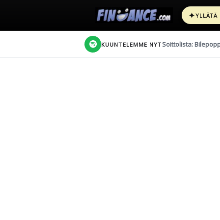
✦
YLLÄTÄ
Soittolista: Bilepop
KUUNTELEMME NYT