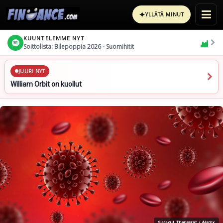
✦
YLLÄTÄ MINUT
KUUNTELEMME NYT
Soittolista: Bilepoppia 2026 - Suomihitit
JUURI NYT
William Orbit on kuollut
Sarayut Thaneerat / Alamy