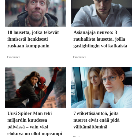
10 lausetta, jotka tekevät
Asianajaja neuvoo: 3
ihmisestä henkisesti
rauhallista lausetta, joilla
raskaan kumppanin
gaslightingin voi katkaista
Findance
Findance
Uusi Spider-Man teki
7 etikettisääntöä, joita
miljardin kuudessa
nuoret eivät enää pidä
päivässä – vain yksi
välttämättöminä
elokuva on ollut nopeampi