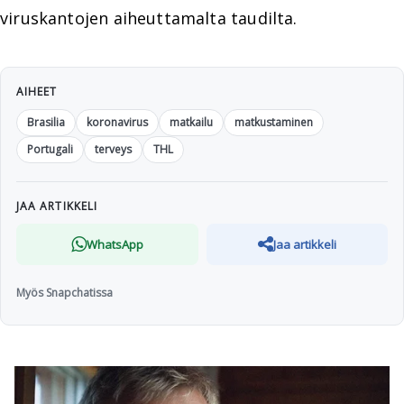
viruskantojen aiheuttamalta taudilta.
AIHEET
Brasilia
koronavirus
matkailu
matkustaminen
Portugali
terveys
THL
JAA ARTIKKELI
WhatsApp
Jaa artikkeli
Myös Snapchatissa