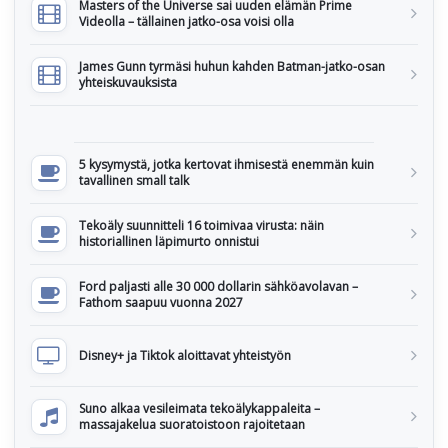
Masters of the Universe sai uuden elämän Prime
Videolla – tällainen jatko-osa voisi olla
James Gunn tyrmäsi huhun kahden Batman-jatko-osan
yhteiskuvauksista
5 kysymystä, jotka kertovat ihmisestä enemmän kuin
tavallinen small talk
Tekoäly suunnitteli 16 toimivaa virusta: näin
historiallinen läpimurto onnistui
Ford paljasti alle 30 000 dollarin sähköavolavan –
Fathom saapuu vuonna 2027
Disney+ ja Tiktok aloittavat yhteistyön
Suno alkaa vesileimata tekoälykappaleita –
massajakelua suoratoistoon rajoitetaan