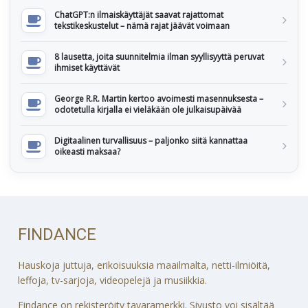
ChatGPT:n ilmaiskäyttäjät saavat rajattomat
tekstikeskustelut – nämä rajat jäävät voimaan
8 lausetta, joita suunnitelmia ilman syyllisyyttä peruvat
ihmiset käyttävät
George R.R. Martin kertoo avoimesti masennuksesta –
odotetulla kirjalla ei vieläkään ole julkaisupäivää
Digitaalinen turvallisuus – paljonko siitä kannattaa
oikeasti maksaa?
FINDANCE
Hauskoja juttuja, erikoisuuksia maailmalta, netti-ilmiöitä,
leffoja, tv-sarjoja, videopelejä ja musiikkia.
Findance on rekisteröity tavaramerkki. Sivusto voi sisältää