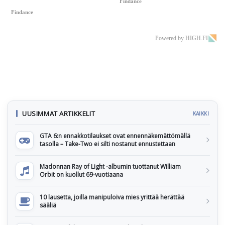
Findance
Findance
Powered by HIGH.FI
UUSIMMAT ARTIKKELIT
KAIKKI
GTA 6:n ennakkotilaukset ovat ennennäkemättömällä
tasolla – Take-Two ei silti nostanut ennustettaan
Madonnan Ray of Light -albumin tuottanut William
Orbit on kuollut 69-vuotiaana
10 lausetta, joilla manipuloiva mies yrittää herättää
sääliä