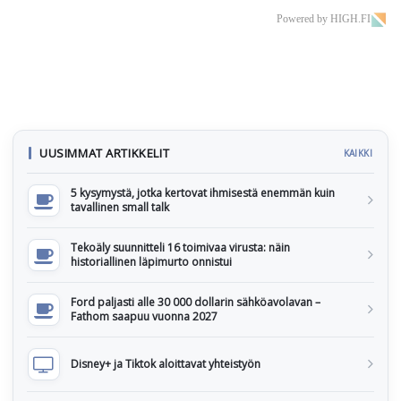
Powered by HIGH.FI
UUSIMMAT ARTIKKELIT
KAIKKI
5 kysymystä, jotka kertovat ihmisestä enemmän kuin
tavallinen small talk
Tekoäly suunnitteli 16 toimivaa virusta: näin
historiallinen läpimurto onnistui
Ford paljasti alle 30 000 dollarin sähköavolavan –
Fathom saapuu vuonna 2027
Disney+ ja Tiktok aloittavat yhteistyön