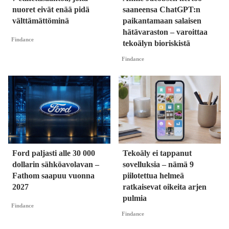
nuoret eivät enää pidä
saaneensa ChatGPT:n
välttämättöminä
paikantamaan salaisen
hätävaraston – varoittaa
Findance
tekoälyn bioriskistä
Findance
Ford paljasti alle 30 000
Tekoäly ei tappanut
dollarin sähköavolavan –
sovelluksia – nämä 9
Fathom saapuu vuonna
piilotettua helmeä
2027
ratkaisevat oikeita arjen
pulmia
Findance
Findance