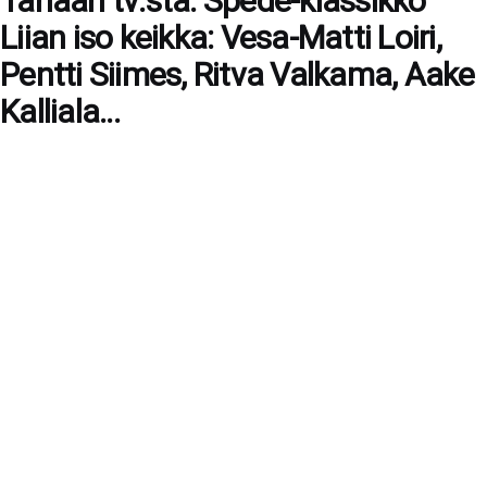
Tänään tv:stä: Spede-klassikko
Liian iso keikka: Vesa-Matti Loiri,
Pentti Siimes, Ritva Valkama, Aake
Kalliala...