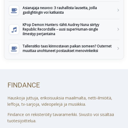
Asianajaja neuvoo: 3 rauhallista lausetta, joilla
gaslightingin voi katkaista
KPop Demon Hunters -tähti Audrey Nuna siirtyy
Republic Recordsille – uusi superHuman-single
ilmestyy perjantaina
Tallensitko taas kiinnostavan paikan someen? Outernet
muuttaa unohtuneet postaukset menovinkeiksi
FINDANCE
Hauskoja juttuja, erikoisuuksia maailmalta, netti-ilmiöitä,
leffoja, tv-sarjoja, videopelejä ja musiikkia.
Findance on rekisteröity tavaramerkki. Sivusto voi sisältää
tuotesijoittelua.