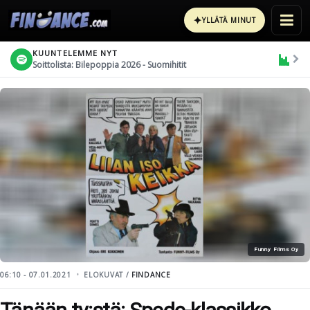
✦
YLLÄTÄ MINUT
KUUNTELEMME NYT
Soittolista: Bilepoppia 2026 - Suomihitit
Funny Films Oy
06:10 - 07.01.2021
ELOKUVAT /
FINDANCE