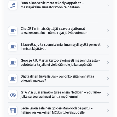
Suno alkaa vesileimata tekoälykappaleita –
massajakelua suoratoistoon rajoitetaan
ChatGPT:n ilmaiskäyttäjät saavat rajattomat
tekstikeskustelut – nämä rajat jäävät voimaan
8 lausetta, joita suunnitelmia ilman syyllisyyttä peruvat
ihmiset käyttävät
George R.R. Martin kertoo avoimesti masennuksesta –
odotetulla kirjalla ei vieläkään ole julkaisupäivää
Digitaalinen turvallisuus – paljonko siitä kannattaa
oikeasti maksaa?
GTA VI:n uusi ennakko tulee ensin Netflixiin – YouTube-
julkaisu seuraa kuusi tuntia myöhemmin
Sadie Sinkin salainen Spider-Man-rooli paljastui –
hahmo on keskeinen MCU:n tulevaisuudelle