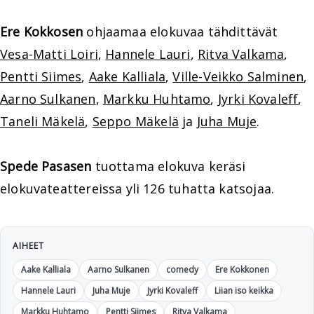
Ere Kokkosen
ohjaamaa elokuvaa tähdittävät
Vesa-Matti Loiri
,
Hannele Lauri
,
Ritva Valkama
,
Pentti Siimes
,
Aake Kalliala
,
Ville-Veikko Salminen
,
Aarno Sulkanen
,
Markku Huhtamo
,
Jyrki Kovaleff
,
Taneli Mäkelä
,
Seppo Mäkelä
ja
Juha Muje
.
Spede Pasasen
tuottama elokuva keräsi
elokuvateattereissa yli 126 tuhatta katsojaa.
AIHEET
Aake Kalliala
Aarno Sulkanen
comedy
Ere Kokkonen
Hannele Lauri
Juha Muje
Jyrki Kovaleff
Liian iso keikka
Markku Huhtamo
Pentti Siimes
Ritva Valkama