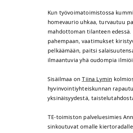
Kun työvoimatoimistossa kummitt
homevaurio uhkaa, turvautuu pal
mahdottoman tilanteen edessä. M
pahempaan, vaatimukset kiristyv
pelkäämään, paitsi salaisuutensa
ilmaantuvia yhä oudompia ilmiöit
Sisäilmaa on
Tiina Lymin
kolmio
hyvinvointiyhteiskunnan rapautu
yksinäisyydestä, taistelutahdosta
TE-toimiston palveluesimies Anne
sinkoutuvat omalle kiertoradall