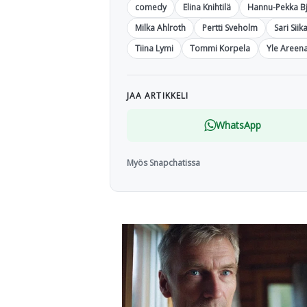
comedy
Elina Knihtilä
Hannu-Pekka B
Milka Ahlroth
Pertti Sveholm
Sari Sii
Tiina Lymi
Tommi Korpela
Yle Areen
JAA ARTIKKELI
WhatsApp
Myös Snapchatissa