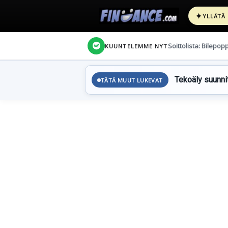
✦
YLLÄTÄ
Soittolista: Bilepop
KUUNTELEMME NYT
Tekoäly suunnit
TÄTÄ MUUT LUKEVAT