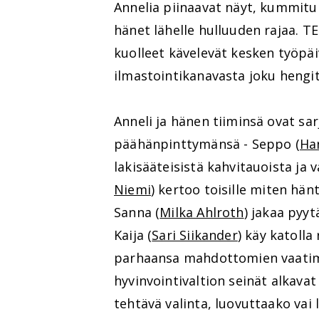
Annelia piinaavat näyt, kummitu
hänet lähelle hulluuden rajaa. T
kuolleet kävelevät kesken työpäi
ilmastointikanavasta joku hengit
Anneli ja hänen tiiminsä ovat sar
päähänpinttymänsä - Seppo (
Ha
lakisääteisistä kahvitauoista ja v
Niemi
) kertoo toisille miten h
Sanna (
Milka Ahlroth
) jakaa pyyt
Kaija (
Sari Siikander
) käy katolla
parhaansa mahdottomien vaatimu
hyvinvointivaltion seinät alkavat 
tehtävä valinta, luovuttaako vai l