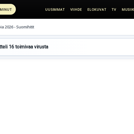
 MINUT
UUSIMMAT
VIIHDE
ELOKUVAT
TV
MUSIIK
pia 2026 - Suomihitit
teli 16 toimivaa virusta