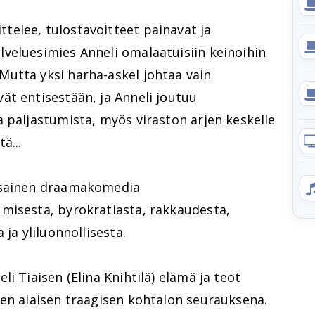
elee, tulostavoitteet painavat ja
veluesimies Anneli omalaatuisiin keinoihin
utta yksi harha-askel johtaa vain
ät entisestään, ja Anneli joutuu
 paljastumista, myös viraston arjen keskelle
ä...
sainen draamakomedia
misesta, byrokratiasta, rakkaudesta,
 ja yliluonnollisesta.
li Tiaisen (
Elina Knihtilä
) elämä ja teot
een alaisen traagisen kohtalon seurauksena.