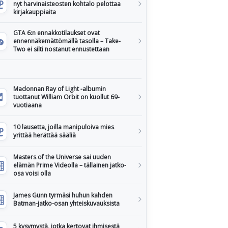
nyt harvinaisteosten kohtalo pelottaa
kirjakauppiaita
GTA 6:n ennakkotilaukset ovat
ennennäkemättömällä tasolla – Take-
Two ei silti nostanut ennustettaan
Madonnan Ray of Light -albumin
tuottanut William Orbit on kuollut 69-
vuotiaana
10 lausetta, joilla manipuloiva mies
yrittää herättää sääliä
Masters of the Universe sai uuden
elämän Prime Videolla – tällainen jatko-
osa voisi olla
James Gunn tyrmäsi huhun kahden
Batman-jatko-osan yhteiskuvauksista
5 kysymystä, jotka kertovat ihmisestä