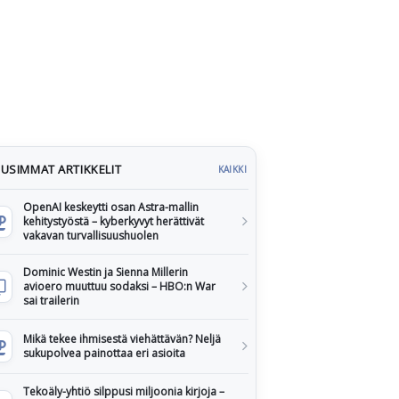
USIMMAT ARTIKKELIT
KAIKKI
OpenAI keskeytti osan Astra-mallin
kehitystyöstä – kyberkyvyt herättivät
vakavan turvallisuushuolen
Dominic Westin ja Sienna Millerin
avioero muuttuu sodaksi – HBO:n War
sai trailerin
Mikä tekee ihmisestä viehättävän? Neljä
sukupolvea painottaa eri asioita
Tekoäly-yhtiö silppusi miljoonia kirjoja –