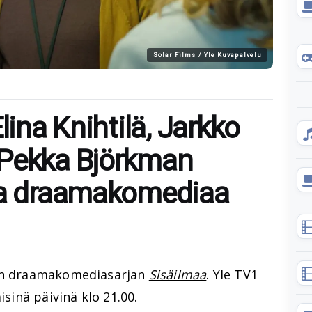
Solar Films / Yle Kuvapalvelu
lina Knihtilä, Jarkko
-Pekka Björkman
tta draamakomediaa
en draamakomediasarjan
Sisäilmaa
. Yle TV1
isinä päivinä klo 21.00.