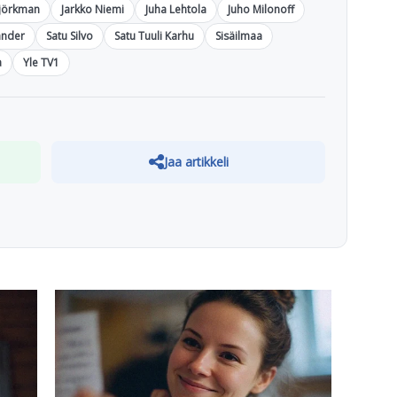
jörkman
Jarkko Niemi
Juha Lehtola
Juho Milonoff
kander
Satu Silvo
Satu Tuuli Karhu
Sisäilmaa
a
Yle TV1
Jaa artikkeli