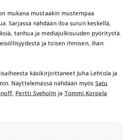
ssa on mukana mustaakin mustempaa
. Sarjassa nähdään iloa surun keskellä,
ksiä, tanhua ja mediajulkisuuden pyöritystä.
isöllisyydestä ja toisen ihmisen, ihan
isaiheesta käsikirjoittaneet Juha Lehtola ja
Lymin. Näyttelemässä nähdään myös
Satu
onoff
,
Pertti Sveholm
ja
Tommi Korpela