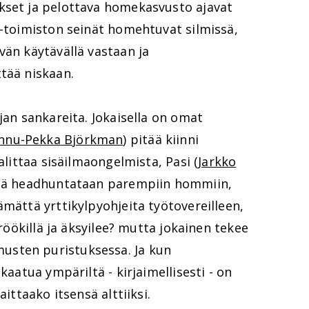
kset ja pelottava homekasvusto ajavat
E-toimiston seinät homehtuvat silmissä,
vän käytävällä vastaan ja
tää niskaan.
jan sankareita. Jokaisella on omat
nnu-Pekka Björkman
) pitää kiinni
alittaa sisäilmaongelmista, Pasi (
Jarkko
äntä headhuntataan parempiin hommiin,
ämättä yrttikylpyohjeita työtovereilleen,
 röökillä ja äksyilee? mutta jokainen tekee
sten puristuksessa. Ja kun
kaatua ympäriltä - kirjaimellisesti - on
aittaako itsensä alttiiksi.