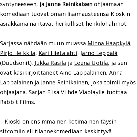
syntyneeseen, ja
Janne Reinikaisen
ohjaamaan
komediaan tuovat oman lisämausteensa Kioskin
asiakkaina nähtävät herkulliset henkilöhahmot.
Sarjassa nähdään muun muassa
Minna Haapkylä
,
Pirjo Heikkilä
,
Kari Hietalahti
,
Jarno Leppälä
(Duudsonit),
Jukka Rasila
ja
Leena Uotila
, ja sen
ovat käsikirjoittaneet Aino Lappalainen, Anna
Lappalainen ja Janne Reinikainen, joka toimii myös
ohjaajana. Sarjan Elisa Viihde Viaplaylle tuottaa
Rabbit Films.
– Kioski on ensimmäinen kotimainen täysin
sitcomiin eli tilannekomediaan keskittyvä