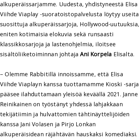
alkuperäissarjamme. Uudesta, yhdistyneestä Elisa
Viihde Viaplay -suoratoistopalvelusta löytyy useita
suosittuja alkuperäissarjoja, Hollywood-uutuuksia,
eniten kotimaisia elokuvia sekä runsaasti
klassikkosarjoja ja lastenohjelmia, iloitsee
sisältöliiketoiminnan johtaja
Ani Korpela
Elisalta.
– Olemme Rabbitillä innoissamme, että Elisa
Viihde Viaplayn kanssa tuottamamme Kioski -sarja
pääsee ilahduttamaan yleisöä keväällä 2021. Janne
Reinikainen on työstänyt yhdessä lahjakkaan
tekijätiimin ja hulvattomien tähtinäyttelijöiden
kanssa Jani Volasen ja Pirjo Lonkan
alkuperäisidean räjähtävän hauskaksi komediaksi.