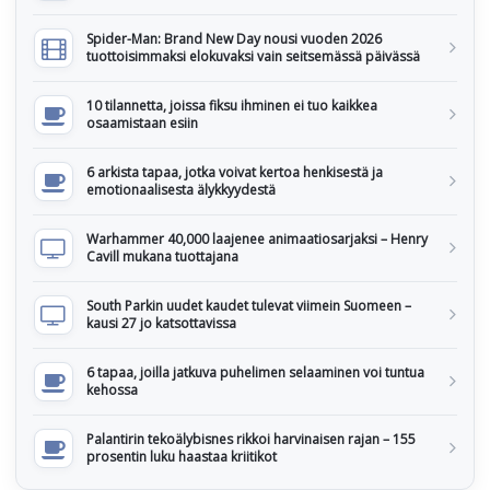
Spider-Man: Brand New Day nousi vuoden 2026
tuottoisimmaksi elokuvaksi vain seitsemässä päivässä
10 tilannetta, joissa fiksu ihminen ei tuo kaikkea
osaamistaan esiin
6 arkista tapaa, jotka voivat kertoa henkisestä ja
emotionaalisesta älykkyydestä
Warhammer 40,000 laajenee animaatiosarjaksi – Henry
Cavill mukana tuottajana
South Parkin uudet kaudet tulevat viimein Suomeen –
kausi 27 jo katsottavissa
6 tapaa, joilla jatkuva puhelimen selaaminen voi tuntua
kehossa
Palantirin tekoälybisnes rikkoi harvinaisen rajan – 155
prosentin luku haastaa kriitikot