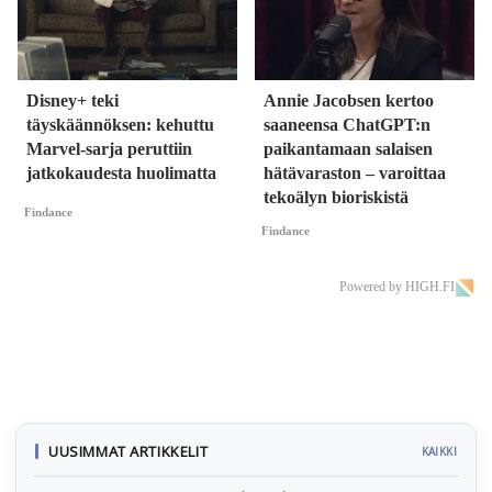
Disney+ teki
Annie Jacobsen kertoo
täyskäännöksen: kehuttu
saaneensa ChatGPT:n
Marvel-sarja peruttiin
paikantamaan salaisen
jatkokaudesta huolimatta
hätävaraston – varoittaa
tekoälyn bioriskistä
Findance
Findance
Powered by HIGH.FI
UUSIMMAT ARTIKKELIT
KAIKKI