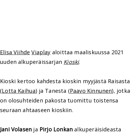
Elisa Viihde
Viaplay
aloittaa maaliskuussa 2021
uuden alkuperäissarjan
Kioski
.
Kioski kertoo kahdesta kioskin myyjästä Raisasta
(
Lotta Kaihua
) ja Tanesta (
Paavo Kinnunen
), jotka
on olosuhteiden pakosta tuomittu toistensa
seuraan ahtaaseen kioskiin.
Jani Volasen
ja
Pirjo Lonkan
alkuperäisideasta