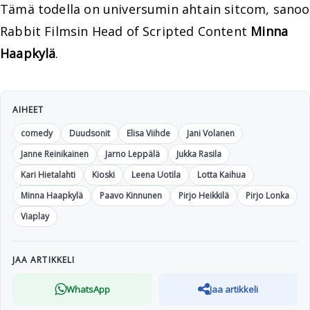
Tämä todella on universumin ahtain sitcom, sanoo
Rabbit Filmsin Head of Scripted Content
Minna
Haapkylä
.
AIHEET
comedy
Duudsonit
Elisa Viihde
Jani Volanen
Janne Reinikainen
Jarno Leppälä
Jukka Rasila
Kari Hietalahti
Kioski
Leena Uotila
Lotta Kaihua
Minna Haapkylä
Paavo Kinnunen
Pirjo Heikkilä
Pirjo Lonka
Viaplay
JAA ARTIKKELI
WhatsApp
Jaa artikkeli