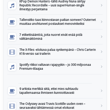
KPop Demon Hunters -tähti Audrey Nuna siirtyy
Republic Recordsille – uusi superHuman-single
ilmestyy perjantaina
Tallensitko taas kiinnostavan paikan someen? Outernet
muuttaa unohtuneet postaukset menovinkeiksi
7 etikettisääntöä, joita nuoret eivät enää pidä
välttämättöminä
The X-Files -elokuva palaa synkempänä – Chris Carterin
K18-versio sai trailerin
Spotify rikkoi valtavan rajapyykin – jo 300 miljoonaa
Premium-tilaajaa
9 arkista merkkiä siitä, ettei mies suhtaudu
tapailemaansa ihmiseen kunnioittavasti
The Odyssey avasi Travis Scottille uuden oven –
seuraavaksi tähtäimessä omat elokuvat