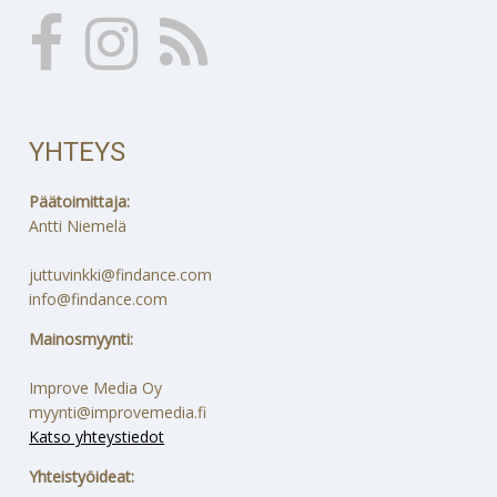
YHTEYS
Päätoimittaja:
Antti Niemelä
juttuvinkki@findance.com
info@findance.com
Mainosmyynti:
Improve Media Oy
myynti@improvemedia.fi
Katso yhteystiedot
Yhteistyöideat: