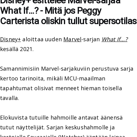
Disney+ esittelee Marvel-sarjaa
What If...? - Mitä jos Peggy
Carterista oliskin tullut supersotilas
Disney+
aloittaa uuden
Marvel
-sarjan
What If...?
kesällä 2021.
Samannimisiin Marvel-sarjakuviin perustuva sarja
kertoo tarinoita, mikäli MCU-maailman
tapahtumat olisivat menneet hieman toisella
tavalla.
Elokuvista tutuille hahmoille antavat äänensä
tutut näyttelijät. Sarjan keskushahmolle ja