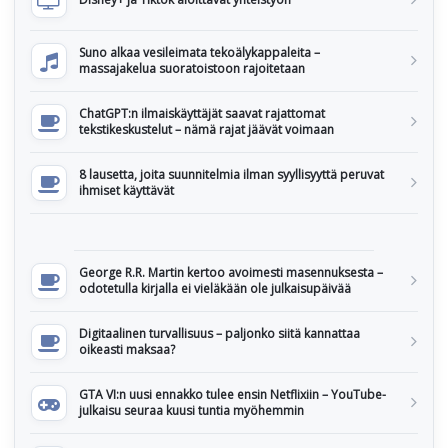
Suno alkaa vesileimata tekoälykappaleita –
massajakelua suoratoistoon rajoitetaan
ChatGPT:n ilmaiskäyttäjät saavat rajattomat
tekstikeskustelut – nämä rajat jäävät voimaan
8 lausetta, joita suunnitelmia ilman syyllisyyttä peruvat
ihmiset käyttävät
George R.R. Martin kertoo avoimesti masennuksesta –
odotetulla kirjalla ei vieläkään ole julkaisupäivää
Digitaalinen turvallisuus – paljonko siitä kannattaa
oikeasti maksaa?
GTA VI:n uusi ennakko tulee ensin Netflixiin – YouTube-
julkaisu seuraa kuusi tuntia myöhemmin