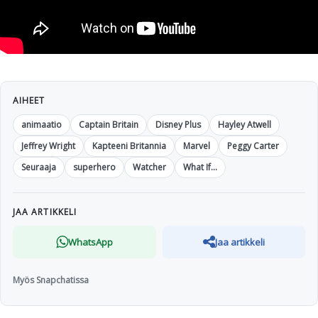
AIHEET
animaatio
Captain Britain
Disney Plus
Hayley Atwell
Jeffrey Wright
Kapteeni Britannia
Marvel
Peggy Carter
Seuraaja
superhero
Watcher
What If...
JAA ARTIKKELI
WhatsApp
Jaa artikkeli
Myös Snapchatissa