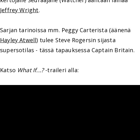
kertojalle Seuraajalle (Watcher) ääntään lainaa
Jeffrey Wright
.
Sarjan tarinoissa mm. Peggy Carterista (äänenä
Hayley Atwell
) tulee Steve Rogersin sijasta
supersotilas - tässä tapauksessa Captain Britain.
Katso
What If...?
-traileri alla: