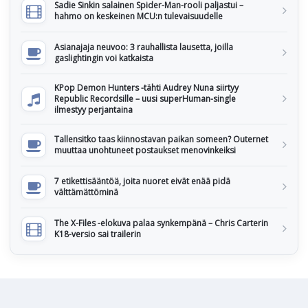
Sadie Sinkin salainen Spider-Man-rooli paljastui –
hahmo on keskeinen MCU:n tulevaisuudelle
Asianajaja neuvoo: 3 rauhallista lausetta, joilla
gaslightingin voi katkaista
KPop Demon Hunters -tähti Audrey Nuna siirtyy
Republic Recordsille – uusi superHuman-single
ilmestyy perjantaina
Tallensitko taas kiinnostavan paikan someen? Outernet
muuttaa unohtuneet postaukset menovinkeiksi
7 etikettisääntöä, joita nuoret eivät enää pidä
välttämättöminä
The X-Files -elokuva palaa synkempänä – Chris Carterin
K18-versio sai trailerin