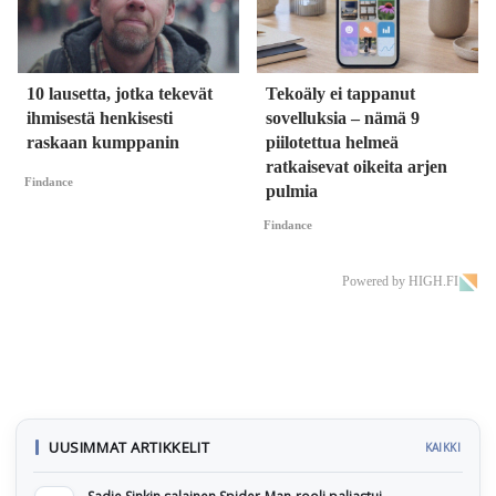
10 lausetta, jotka tekevät
Tekoäly ei tappanut
ihmisestä henkisesti
sovelluksia – nämä 9
raskaan kumppanin
piilotettua helmeä
ratkaisevat oikeita arjen
Findance
pulmia
Findance
Powered by HIGH.FI
UUSIMMAT ARTIKKELIT
KAIKKI