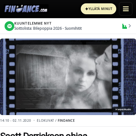
✦
YLLÄTÄ MINUT
KUUNTELEMME NYT
Soittolista: Bilepoppia 2026 - Suomihitit
HarperAudio
14:10 - 02.11.2020
ELOKUVAT /
FINDANCE