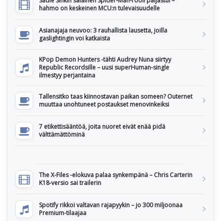
Sadie Sinkin salainen Spider-Man-rooli paljastui –
hahmo on keskeinen MCU:n tulevaisuudelle
Asianajaja neuvoo: 3 rauhallista lausetta, joilla
gaslightingin voi katkaista
KPop Demon Hunters -tähti Audrey Nuna siirtyy
Republic Recordsille – uusi superHuman-single
ilmestyy perjantaina
Tallensitko taas kiinnostavan paikan someen? Outernet
muuttaa unohtuneet postaukset menovinkeiksi
7 etikettisääntöä, joita nuoret eivät enää pidä
välttämättöminä
The X-Files -elokuva palaa synkempänä – Chris Carterin
K18-versio sai trailerin
Spotify rikkoi valtavan rajapyykin – jo 300 miljoonaa
Premium-tilaajaa