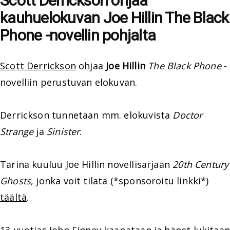
Scott Derrickson ohjaa
kauhuelokuvan Joe Hillin The Black
Phone -novellin pohjalta
Scott Derrickson
ohjaa
Joe Hillin
The Black Phone
-
novelliin perustuvan elokuvan.
Derrickson tunnetaan mm. elokuvista
Doctor
Strange
ja
Sinister
.
Tarina kuuluu Joe Hillin novellisarjaan
20th Century
Ghosts
, jonka voit tilata (*sponsoroitu linkki*)
täältä
.