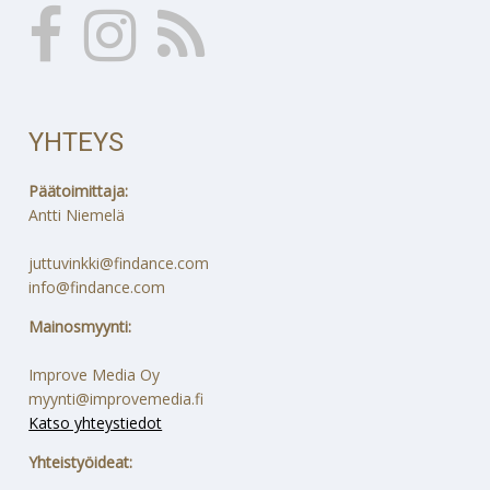
YHTEYS
Päätoimittaja:
Antti Niemelä
juttuvinkki@findance.com
info@findance.com
Mainosmyynti:
Improve Media Oy
myynti@improvemedia.fi
Katso yhteystiedot
Yhteistyöideat: