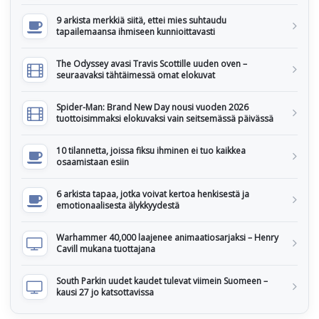
9 arkista merkkiä siitä, ettei mies suhtaudu
tapailemaansa ihmiseen kunnioittavasti
The Odyssey avasi Travis Scottille uuden oven –
seuraavaksi tähtäimessä omat elokuvat
Spider-Man: Brand New Day nousi vuoden 2026
tuottoisimmaksi elokuvaksi vain seitsemässä päivässä
10 tilannetta, joissa fiksu ihminen ei tuo kaikkea
osaamistaan esiin
6 arkista tapaa, jotka voivat kertoa henkisestä ja
emotionaalisesta älykkyydestä
Warhammer 40,000 laajenee animaatiosarjaksi – Henry
Cavill mukana tuottajana
South Parkin uudet kaudet tulevat viimein Suomeen –
kausi 27 jo katsottavissa