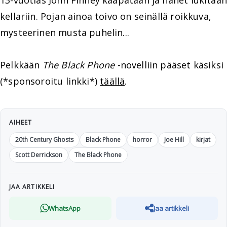
13-vuotias John Finney kaapataan ja hänet lukitaan
kellariin. Pojan ainoa toivo on seinällä roikkuva,
mysteerinen musta puhelin...
Pelkkään
The Black Phone
-novelliin pääset käsiksi
(*sponsoroitu linkki*)
täällä
.
AIHEET
20th Century Ghosts
Black Phone
horror
Joe Hill
kirjat
Scott Derrickson
The Black Phone
JAA ARTIKKELI
WhatsApp
Jaa artikkeli