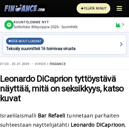
✦
YLLÄTÄ MINUT
KUUNTELEMME NYT
Soittolista: Bilepoppia 2026 - Suomihitit
TÄTÄ MUUT LUKEVAT
Tekoäly suunnitteli 16 toimivaa virusta
07:00 - 05.01.2009
VIIHDE /
FINDANCE
Leonardo DiCaprion tyttöystävä
näyttää, mitä on seksikkyys, katso
kuvat
Israelilaismalli
Bar Refaeli
tunnetaan parhaiten
suhteestaan näyttelijätähti
Leonardo DiCaprioon
,