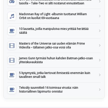
tasolla – Take-Two ei silti nostanut ennustettaan
Madonnan Ray of Light -albumin tuottanut William
Orbit on kuollut 69-vuotiaana
10 lausetta, joilla manipuloiva mies yrittää herättää
sääliä
Masters of the Universe sai uuden elämän Prime
Videolla – tällainen jatko-osa voisi olla
James Gunn tyrmäsi huhun kahden Batman-jatko-osan
yhteiskuvauksista
5 kysymystä, jotka kertovat ihmisestä enemmän kuin
tavallinen small talk
Tekoäly suunnitteli 16 toimivaa virusta: näin
historiallinen läpimurto onnistui