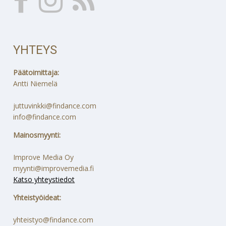
YHTEYS
Päätoimittaja:
Antti Niemelä
juttuvinkki@findance.com
info@findance.com
Mainosmyynti:
Improve Media Oy
myynti@improvemedia.fi
Katso yhteystiedot
Yhteistyöideat:
yhteistyo@findance.com