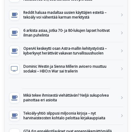
Reddit haluaa madaltaa uusien käyttäjien esteitä –
tekoäly voi vähentää karman merkitystä
6 arkista asiaa, jotka 70- ja 80-lukujen lapset hoitivat
ilman puhelinta
OpenAI keskeytti osan Astra-mallin kehitystyöstä –
kyberkyvyt herättivät vakavan turvallisuushuolen
Dominic Westin ja Sienna Millerin avioero muuttuu
sodaksi – HBO:n War sai trailerin
Mikä tekee ihmisestä viehättävän? Neljä sukupolvea
painottaa eri asioita
Tekoäly-yhtiö silppusi miljoonia kirjoja – nyt
harvinaisteosten kohtalo pelottaa kirjakauppiaita
GTA 6:n ennakkotilaukset ovat ennennäkemättömällä