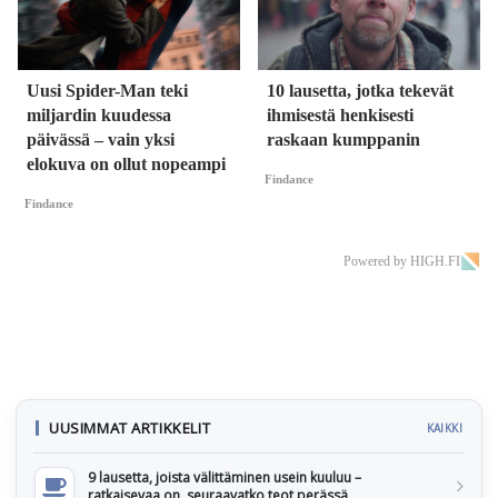
Uusi Spider-Man teki
10 lausetta, jotka tekevät
miljardin kuudessa
ihmisestä henkisesti
päivässä – vain yksi
raskaan kumppanin
elokuva on ollut nopeampi
Findance
Findance
Powered by HIGH.FI
UUSIMMAT ARTIKKELIT
KAIKKI
9 lausetta, joista välittäminen usein kuuluu –
ratkaisevaa on, seuraavatko teot perässä