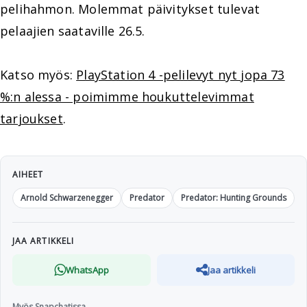
pelihahmon. Molemmat päivitykset tulevat
pelaajien saataville 26.5.
Katso myös:
PlayStation 4 -pelilevyt nyt jopa 73
%:n alessa - poimimme houkuttelevimmat
tarjoukset
.
AIHEET
Arnold Schwarzenegger
Predator
Predator: Hunting Grounds
JAA ARTIKKELI
WhatsApp
Jaa artikkeli
Myös Snapchatissa