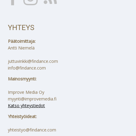
YHTEYS
Päätoimittaja:
Antti Niemelä
juttuvinkki@findance.com
info@findance.com
Mainosmyynti:
Improve Media Oy
myynti@improvemedia.fi
Katso yhteystiedot
Yhteistyöideat:
yhteistyo@findance.com