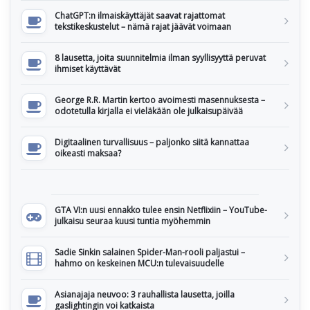
ChatGPT:n ilmaiskäyttäjät saavat rajattomat
tekstikeskustelut – nämä rajat jäävät voimaan
8 lausetta, joita suunnitelmia ilman syyllisyyttä peruvat
ihmiset käyttävät
George R.R. Martin kertoo avoimesti masennuksesta –
odotetulla kirjalla ei vieläkään ole julkaisupäivää
Digitaalinen turvallisuus – paljonko siitä kannattaa
oikeasti maksaa?
GTA VI:n uusi ennakko tulee ensin Netflixiin – YouTube-
julkaisu seuraa kuusi tuntia myöhemmin
Sadie Sinkin salainen Spider-Man-rooli paljastui –
hahmo on keskeinen MCU:n tulevaisuudelle
Asianajaja neuvoo: 3 rauhallista lausetta, joilla
gaslightingin voi katkaista