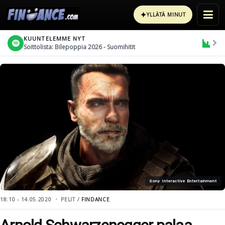
✦
YLLÄTÄ MINUT
KUUNTELEMME NYT
Soittolista: Bilepoppia 2026 - Suomihitit
Sony Interactive Entertainment
18:10 - 14.05.2020
PELIT /
FINDANCE