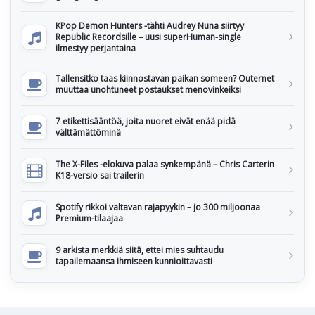
KPop Demon Hunters -tähti Audrey Nuna siirtyy
Republic Recordsille – uusi superHuman-single
ilmestyy perjantaina
Tallensitko taas kiinnostavan paikan someen? Outernet
muuttaa unohtuneet postaukset menovinkeiksi
7 etikettisääntöä, joita nuoret eivät enää pidä
välttämättöminä
The X-Files -elokuva palaa synkempänä – Chris Carterin
K18-versio sai trailerin
Spotify rikkoi valtavan rajapyykin – jo 300 miljoonaa
Premium-tilaajaa
9 arkista merkkiä siitä, ettei mies suhtaudu
tapailemaansa ihmiseen kunnioittavasti