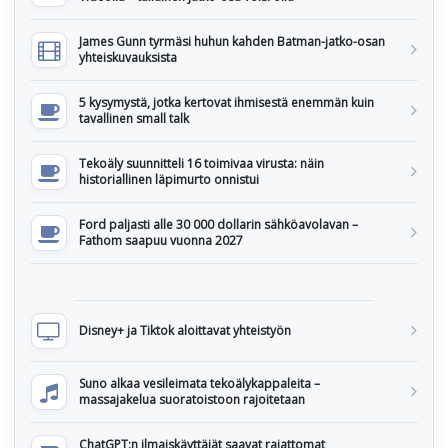
James Gunn tyrmäsi huhun kahden Batman-jatko-osan
yhteiskuvauksista
5 kysymystä, jotka kertovat ihmisestä enemmän kuin
tavallinen small talk
Tekoäly suunnitteli 16 toimivaa virusta: näin
historiallinen läpimurto onnistui
Ford paljasti alle 30 000 dollarin sähköavolavan –
Fathom saapuu vuonna 2027
Disney+ ja Tiktok aloittavat yhteistyön
Suno alkaa vesileimata tekoälykappaleita –
massajakelua suoratoistoon rajoitetaan
ChatGPT:n ilmaiskäyttäjät saavat rajattomat