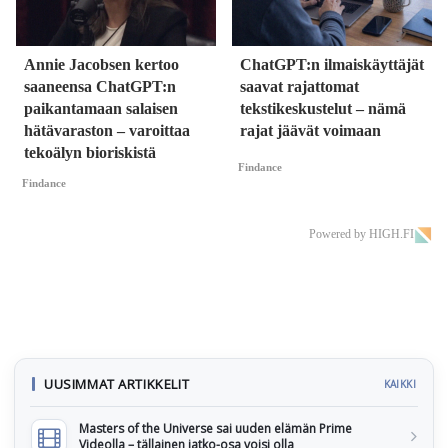
Annie Jacobsen kertoo
ChatGPT:n ilmaiskäyttäjät
saaneensa ChatGPT:n
saavat rajattomat
paikantamaan salaisen
tekstikeskustelut – nämä
hätävaraston – varoittaa
rajat jäävät voimaan
tekoälyn bioriskistä
Findance
Findance
Powered by HIGH.FI
UUSIMMAT ARTIKKELIT
KAIKKI
Masters of the Universe sai uuden elämän Prime
Videolla – tällainen jatko-osa voisi olla