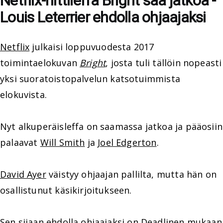
Netflix-hittileffa Bright saa jatkoa -
Louis Leterrier ehdolla ohjaajaksi
Netflix
julkaisi loppuvuodesta 2017
toimintaelokuvan
Bright
, josta tuli tällöin nopeasti
yksi suoratoistopalvelun katsotuimmista
elokuvista.
Nyt alkuperäisleffa on saamassa jatkoa ja pääosiin
palaavat
Will Smith
ja
Joel Edgerton
.
David Ayer
väistyy ohjaajan pallilta, mutta hän on
osallistunut käsikirjoitukseen.
Sen sijaan ehdolla ohjaajaksi on Deadlinen mukaan