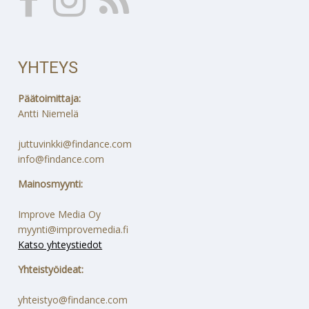
YHTEYS
Päätoimittaja:
Antti Niemelä
juttuvinkki@findance.com
info@findance.com
Mainosmyynti:
Improve Media Oy
myynti@improvemedia.fi
Katso yhteystiedot
Yhteistyöideat:
yhteistyo@findance.com