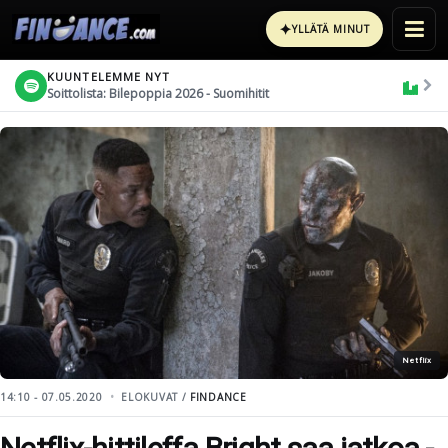
✦
YLLÄTÄ MINUT
KUUNTELEMME NYT
Soittolista: Bilepoppia 2026 - Suomihitit
Netflix
14:10 - 07.05.2020
ELOKUVAT /
FINDANCE