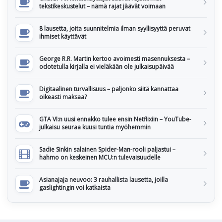
tekstikeskustelut – nämä rajat jäävät voimaan
8 lausetta, joita suunnitelmia ilman syyllisyyttä peruvat
ihmiset käyttävät
George R.R. Martin kertoo avoimesti masennuksesta –
odotetulla kirjalla ei vieläkään ole julkaisupäivää
Digitaalinen turvallisuus – paljonko siitä kannattaa
oikeasti maksaa?
GTA VI:n uusi ennakko tulee ensin Netflixiin – YouTube-
julkaisu seuraa kuusi tuntia myöhemmin
Sadie Sinkin salainen Spider-Man-rooli paljastui –
hahmo on keskeinen MCU:n tulevaisuudelle
Asianajaja neuvoo: 3 rauhallista lausetta, joilla
gaslightingin voi katkaista