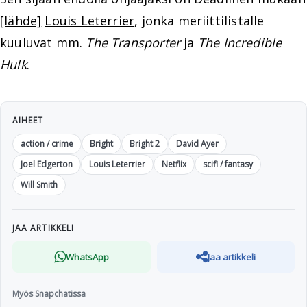
[lähde]
Louis Leterrier
, jonka meriittilistalle
kuuluvat mm.
The Transporter
ja
The Incredible
Hulk
.
AIHEET
action / crime
Bright
Bright 2
David Ayer
Joel Edgerton
Louis Leterrier
Netflix
scifi / fantasy
Will Smith
JAA ARTIKKELI
WhatsApp
Jaa artikkeli
Myös Snapchatissa