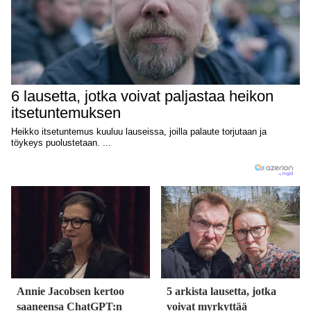
Annie Jacobsen kertoo
5 arkista lausetta, jotka
saaneensa ChatGPT:n
voivat myrkyttää