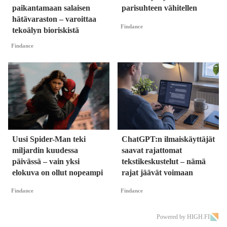
paikantamaan salaisen
parisuhteen vähitellen
hätävaraston – varoittaa
Findance
tekoälyn bioriskistä
Findance
Uusi Spider-Man teki
ChatGPT:n ilmaiskäyttäjät
miljardin kuudessa
saavat rajattomat
päivässä – vain yksi
tekstikeskustelut – nämä
elokuva on ollut nopeampi
rajat jäävät voimaan
Findance
Findance
Powered by HIGH.FI