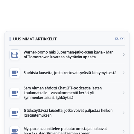
UUSIMMAT ARTIKKELIT
KAIKKI
Warner-pomo näki Superman-jatko-osan kuvia – Man
of Tomorrowin luvataan näyttävän upealta
5 arkista lausetta, jotka kertovat syvästä kiintymyksestä
Sam Altman ehdotti ChatGPT-podcastia lasten
koulumatkalle – vastakommentti keräsi yli
kymmenkertaisesti tykkäyksiä
6 töksäyttävää lausetta, jotka voivat paljastaa heikon
itsetuntemuksen
Myspace suunnittelee paluuta: omistajat haluavat
haastaa algoritmien hallitseman somen