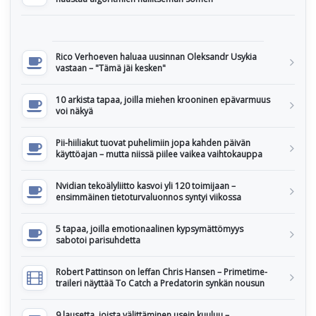
Rico Verhoeven haluaa uusinnan Oleksandr Usykia
vastaan – "Tämä jäi kesken"
10 arkista tapaa, joilla miehen krooninen epävarmuus
voi näkyä
Pii-hiiliakut tuovat puhelimiin jopa kahden päivän
käyttöajan – mutta niissä piilee vaikea vaihtokauppa
Nvidian tekoälyliitto kasvoi yli 120 toimijaan –
ensimmäinen tietoturvaluonnos syntyi viikossa
5 tapaa, joilla emotionaalinen kypsymättömyys
sabotoi parisuhdetta
Robert Pattinson on leffan Chris Hansen – Primetime-
traileri näyttää To Catch a Predatorin synkän nousun
9 lausetta, joista välittäminen usein kuuluu –