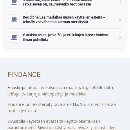
ratkaisevaa on, seuraavatko teot perässä
Reddit haluaa madaltaa uusien käyttäjien esteitä –
tekoäly voi vähentää karman merkitystä
6 arkista asiaa, jotka 70- ja 80-lukujen lapset hoitivat
ilman puhelinta
FINDANCE
Hauskoja juttuja, erikoisuuksia maailmalta, netti-ilmiöitä,
leffoja, tv-sarjoja, videopelejä ja musiikkia.
Findance on rekisteröity tavaramerkki. Sivusto voi sisältää
tuotesijoittelua.
Sivustolla käytetään evästeitä käyttökokemuksen
parantamiseen. Sivustoa käyttämällä hyväksyt evästeiden