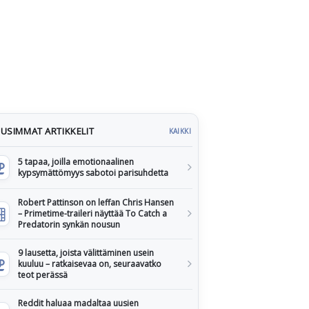
USIMMAT ARTIKKELIT
KAIKKI
5 tapaa, joilla emotionaalinen
kypsymättömyys sabotoi parisuhdetta
Robert Pattinson on leffan Chris Hansen
– Primetime-traileri näyttää To Catch a
Predatorin synkän nousun
9 lausetta, joista välittäminen usein
kuuluu – ratkaisevaa on, seuraavatko
teot perässä
Reddit haluaa madaltaa uusien