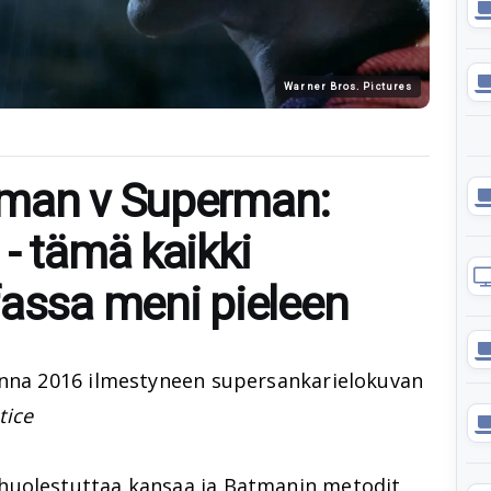
Warner Bros. Pictures
tman v Superman:
- tämä kaikki
fassa meni pieleen
onna 2016 ilmestyneen supersankarielokuvan
tice
huolestuttaa kansaa ja Batmanin metodit