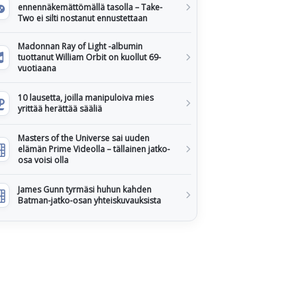
ennennäkemättömällä tasolla – Take-
Two ei silti nostanut ennustettaan
Madonnan Ray of Light -albumin
tuottanut William Orbit on kuollut 69-
vuotiaana
10 lausetta, joilla manipuloiva mies
yrittää herättää sääliä
Masters of the Universe sai uuden
elämän Prime Videolla – tällainen jatko-
osa voisi olla
James Gunn tyrmäsi huhun kahden
Batman-jatko-osan yhteiskuvauksista