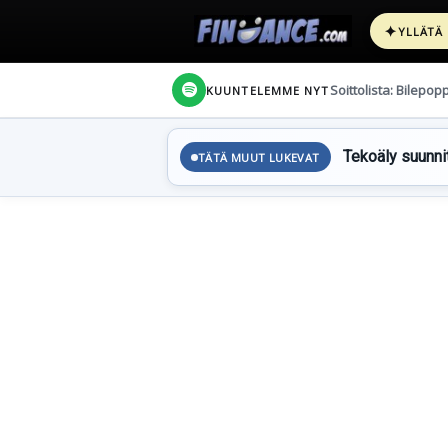
✦
YLLÄTÄ
Soittolista: Bilepop
KUUNTELEMME NYT
Tekoäly suunnit
TÄTÄ MUUT LUKEVAT