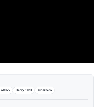
 Affleck
Henry Cavill
superhero