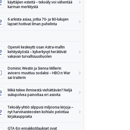
käyttäjien esteitä – tekoäly voi vähentää
karman merkitystä
6 arkista asiaa, jotka 70- ja 80-lukujen
lapset hoitivat ilman puhelinta
OpenAI keskeytti osan Astra-mallin
kehitystyöstä – kyberkyvyt herättivät
vakavan turvallisuushuolen
Dominic Westin ja Sienna Millerin
avioero muuttuu sodaksi – HBO:n War
sai trailerin
Mikä tekee ihmisestä viehättävän? Neljä
sukupolvea painottaa eri asioita
Tekoäly-yhtiö silppusi miljoonia kirjoja –
nyt harvinaisteosten kohtalo pelottaa
kirjakauppiaita
GTA 6:n ennakkotilaukset ovat