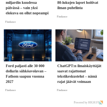
miljardin kuudessa
80-lukujen lapset hoitivat
päivässä – vain yksi
ilman puhelinta
elokuva on ollut nopeampi
Findance
Findance
Ford paljasti alle 30 000
ChatGPT:n ilmaiskäyttäjät
dollarin sähköavolavan –
saavat rajattomat
Fathom saapuu vuonna
tekstikeskustelut – nämä
2027
rajat jäävät voimaan
Findance
Findance
Powered by HIGH.FI