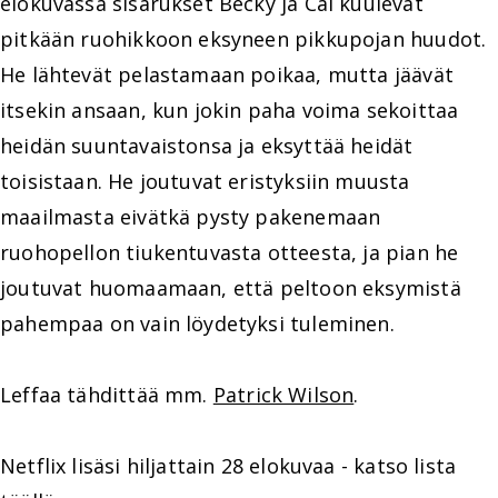
elokuvassa sisarukset Becky ja Cal kuulevat
pitkään ruohikkoon eksyneen pikkupojan huudot.
He lähtevät pelastamaan poikaa, mutta jäävät
itsekin ansaan, kun jokin paha voima sekoittaa
heidän suuntavaistonsa ja eksyttää heidät
toisistaan. He joutuvat eristyksiin muusta
maailmasta eivätkä pysty pakenemaan
ruohopellon tiukentuvasta otteesta, ja pian he
joutuvat huomaamaan, että peltoon eksymistä
pahempaa on vain löydetyksi tuleminen.
Leffaa tähdittää mm.
Patrick Wilson
.
Netflix lisäsi hiljattain 28 elokuvaa - katso lista