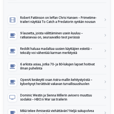
Robert Pattinson on leffan Chris Hansen – Primetime-
traileri näyttää To Catch a Predatorin synkän nousun
9 lausetta, joista välittäminen usein kuuluu –
ratkaisevaa on, seuraavatko teot perässä
Reddit haluaa madaltaa uusien käyttäjien esteitä –
tekoäly voi vähentää karman merkitystä
6 arkista asiaa, jotka 70- ja 80-lukujen lapset hoitivat
ilman puhelinta
OpenAI keskeytti osan Astra-mallin kehitystyöstä –
kyberkyvyt herättivät vakavan turvallisuushuolen
Dominic Westin ja Sienna Millerin avioero muuttuu
sodaksi – HBO:n War sai trailerin
Mikä tekee ihmisestä viehättävän? Neljä sukupolvea