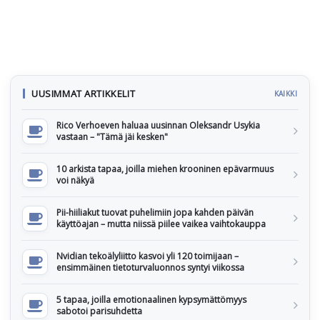
UUSIMMAT ARTIKKELIT
KAIKKI
Rico Verhoeven haluaa uusinnan Oleksandr Usykia
vastaan – "Tämä jäi kesken"
10 arkista tapaa, joilla miehen krooninen epävarmuus
voi näkyä
Pii-hiiliakut tuovat puhelimiin jopa kahden päivän
käyttöajan – mutta niissä piilee vaikea vaihtokauppa
Nvidian tekoälyliitto kasvoi yli 120 toimijaan –
ensimmäinen tietoturvaluonnos syntyi viikossa
5 tapaa, joilla emotionaalinen kypsymättömyys
sabotoi parisuhdetta