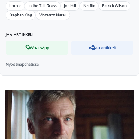
horror
In the Tall Grass
Joe Hill
Netflix
Patrick Wilson
Stephen King
Vincenzo Natali
JAA ARTIKKELI
WhatsApp
Jaa artikkeli
Myös Snapchatissa