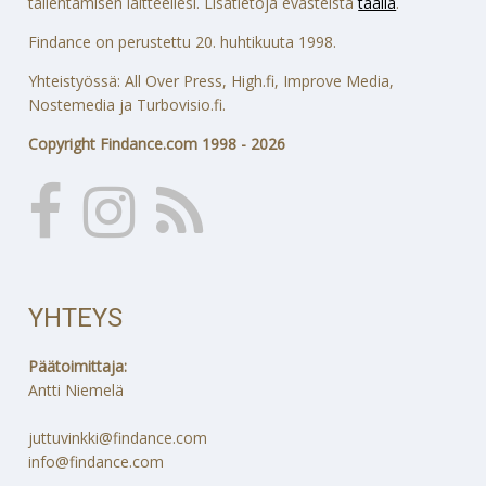
tallentamisen laitteellesi. Lisätietoja evästeistä
täällä
.
Findance on perustettu 20. huhtikuuta 1998.
Yhteistyössä: All Over Press, High.fi, Improve Media,
Nostemedia ja Turbovisio.fi.
Copyright Findance.com 1998 - 2026
YHTEYS
Päätoimittaja:
Antti Niemelä
juttuvinkki@findance.com
info@findance.com