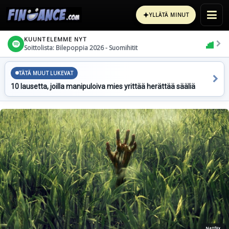
✦
YLLÄTÄ MINUT
KUUNTELEMME NYT
Soittolista: Bilepoppia 2026 - Suomihitit
TÄTÄ MUUT LUKEVAT
10 lausetta, joilla manipuloiva mies yrittää herättää sääliä
Netflix