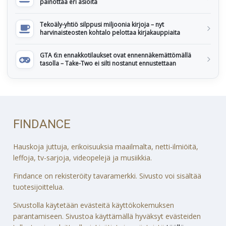
painottaa eri asioita
Tekoäly-yhtiö silppusi miljoonia kirjoja – nyt
harvinaisteosten kohtalo pelottaa kirjakauppiaita
GTA 6:n ennakkotilaukset ovat ennennäkemättömällä
tasolla – Take-Two ei silti nostanut ennustettaan
FINDANCE
Hauskoja juttuja, erikoisuuksia maailmalta, netti-ilmiöitä,
leffoja, tv-sarjoja, videopelejä ja musiikkia.
Findance on rekisteröity tavaramerkki. Sivusto voi sisältää
tuotesijoittelua.
Sivustolla käytetään evästeitä käyttökokemuksen
parantamiseen. Sivustoa käyttämällä hyväksyt evästeiden