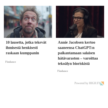
10 lausetta, jotka tekevät
Annie Jacobsen kertoo
ihmisestä henkisesti
saaneensa ChatGPT:n
raskaan kumppanin
paikantamaan salaisen
hätävaraston – varoittaa
Findance
tekoälyn bioriskistä
Findance
Powered by HIGH.FI