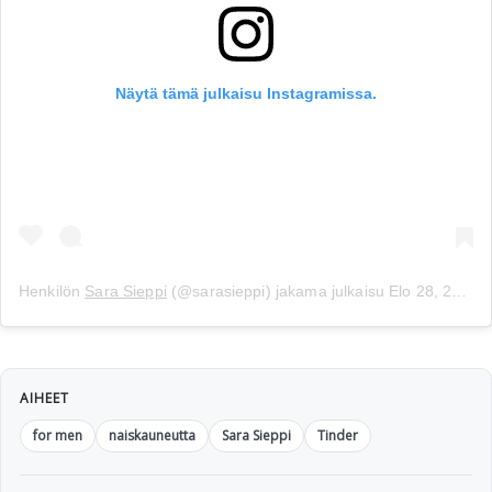
Näytä tämä julkaisu Instagramissa.
Henkilön
Sara Sieppi
(@sarasieppi) jakama julkaisu
Elo 28, 2019 kello 9.13 PDT
AIHEET
for men
naiskauneutta
Sara Sieppi
Tinder