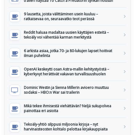
traileri näyttää To Catch a Predatorin synkän nousun
9 lausetta, joista välittäminen usein kuuluu –
ratkaisevaa on, seuraavatko teot perässä
Reddit haluaa madaltaa uusien käyttäjien esteitä –
tekoäly voi vähentää karman merkitystä
6 arkista asiaa, jotka 70- ja 80-lukujen lapset hoitivat
ilman puhelinta
OpenAI keskeytti osan Astra-mallin kehitystyöstä –
kyberkyvyt herättivät vakavan turvallisuushuolen
Dominic Westin ja Sienna Millerin avioero muuttuu
sodaksi – HBO:n War sai trailerin
Mikä tekee ihmisestä viehättävän? Neljä sukupolvea
painottaa eri asioita
Tekoäly-yhtiö silppusi miljoonia kirjoja – nyt
harvinaisteosten kohtalo pelottaa kirjakauppiaita