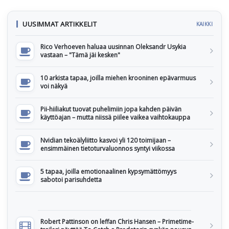
UUSIMMAT ARTIKKELIT
KAIKKI
Rico Verhoeven haluaa uusinnan Oleksandr Usykia
vastaan – "Tämä jäi kesken"
10 arkista tapaa, joilla miehen krooninen epävarmuus
voi näkyä
Pii-hiiliakut tuovat puhelimiin jopa kahden päivän
käyttöajan – mutta niissä piilee vaikea vaihtokauppa
Nvidian tekoälyliitto kasvoi yli 120 toimijaan –
ensimmäinen tietoturvaluonnos syntyi viikossa
5 tapaa, joilla emotionaalinen kypsymättömyys
sabotoi parisuhdetta
Robert Pattinson on leffan Chris Hansen – Primetime-