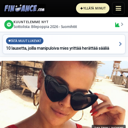
✦
YLLÄTÄ MINUT
KUUNTELEMME NYT
Soittolista: Bilepoppia 2026 - Suomihitit
TÄTÄ MUUT LUKEVAT
10 lausetta, joilla manipuloiva mies yrittää herättää sääliä
Sara Sieppi / Instagram