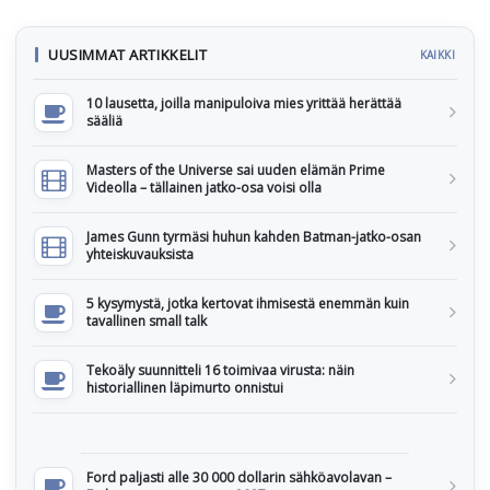
UUSIMMAT ARTIKKELIT
KAIKKI
10 lausetta, joilla manipuloiva mies yrittää herättää
sääliä
Masters of the Universe sai uuden elämän Prime
Videolla – tällainen jatko-osa voisi olla
James Gunn tyrmäsi huhun kahden Batman-jatko-osan
yhteiskuvauksista
5 kysymystä, jotka kertovat ihmisestä enemmän kuin
tavallinen small talk
Tekoäly suunnitteli 16 toimivaa virusta: näin
historiallinen läpimurto onnistui
Ford paljasti alle 30 000 dollarin sähköavolavan –