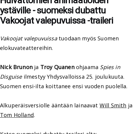
Hulvattomien animaatioiden
ystäville - suomeksi dubattu
Vakoojat valepuvuissa -traileri
Vakoojat valepuvuissa
tuodaan myös Suomen
elokuvateattereihin.
Nick Brunon
ja
Troy Quanen
ohjaama
Spies in
Disguise
ilmestyy Yhdysvalloissa 25. joulukuuta.
Suomen ensi-ilta koittanee ensi vuoden puolella.
Alkuperäisversiolle ääntään lainaavat
Will Smith
ja
Tom Holland
.