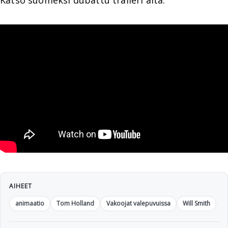
Katso suomeksi dubattu traileri alta:
AIHEET
animaatio
Tom Holland
Vakoojat valepuvuissa
Will Smith