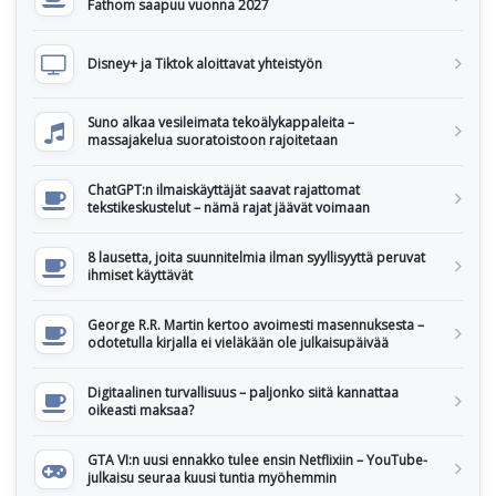
Fathom saapuu vuonna 2027
Disney+ ja Tiktok aloittavat yhteistyön
Suno alkaa vesileimata tekoälykappaleita –
massajakelua suoratoistoon rajoitetaan
ChatGPT:n ilmaiskäyttäjät saavat rajattomat
tekstikeskustelut – nämä rajat jäävät voimaan
8 lausetta, joita suunnitelmia ilman syyllisyyttä peruvat
ihmiset käyttävät
George R.R. Martin kertoo avoimesti masennuksesta –
odotetulla kirjalla ei vieläkään ole julkaisupäivää
Digitaalinen turvallisuus – paljonko siitä kannattaa
oikeasti maksaa?
GTA VI:n uusi ennakko tulee ensin Netflixiin – YouTube-
julkaisu seuraa kuusi tuntia myöhemmin