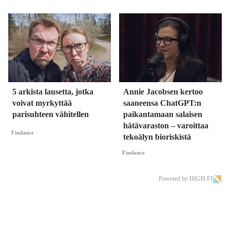
5 arkista lausetta, jotka
Annie Jacobsen kertoo
voivat myrkyttää
saaneensa ChatGPT:n
parisuhteen vähitellen
paikantamaan salaisen
hätävaraston – varoittaa
Findance
tekoälyn bioriskistä
Findance
Powered by HIGH.FI