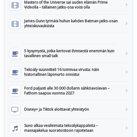
Masters of the Universe sai uuden elämän Prime
Videolla – tällainen jatko-osa voisi olla
James Gunn tyrmäsi huhun kahden Batman-jatko-osan
yhteiskuvauksista
5 kysymystä, jotka kertovat ihmisestä enemmän kuin
tavallinen small talk
Tekoäly suunnitteli 16 toimivaa virusta: näin
historiallinen läpimurto onnistui
Ford paljasti alle 30 000 dollarin sähköavolavan –
Fathom saapuu vuonna 2027
Disney+ ja Tiktok aloittavat yhteistyön
Suno alkaa vesileimata tekoälykappaleita –
massajakelua suoratoistoon rajoitetaan