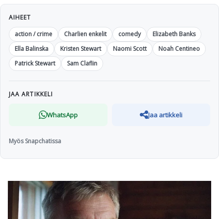
AIHEET
action / crime
Charlien enkelit
comedy
Elizabeth Banks
Ella Balinska
Kristen Stewart
Naomi Scott
Noah Centineo
Patrick Stewart
Sam Claflin
JAA ARTIKKELI
WhatsApp
Jaa artikkeli
Myös Snapchatissa