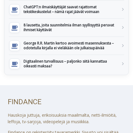
ChatGPT:n ilmaiskäyttäjät saavat rajattomat
tekstikeskustelut – nämä rajat jäävät voimaan
8 lausetta, joita suunnitelmia ilman syyllisyyttä peruvat
ihmiset käyttävät
George R.R. Martin kertoo avoimesti masennuksesta –
odotetulla kirjalla ei vieläkään ole julkaisupäivää
Digitaalinen turvallisuus – paljonko siitä kannattaa
oikeasti maksaa?
FINDANCE
Hauskoja juttuja, erikoisuuksia maailmalta, netti-ilmiöitä,
leffoja, tv-sarjoja, videopelejä ja musiikkia.
Findance on rekisteröity tavaramerkki. Sivusto voi sisältää