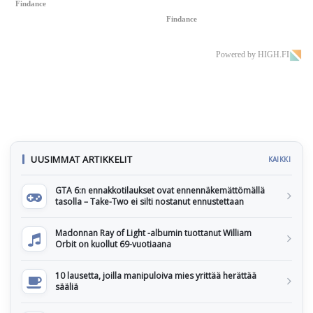
Findance
Findance
Powered by HIGH.FI
UUSIMMAT ARTIKKELIT
KAIKKI
GTA 6:n ennakkotilaukset ovat ennennäkemättömällä
tasolla – Take-Two ei silti nostanut ennustettaan
Madonnan Ray of Light -albumin tuottanut William
Orbit on kuollut 69-vuotiaana
10 lausetta, joilla manipuloiva mies yrittää herättää
sääliä