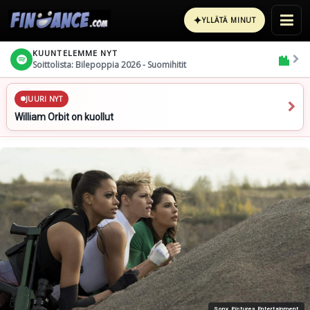
✦
YLLÄTÄ MINUT
KUUNTELEMME NYT
Soittolista: Bilepoppia 2026 - Suomihitit
JUURI NYT
William Orbit on kuollut
Sony Pictures Entertainment