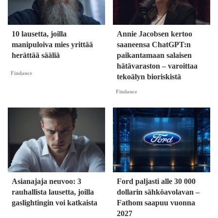
10 lausetta, joilla
Annie Jacobsen kertoo
manipuloiva mies yrittää
saaneensa ChatGPT:n
herättää sääliä
paikantamaan salaisen
hätävaraston – varoittaa
Findance
tekoälyn bioriskistä
Findance
Asianajaja neuvoo: 3
Ford paljasti alle 30 000
rauhallista lausetta, joilla
dollarin sähköavolavan –
gaslightingin voi katkaista
Fathom saapuu vuonna
2027