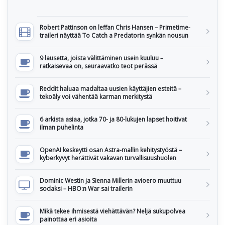
Robert Pattinson on leffan Chris Hansen – Primetime-
traileri näyttää To Catch a Predatorin synkän nousun
9 lausetta, joista välittäminen usein kuuluu –
ratkaisevaa on, seuraavatko teot perässä
Reddit haluaa madaltaa uusien käyttäjien esteitä –
tekoäly voi vähentää karman merkitystä
6 arkista asiaa, jotka 70- ja 80-lukujen lapset hoitivat
ilman puhelinta
OpenAI keskeytti osan Astra-mallin kehitystyöstä –
kyberkyvyt herättivät vakavan turvallisuushuolen
Dominic Westin ja Sienna Millerin avioero muuttuu
sodaksi – HBO:n War sai trailerin
Mikä tekee ihmisestä viehättävän? Neljä sukupolvea
painottaa eri asioita