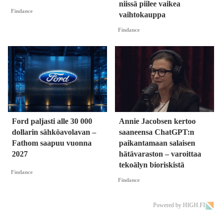
niissä piilee vaikea
Findance
vaihtokauppa
Findance
Ford paljasti alle 30 000
Annie Jacobsen kertoo
dollarin sähköavolavan –
saaneensa ChatGPT:n
Fathom saapuu vuonna
paikantamaan salaisen
2027
hätävaraston – varoittaa
tekoälyn bioriskistä
Findance
Findance
Powered by HIGH.FI