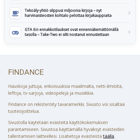
Tekoäly-yhtiö silppusi miljoonia kirjoja – nyt
harvinaisteosten kohtalo pelottaa kirjakauppiaita
GTA 6:n ennakkotilaukset ovat ennennäkemättömällä
tasolla – Take-Two ei silti nostanut ennustettaan
FINDANCE
Hauskoja juttuja, erikoisuuksia maailmalta, netti-ilmiöitä,
leffoja, tv-sarjoja, videopelejä ja musiikkia.
Findance on rekisteröity tavaramerkki. Sivusto voi sisältää
tuotesijoittelua.
Sivustolla käytetään evästeitä käyttökokemuksen
parantamiseen. Sivustoa käyttämällä hyväksyt evästeiden
tallentamisen laitteellesi. Lisätietoja evästeistä
täällä
.