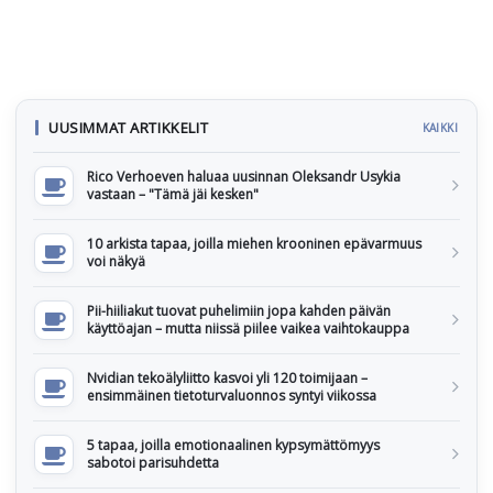
UUSIMMAT ARTIKKELIT
KAIKKI
Rico Verhoeven haluaa uusinnan Oleksandr Usykia
vastaan – "Tämä jäi kesken"
10 arkista tapaa, joilla miehen krooninen epävarmuus
voi näkyä
Pii-hiiliakut tuovat puhelimiin jopa kahden päivän
käyttöajan – mutta niissä piilee vaikea vaihtokauppa
Nvidian tekoälyliitto kasvoi yli 120 toimijaan –
ensimmäinen tietoturvaluonnos syntyi viikossa
5 tapaa, joilla emotionaalinen kypsymättömyys
sabotoi parisuhdetta