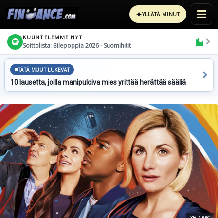
✦
YLLÄTÄ MINUT
KUUNTELEMME NYT
Soittolista: Bilepoppia 2026 - Suomihitit
TÄTÄ MUUT LUKEVAT
10 lausetta, joilla manipuloiva mies yrittää herättää sääliä
Yle / BBC