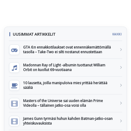
UUSIMMAT ARTIKKELIT
KAIKKI
GTA 6:n ennakkotilaukset ovat ennennäkemättömällä
tasolla – Take-Two ei silti nostanut ennustettaan
Madonnan Ray of Light -albumin tuottanut William
Orbit on kuollut 69-vuotiaana
10 lausetta, joilla manipuloiva mies yrittää herättää
sääliä
Masters of the Universe sai uuden elämän Prime
Videolla – tällainen jatko-osa voisi olla
James Gunn tyrmäsi huhun kahden Batman-jatko-osan
yhteiskuvauksista