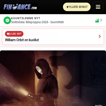
✦
YLLÄTÄ MINUT
KUUNTELEMME NYT
Soittolista: Bilepoppia 2026 - Suomihitit
JUURI NYT
William Orbit on kuollut
Netflix