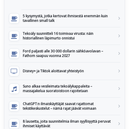
5 kysymystä, jotka kertovat ihmisestä enemmän kuin
tavallinen small talk
Tekoäly suunnitteli 16 toimivaa virusta: näin
historiallinen läpimurto onnistui
Ford paljasti alle 30 000 dollarin sähköavolavan –
Fathom saapuu vuonna 2027
Disney+ ja Tiktok aloittavat yhteistyön
Suno alkaa vesileimata tekoälykappaleita –
massajakelua suoratoistoon rajoitetaan
ChatGPT:n ilmaiskäyttäjät saavat rajattomat
tekstikeskustelut – nämä rajat jäävät voimaan
8 lausetta, joita suunnitelmia ilman syyllisyyttä peruvat
ihmiset käyttävät