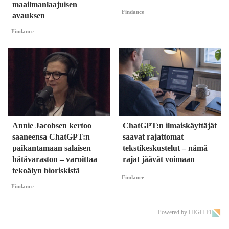
maailmanlaajuisen
Findance
avauksen
Findance
Annie Jacobsen kertoo
ChatGPT:n ilmaiskäyttäjät
saaneensa ChatGPT:n
saavat rajattomat
paikantamaan salaisen
tekstikeskustelut – nämä
hätävaraston – varoittaa
rajat jäävät voimaan
tekoälyn bioriskistä
Findance
Findance
Powered by HIGH.FI