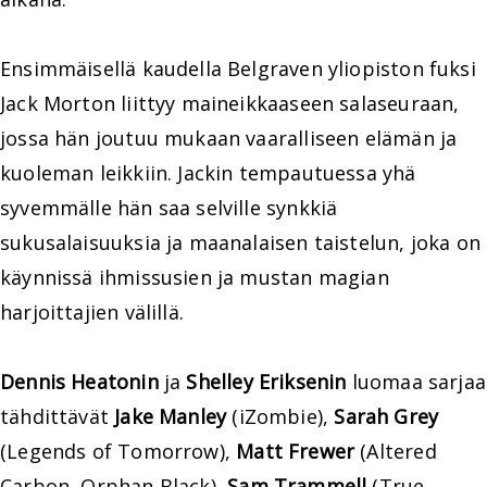
Ensimmäisellä kaudella Belgraven yliopiston fuksi
Jack Morton liittyy maineikkaaseen salaseuraan,
jossa hän joutuu mukaan vaaralliseen elämän ja
kuoleman leikkiin. Jackin tempautuessa yhä
syvemmälle hän saa selville synkkiä
sukusalaisuuksia ja maanalaisen taistelun, joka on
käynnissä ihmissusien ja mustan magian
harjoittajien välillä.
Dennis Heatonin
ja
Shelley Eriksenin
luomaa sarjaa
tähdittävät
Jake Manley
(iZombie),
Sarah Grey
(Legends of Tomorrow),
Matt Frewer
(Altered
Carbon, Orphan Black),
Sam Trammell
(True