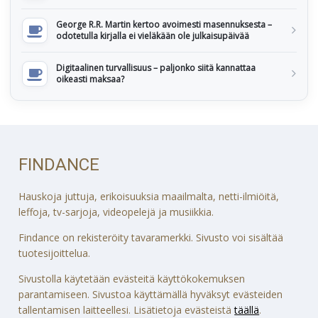
George R.R. Martin kertoo avoimesti masennuksesta –
odotetulla kirjalla ei vieläkään ole julkaisupäivää
Digitaalinen turvallisuus – paljonko siitä kannattaa
oikeasti maksaa?
FINDANCE
Hauskoja juttuja, erikoisuuksia maailmalta, netti-ilmiöitä,
leffoja, tv-sarjoja, videopelejä ja musiikkia.
Findance on rekisteröity tavaramerkki. Sivusto voi sisältää
tuotesijoittelua.
Sivustolla käytetään evästeitä käyttökokemuksen
parantamiseen. Sivustoa käyttämällä hyväksyt evästeiden
tallentamisen laitteellesi. Lisätietoja evästeistä
täällä
.