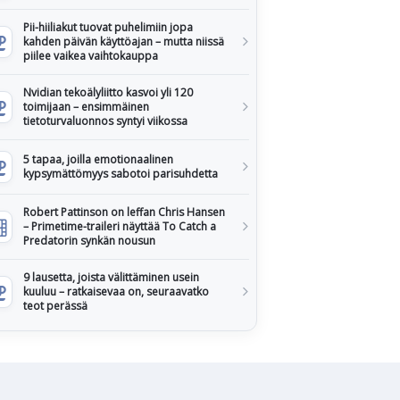
Pii-hiiliakut tuovat puhelimiin jopa
kahden päivän käyttöajan – mutta niissä
piilee vaikea vaihtokauppa
Nvidian tekoälyliitto kasvoi yli 120
toimijaan – ensimmäinen
tietoturvaluonnos syntyi viikossa
5 tapaa, joilla emotionaalinen
kypsymättömyys sabotoi parisuhdetta
Robert Pattinson on leffan Chris Hansen
– Primetime-traileri näyttää To Catch a
Predatorin synkän nousun
9 lausetta, joista välittäminen usein
kuuluu – ratkaisevaa on, seuraavatko
teot perässä