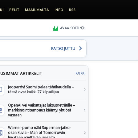
KI
PELIT
MAAILMALTA
INFO
RSS
AVAA SOITIN
KATSO JUTTU
USIMMAT ARTIKKELIT
KAIKKI
Jeopardy! Suomi palaa tähtikaudella –
tässä ovat kaikki 27 kilpailijaa
OpenAI vei vaikuttajat luksusretriitille –
markkinointitempaus kääntyi yhtiötä
vastaan
Warner-pomo näki Superman-jatko-
osan kuvia – Man of Tomorrowin
luvataan näyttävän upealta