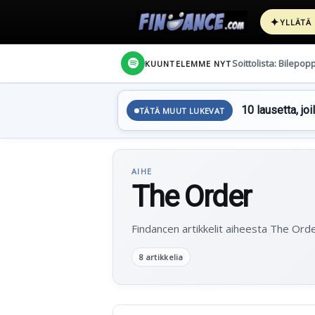
✦
YLLÄTÄ
Soittolista: Bilepop
KUUNTELEMME NYT
10 lausetta, joi
TÄTÄ MUUT LUKEVAT
AIHE
The Order
Findancen artikkelit aiheesta The Orde
8 artikkelia