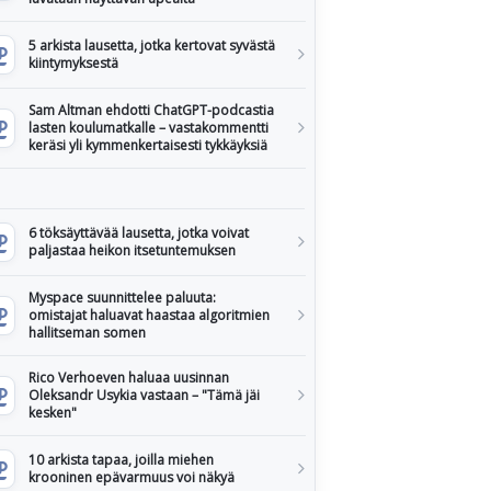
5 arkista lausetta, jotka kertovat syvästä
kiintymyksestä
Sam Altman ehdotti ChatGPT-podcastia
lasten koulumatkalle – vastakommentti
keräsi yli kymmenkertaisesti tykkäyksiä
6 töksäyttävää lausetta, jotka voivat
paljastaa heikon itsetuntemuksen
Myspace suunnittelee paluuta:
omistajat haluavat haastaa algoritmien
hallitseman somen
Rico Verhoeven haluaa uusinnan
Oleksandr Usykia vastaan – "Tämä jäi
kesken"
10 arkista tapaa, joilla miehen
krooninen epävarmuus voi näkyä