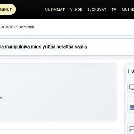
 MINUT
UUSIMMAT
VIIHDE
ELOKUVAT
TV
MUSIIK
pia 2026 - Suomihitit
lla manipuloiva mies yrittää herättää sääliä
U
r.