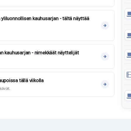
 yliluonnollisen kauhusarjan - tältä näyttää
van kauhusarjan - nimekkäät näyttelijät
upoissa tällä viikolla
äävät.