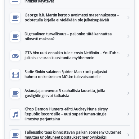
ihmiset käyttävät
George R.R. Martin kertoo avoimesti masennuksesta –
odotetulla kirjalla ei vieläkään ole julkaisupäivää
Digitaalinen turvallisuus – paljonko siitä kannattaa
oikeasti maksaa?
GTA VI:n uusi ennakko tulee ensin Netflixiin – YouTube-
julkaisu seuraa kuusi tuntia myöhemmin
Sadie Sinkin salainen Spider-Man-rooli paljastui –
hahmo on keskeinen MCU:n tulevaisuudelle
Asianajaja neuvoo: 3 rauhallista lausetta, joilla
gaslightingin voi katkaista
KPop Demon Hunters -tähti Audrey Nuna siirtyy
Republic Recordsille – uusi superHuman-single
ilmestyy perjantaina
Tallensitko taas kiinnostavan paikan someen? Outernet
muuttaa unohtuneet postaukset menovinkeiksi