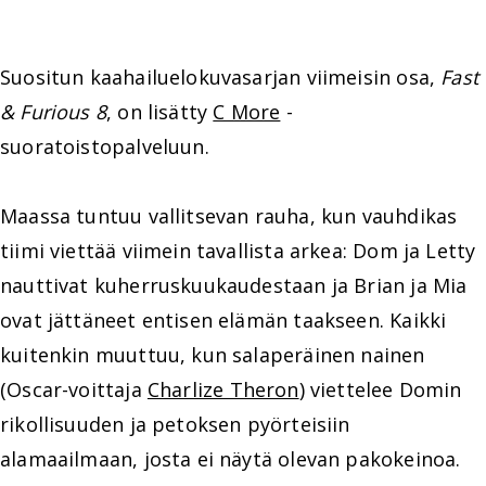
Suositun kaahailuelokuvasarjan viimeisin osa,
Fast
& Furious 8
, on lisätty
C More
-
suoratoistopalveluun.
Maassa tuntuu vallitsevan rauha, kun vauhdikas
tiimi viettää viimein tavallista arkea: Dom ja Letty
nauttivat kuherruskuukaudestaan ja Brian ja Mia
ovat jättäneet entisen elämän taakseen. Kaikki
kuitenkin muuttuu, kun salaperäinen nainen
(Oscar-voittaja
Charlize Theron
) viettelee Domin
rikollisuuden ja petoksen pyörteisiin
alamaailmaan, josta ei näytä olevan pakokeinoa.