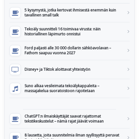
5 kysymystä, jotka kertovat ihmisestä enemmän kuin
tavallinen small talk
Tekoäly suunnitteli 16 toimivaa virusta: näin
historiallinen läpimurto onnistui
Ford paljasti alle 30 000 dollarin sähköavolavan –
Fathom saapuu vuonna 2027
Disney+ ja Tiktok aloittavat yhteistyön
Suno alkaa vesileimata tekoälykappaleita –
massajakelua suoratoistoon rajoitetaan
ChatGPT:n ilmaiskäyttäjät saavat rajattomat
tekstikeskustelut – nämä rajat jäävät voimaan
8 lausetta, joita suunnitelmia ilman syyllisyyttä peruvat