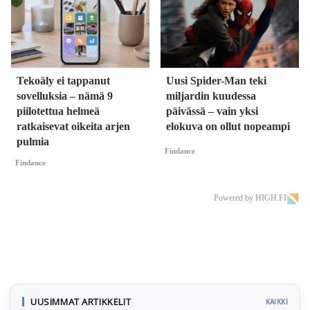
Tekoäly ei tappanut
Uusi Spider-Man teki
sovelluksia – nämä 9
miljardin kuudessa
piilotettua helmeä
päivässä – vain yksi
ratkaisevat oikeita arjen
elokuva on ollut nopeampi
pulmia
Findance
Findance
Powered by HIGH.FI
UUSIMMAT ARTIKKELIT
KAIKKI