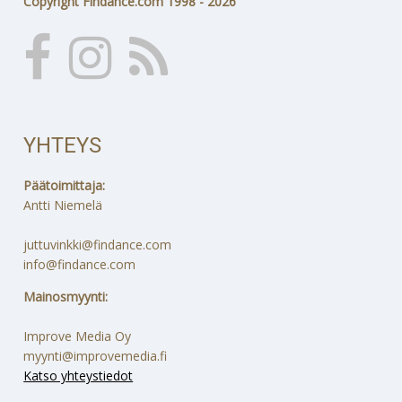
Copyright Findance.com 1998 - 2026
YHTEYS
Päätoimittaja:
Antti Niemelä
juttuvinkki@findance.com
info@findance.com
Mainosmyynti:
Improve Media Oy
myynti@improvemedia.fi
Katso yhteystiedot