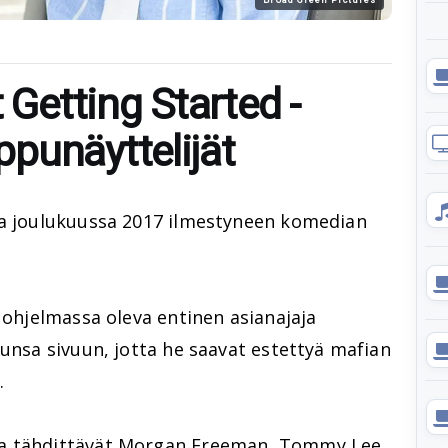
 Getting Started -
punäyttelijät
sa joulukuussa 2017 ilmestyneen komedian
luohjelmassa oleva entinen asianajaja
lunsa sivuun, jotta he saavat estettyä mafian
.
a tähdittävät
Morgan Freeman
,
Tommy Lee