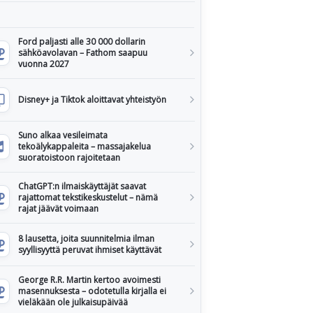
Ford paljasti alle 30 000 dollarin
sähköavolavan – Fathom saapuu
vuonna 2027
Disney+ ja Tiktok aloittavat yhteistyön
Suno alkaa vesileimata
tekoälykappaleita – massajakelua
suoratoistoon rajoitetaan
ChatGPT:n ilmaiskäyttäjät saavat
rajattomat tekstikeskustelut – nämä
rajat jäävät voimaan
8 lausetta, joita suunnitelmia ilman
syyllisyyttä peruvat ihmiset käyttävät
George R.R. Martin kertoo avoimesti
masennuksesta – odotetulla kirjalla ei
vieläkään ole julkaisupäivää