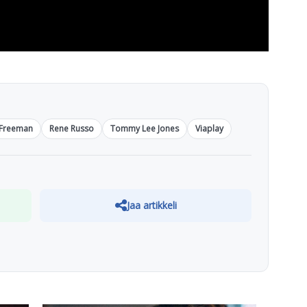
Freeman
Rene Russo
Tommy Lee Jones
Viaplay
Jaa artikkeli