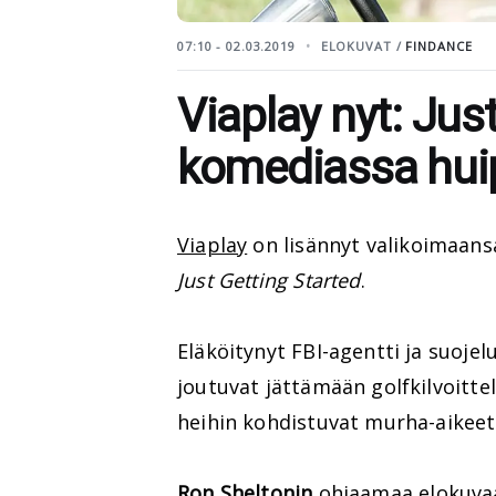
07:10 - 02.03.2019
ELOKUVAT /
FINDANCE
Viaplay nyt: Just
komediassa huip
Viaplay
on lisännyt valikoimaan
Just Getting Started
.
Eläköitynyt FBI-agentti ja suoje
joutuvat jättämään golfkilvoitte
heihin kohdistuvat murha-aikeet
Ron Sheltonin
ohjaamaa elokuva