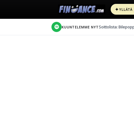
✦
YLLÄTÄ
Soittolista: Bilepop
KUUNTELEMME NYT