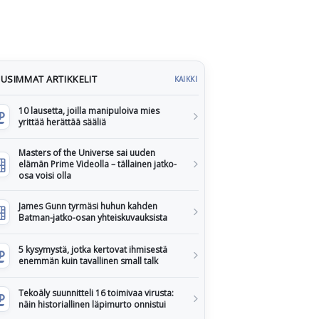
USIMMAT ARTIKKELIT
KAIKKI
10 lausetta, joilla manipuloiva mies
yrittää herättää sääliä
Masters of the Universe sai uuden
elämän Prime Videolla – tällainen jatko-
osa voisi olla
James Gunn tyrmäsi huhun kahden
Batman-jatko-osan yhteiskuvauksista
5 kysymystä, jotka kertovat ihmisestä
enemmän kuin tavallinen small talk
Tekoäly suunnitteli 16 toimivaa virusta:
näin historiallinen läpimurto onnistui