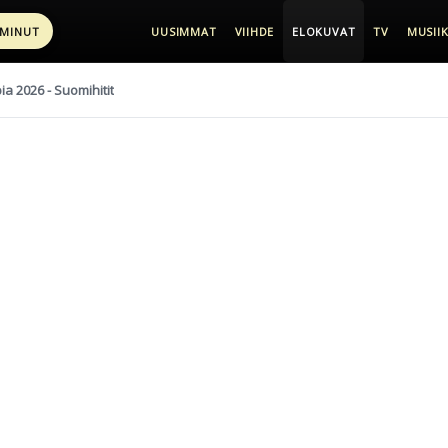
 MINUT
UUSIMMAT
VIIHDE
ELOKUVAT
TV
MUSIIK
pia 2026 - Suomihitit