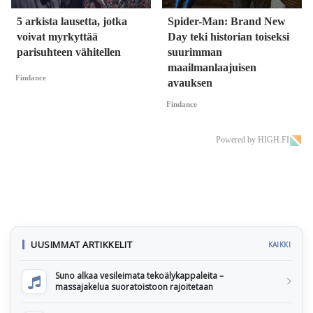
5 arkista lausetta, jotka
Spider-Man: Brand New
voivat myrkyttää
Day teki historian toiseksi
parisuhteen vähitellen
suurimman
maailmanlaajuisen
Findance
avauksen
Findance
Powered by HIGH.FI
UUSIMMAT ARTIKKELIT
KAIKKI
Suno alkaa vesileimata tekoälykappaleita –
massajakelua suoratoistoon rajoitetaan