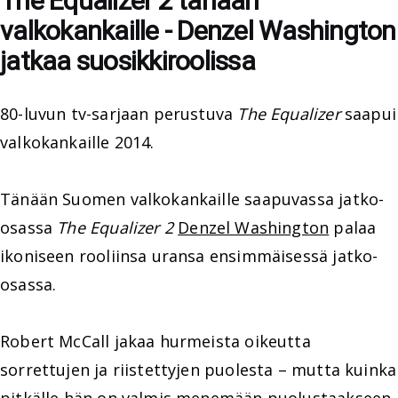
The Equalizer 2 tänään
valkokankaille - Denzel Washington
jatkaa suosikkiroolissa
80-luvun tv-sarjaan perustuva
The Equalizer
saapui
valkokankaille 2014.
Tänään Suomen valkokankaille saapuvassa jatko-
osassa
The Equalizer 2
Denzel Washington
palaa
ikoniseen rooliinsa uransa ensimmäisessä jatko-
osassa.
Robert McCall jakaa hurmeista oikeutta
sorrettujen ja riistettyjen puolesta – mutta kuinka