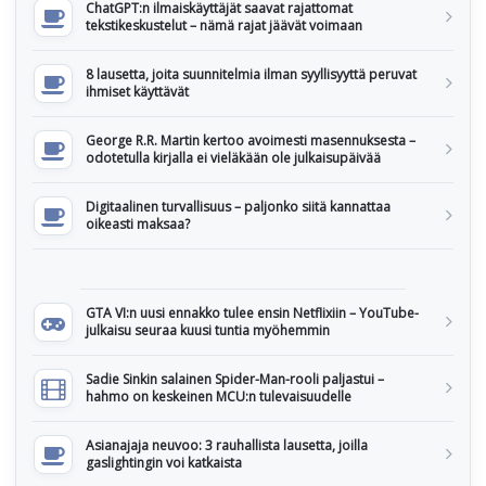
ChatGPT:n ilmaiskäyttäjät saavat rajattomat
tekstikeskustelut – nämä rajat jäävät voimaan
8 lausetta, joita suunnitelmia ilman syyllisyyttä peruvat
ihmiset käyttävät
George R.R. Martin kertoo avoimesti masennuksesta –
odotetulla kirjalla ei vieläkään ole julkaisupäivää
Digitaalinen turvallisuus – paljonko siitä kannattaa
oikeasti maksaa?
GTA VI:n uusi ennakko tulee ensin Netflixiin – YouTube-
julkaisu seuraa kuusi tuntia myöhemmin
Sadie Sinkin salainen Spider-Man-rooli paljastui –
hahmo on keskeinen MCU:n tulevaisuudelle
Asianajaja neuvoo: 3 rauhallista lausetta, joilla
gaslightingin voi katkaista