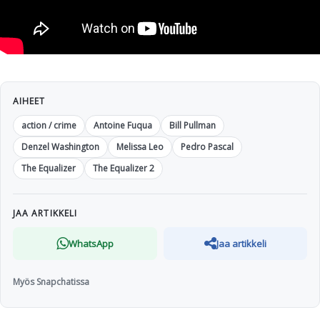
AIHEET
action / crime
Antoine Fuqua
Bill Pullman
Denzel Washington
Melissa Leo
Pedro Pascal
The Equalizer
The Equalizer 2
JAA ARTIKKELI
WhatsApp
Jaa artikkeli
Myös Snapchatissa