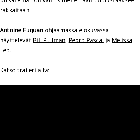
pitkälle hän on valmis menemään puolustaakseen
rakkaitaan...
Antoine Fuquan
ohjaamassa elokuvassa
näyttelevät
Bill Pullman
,
Pedro Pascal
ja
Melissa
Leo
.
Katso traileri alta: