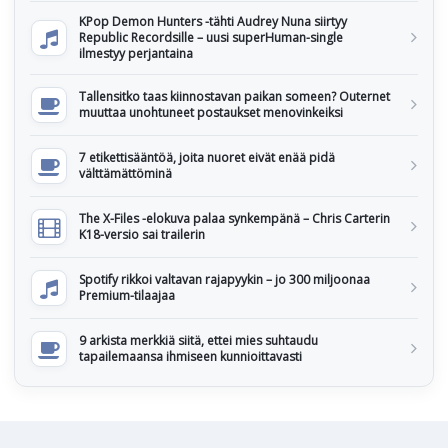
KPop Demon Hunters -tähti Audrey Nuna siirtyy
Republic Recordsille – uusi superHuman-single
ilmestyy perjantaina
Tallensitko taas kiinnostavan paikan someen? Outernet
muuttaa unohtuneet postaukset menovinkeiksi
7 etikettisääntöä, joita nuoret eivät enää pidä
välttämättöminä
The X-Files -elokuva palaa synkempänä – Chris Carterin
K18-versio sai trailerin
Spotify rikkoi valtavan rajapyykin – jo 300 miljoonaa
Premium-tilaajaa
9 arkista merkkiä siitä, ettei mies suhtaudu
tapailemaansa ihmiseen kunnioittavasti