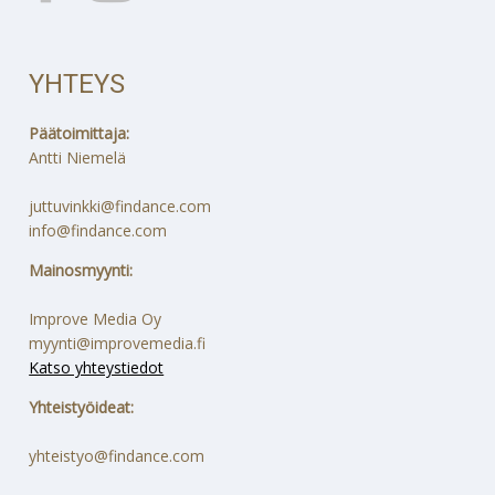
YHTEYS
Päätoimittaja:
Antti Niemelä
juttuvinkki@findance.com
info@findance.com
Mainosmyynti:
Improve Media Oy
myynti@improvemedia.fi
Katso yhteystiedot
Yhteistyöideat:
yhteistyo@findance.com