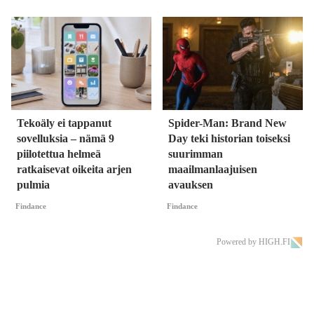
Tekoäly ei tappanut
Spider-Man: Brand New
sovelluksia – nämä 9
Day teki historian toiseksi
piilotettua helmeä
suurimman
ratkaisevat oikeita arjen
maailmanlaajuisen
pulmia
avauksen
Findance
Findance
Powered by HIGH.FI