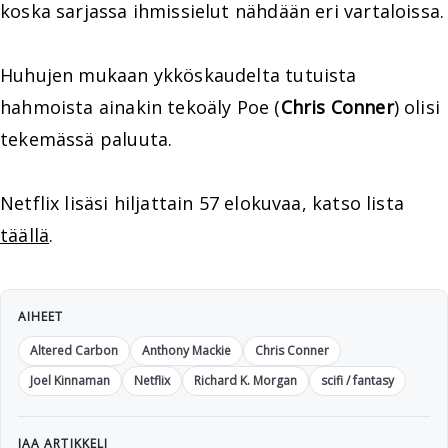
koska sarjassa ihmissielut nähdään eri vartaloissa.
Huhujen mukaan ykköskaudelta tutuista
hahmoista ainakin tekoäly Poe (
Chris Conner
) olisi
tekemässä paluuta.
Netflix lisäsi hiljattain 57 elokuvaa, katso lista
täällä
.
AIHEET
Altered Carbon
Anthony Mackie
Chris Conner
Joel Kinnaman
Netflix
Richard K. Morgan
scifi / fantasy
JAA ARTIKKELI