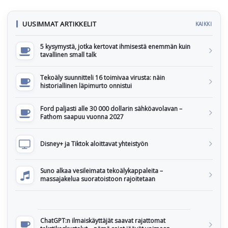
UUSIMMAT ARTIKKELIT
KAIKKI
5 kysymystä, jotka kertovat ihmisestä enemmän kuin
tavallinen small talk
Tekoäly suunnitteli 16 toimivaa virusta: näin
historiallinen läpimurto onnistui
Ford paljasti alle 30 000 dollarin sähköavolavan –
Fathom saapuu vuonna 2027
Disney+ ja Tiktok aloittavat yhteistyön
Suno alkaa vesileimata tekoälykappaleita –
massajakelua suoratoistoon rajoitetaan
ChatGPT:n ilmaiskäyttäjät saavat rajattomat