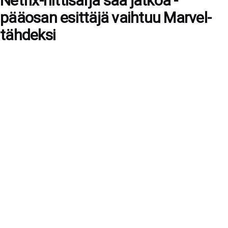
Netfix-hittisarja saa jatkoa -
pääosan esittäjä vaihtuu Marvel-
tähdeksi