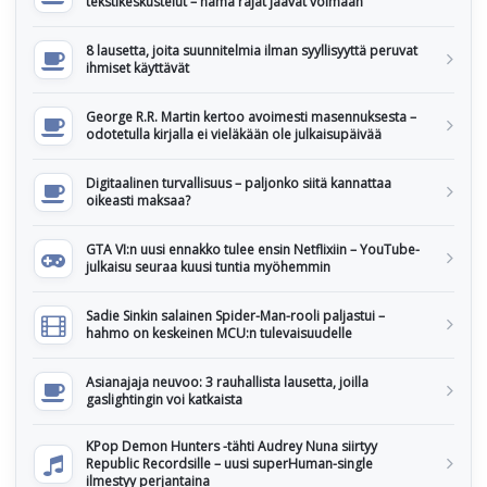
tekstikeskustelut – nämä rajat jäävät voimaan
8 lausetta, joita suunnitelmia ilman syyllisyyttä peruvat
ihmiset käyttävät
George R.R. Martin kertoo avoimesti masennuksesta –
odotetulla kirjalla ei vieläkään ole julkaisupäivää
Digitaalinen turvallisuus – paljonko siitä kannattaa
oikeasti maksaa?
GTA VI:n uusi ennakko tulee ensin Netflixiin – YouTube-
julkaisu seuraa kuusi tuntia myöhemmin
Sadie Sinkin salainen Spider-Man-rooli paljastui –
hahmo on keskeinen MCU:n tulevaisuudelle
Asianajaja neuvoo: 3 rauhallista lausetta, joilla
gaslightingin voi katkaista
KPop Demon Hunters -tähti Audrey Nuna siirtyy
Republic Recordsille – uusi superHuman-single
ilmestyy perjantaina