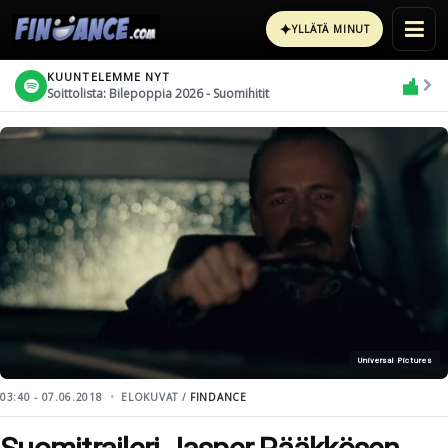
✦
YLLÄTÄ MINUT
KUUNTELEMME NYT
Soittolista: Bilepoppia 2026 - Suomihitit
Universal Pictures
03:40 - 07.06.2018
ELOKUVAT /
FINDANCE