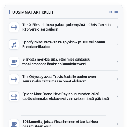
UUSIMMAT ARTIKKELIT
KAIKKI
The X-Files -elokuva palaa synkempänä – Chris Carterin
K18-versio sai trailerin
Spotify rikkoi valtavan rajapyykin – jo 300 miljoonaa
Premium-tilaajaa
9 arkista merkkiä siitä, ettei mies suhtaudu
tapailemaansa ihmiseen kunnioittavasti
The Odyssey avasi Travis Scottille uuden oven –
seuraavaksi tähtäimessä omat elokuvat
Spider-Man: Brand New Day nousi vuoden 2026
tuottoisimmaksi elokuvaksi vain seitsemässä päivässä
10 tilannetta, joissa fiksu ihminen ei tuo kaikkea
osaamistaan esiin