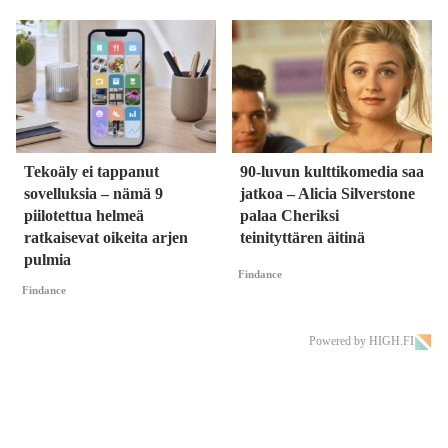
Tekoäly ei tappanut
90-luvun kulttikomedia saa
sovelluksia – nämä 9
jatkoa – Alicia Silverstone
piilotettua helmeä
palaa Cheriksi
ratkaisevat oikeita arjen
teinityttären äitinä
pulmia
Findance
Findance
Powered by HIGH.FI