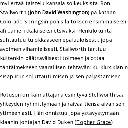
myllertää taistelu kansalaisoikeuksista. Ron
Stallworth (
John David Washington
) palkataan
Colorado Springsin poliisilaitoksen ensimmäiseksi
afroamerikkalaiseksi etsiväksi. Henkilökunta
suhtautuu tulokkaaseen epäluuloisesti, jopa
avoimen vihamielisesti. Stallworth tarttuu
kuitenkin päättäväisesti toimeen ja ottaa
tähtäimekseen vaarallisen tehtävän: Ku Klux Klanin
sisäpiiriin soluttautumisen ja sen paljastamisen.
Rotusorron kannattajana esiintyvä Stellworth saa
yhteyden ryhmittymään ja raivaa tiensä aivan sen
ytimeen asti. Hän onnistuu jopa ystävystymään
klaanin johtajan David Duken (
Topher Grace
)