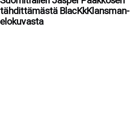
Suomitraileri Jasper Pääkkösen
tähdittämästä BlacKkKlansman-
elokuvasta