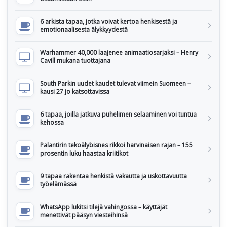
6 arkista tapaa, jotka voivat kertoa henkisestä ja
emotionaalisesta älykkyydestä
Warhammer 40,000 laajenee animaatiosarjaksi – Henry
Cavill mukana tuottajana
South Parkin uudet kaudet tulevat viimein Suomeen –
kausi 27 jo katsottavissa
6 tapaa, joilla jatkuva puhelimen selaaminen voi tuntua
kehossa
Palantirin tekoälybisnes rikkoi harvinaisen rajan – 155
prosentin luku haastaa kriitikot
9 tapaa rakentaa henkistä vakautta ja uskottavuutta
työelämässä
WhatsApp lukitsi tilejä vahingossa – käyttäjät
menettivät pääsyn viesteihinsä