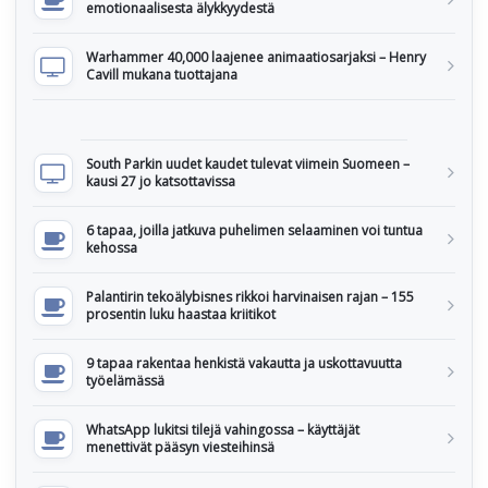
emotionaalisesta älykkyydestä
Warhammer 40,000 laajenee animaatiosarjaksi – Henry
Cavill mukana tuottajana
South Parkin uudet kaudet tulevat viimein Suomeen –
kausi 27 jo katsottavissa
6 tapaa, joilla jatkuva puhelimen selaaminen voi tuntua
kehossa
Palantirin tekoälybisnes rikkoi harvinaisen rajan – 155
prosentin luku haastaa kriitikot
9 tapaa rakentaa henkistä vakautta ja uskottavuutta
työelämässä
WhatsApp lukitsi tilejä vahingossa – käyttäjät
menettivät pääsyn viesteihinsä