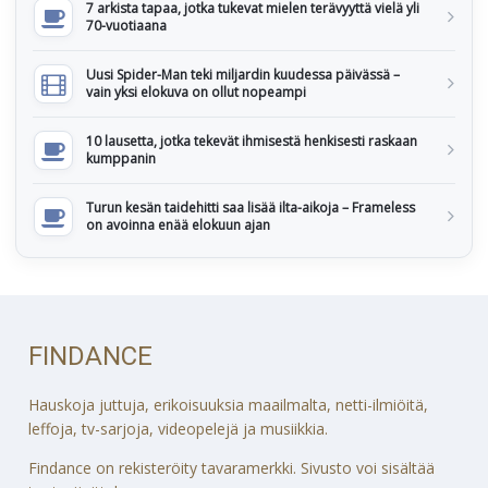
7 arkista tapaa, jotka tukevat mielen terävyyttä vielä yli
70-vuotiaana
Uusi Spider-Man teki miljardin kuudessa päivässä –
vain yksi elokuva on ollut nopeampi
10 lausetta, jotka tekevät ihmisestä henkisesti raskaan
kumppanin
Turun kesän taidehitti saa lisää ilta-aikoja – Frameless
on avoinna enää elokuun ajan
FINDANCE
Hauskoja juttuja, erikoisuuksia maailmalta, netti-ilmiöitä,
leffoja, tv-sarjoja, videopelejä ja musiikkia.
Findance on rekisteröity tavaramerkki. Sivusto voi sisältää