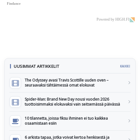
Findance
Powered by HIGH.FI
UUSIMMAT ARTIKKELIT
KAIKKI
The Odyssey avasi Travis Scottille uuden oven –
seuraavaksi tähtäimessä omat elokuvat
Spider-Man: Brand New Day nousi vuoden 2026
tuottoisimmaksi elokuvaksi vain seitsemässä päivässä
10 tilannetta, joissa fiksu ihminen ei tuo kaikkea
osaamistaan esiin
6 arkista tapaa, jotka voivat kertoa henkisestä ja