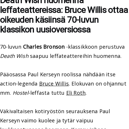
Death Wish huomenna
leffateattereissa: Bruce Willis ottaa
oikeuden käsiinsä 70-luvun
klassikon uusioversiossa
70-luvun
Charles Bronson
-klassikkoon perustuva
Death Wish
saapuu leffateattereihin huomenna.
Pääosassa Paul Kerseyn roolissa nähdään itse
action-legenda
Bruce Willis
. Elokuvan on ohjannut
mm.
Hostel
-leffasta tuttu
Eli Roth
.
Väkivaltaisen kotiryöstön seurauksena Paul
Kerseyn vaimo kuolee ja tytär vaipuu