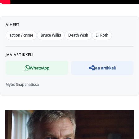
AIHEET
action / crime
Bruce Willis
Death Wish
Eli Roth
JAA ARTIKKELI
WhatsApp
Jaa artikkeli
Myös Snapchatissa