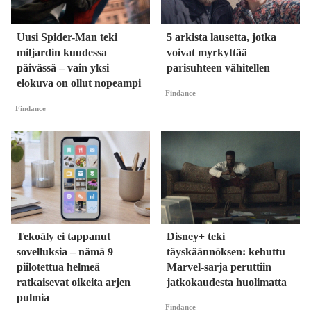
Uusi Spider-Man teki
5 arkista lausetta, jotka
miljardin kuudessa
voivat myrkyttää
päivässä – vain yksi
parisuhteen vähitellen
elokuva on ollut nopeampi
Findance
Findance
Tekoäly ei tappanut
Disney+ teki
sovelluksia – nämä 9
täyskäännöksen: kehuttu
piilotettua helmeä
Marvel-sarja peruttiin
ratkaisevat oikeita arjen
jatkokaudesta huolimatta
pulmia
Findance