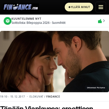
✦
YLLÄTÄ MINUT
KUUNTELEMME NYT
Soittolista: Bilepoppia 2026 - Suomihitit
Universal Pictures
19:10 - 15.12.2017
ELOKUVAT /
FINDANCE