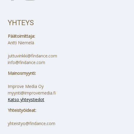
YHTEYS
Päätoimittaja:
Antti Niemelä
juttuvinkki@findance.com
info@findance.com
Mainosmyynti:
Improve Media Oy
myynti@improvemedia.fi
Katso yhteystiedot
Yhteistyöideat:
yhteistyo@findance.com