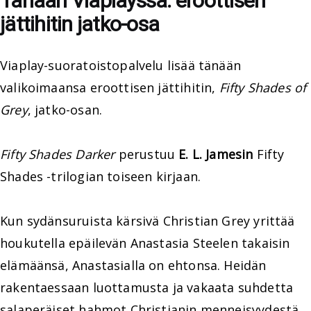
Tänään Viaplayssa: eroottisen
jättihitin jatko-osa
Viaplay-suoratoistopalvelu lisää tänään
valikoimaansa eroottisen jättihitin,
Fifty Shades of
Grey
, jatko-osan.
Fifty Shades Darker
perustuu
E. L. Jamesin
Fifty
Shades -trilogian toiseen kirjaan.
Kun sydänsuruista kärsivä Christian Grey yrittää
houkutella epäilevän Anastasia Steelen takaisin
elämäänsä, Anastasialla on ehtonsa. Heidän
rakentaessaan luottamusta ja vakaata suhdetta
salaperäiset hahmot Christianin menneisyydestä