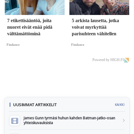
7 etikettisääntöä, joita
5 arkista lausetta, jotka
nuoret eivät enää pidä
voivat myrkyttää
välttämättöminä
parisuhteen vähitellen
Findance
Findance
Powered by HIGH.FI
UUSIMMAT ARTIKKELIT
KAIKKI
James Gunn tyrmäsi huhun kahden Batman-jatko-osan
yhteiskuvauksista