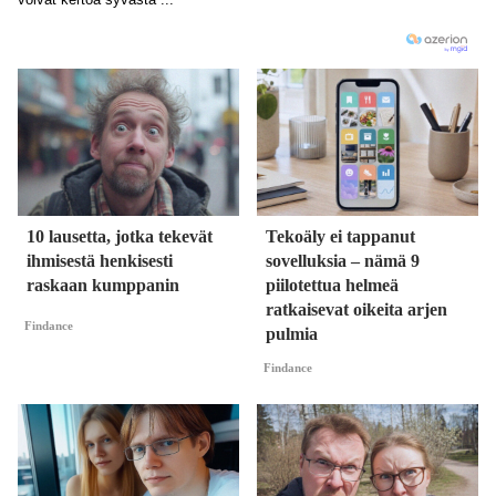
10 lausetta, jotka tekevät
Tekoäly ei tappanut
ihmisestä henkisesti
sovelluksia – nämä 9
raskaan kumppanin
piilotettua helmeä
ratkaisevat oikeita arjen
Findance
pulmia
Findance