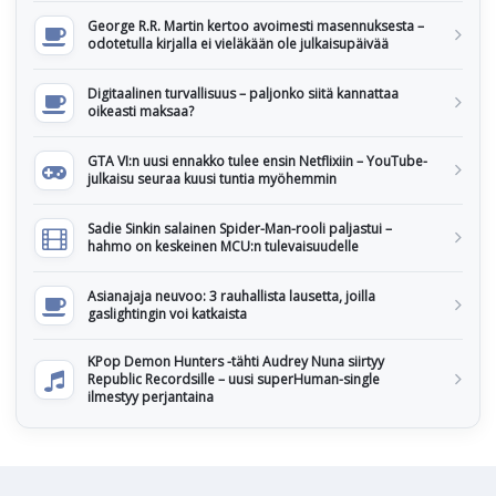
George R.R. Martin kertoo avoimesti masennuksesta –
odotetulla kirjalla ei vieläkään ole julkaisupäivää
Digitaalinen turvallisuus – paljonko siitä kannattaa
oikeasti maksaa?
GTA VI:n uusi ennakko tulee ensin Netflixiin – YouTube-
julkaisu seuraa kuusi tuntia myöhemmin
Sadie Sinkin salainen Spider-Man-rooli paljastui –
hahmo on keskeinen MCU:n tulevaisuudelle
Asianajaja neuvoo: 3 rauhallista lausetta, joilla
gaslightingin voi katkaista
KPop Demon Hunters -tähti Audrey Nuna siirtyy
Republic Recordsille – uusi superHuman-single
ilmestyy perjantaina