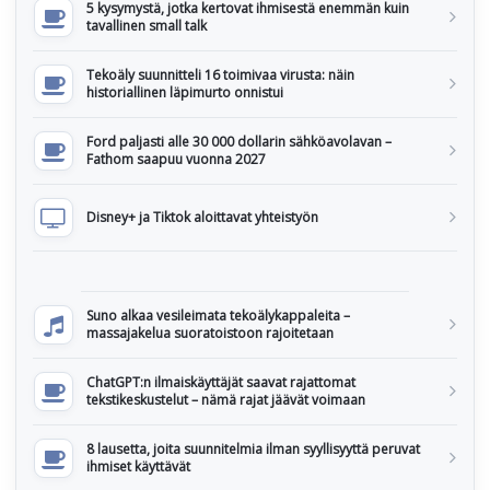
5 kysymystä, jotka kertovat ihmisestä enemmän kuin
tavallinen small talk
Tekoäly suunnitteli 16 toimivaa virusta: näin
historiallinen läpimurto onnistui
Ford paljasti alle 30 000 dollarin sähköavolavan –
Fathom saapuu vuonna 2027
Disney+ ja Tiktok aloittavat yhteistyön
Suno alkaa vesileimata tekoälykappaleita –
massajakelua suoratoistoon rajoitetaan
ChatGPT:n ilmaiskäyttäjät saavat rajattomat
tekstikeskustelut – nämä rajat jäävät voimaan
8 lausetta, joita suunnitelmia ilman syyllisyyttä peruvat
ihmiset käyttävät