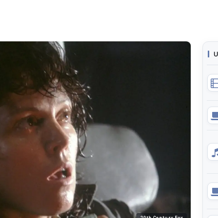
U
20th Century Fox