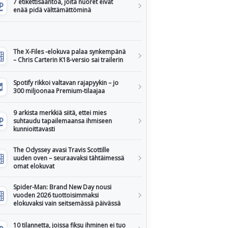
7 etikettisääntöä, joita nuoret eivät
enää pidä välttämättöminä
The X-Files -elokuva palaa synkempänä
– Chris Carterin K18-versio sai trailerin
Spotify rikkoi valtavan rajapyykin – jo
300 miljoonaa Premium-tilaajaa
9 arkista merkkiä siitä, ettei mies
suhtaudu tapailemaansa ihmiseen
kunnioittavasti
The Odyssey avasi Travis Scottille
uuden oven – seuraavaksi tähtäimessä
omat elokuvat
Spider-Man: Brand New Day nousi
vuoden 2026 tuottoisimmaksi
elokuvaksi vain seitsemässä päivässä
10 tilannetta, joissa fiksu ihminen ei tuo