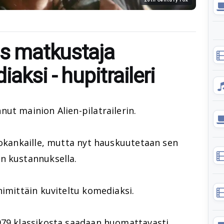
as matkustaja
iaksi - hupitraileri
ut mainion Alien-pilatrailerin.
kokankaille, mutta nyt hauskuutetaan sen
n kustannuksella.
imittäin kuviteltu komediaksi.
979 klassikosta saadaan huomattavasti