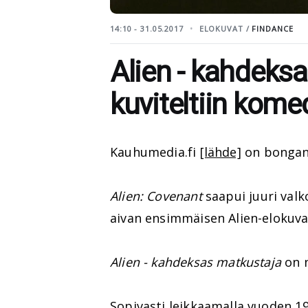
14:10 - 31.05.2017
ELOKUVAT /
FINDANCE
Alien - kahdeks
kuviteltiin komed
Kauhumedia.fi
[lähde]
on bongann
Alien: Covenant
saapui juuri val
aivan ensimmäisen Alien-elokuva
Alien - kahdeksas matkustaja
on n
Sopivasti leikkaamalla vuoden 1