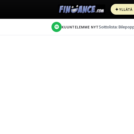
✦
YLLÄTÄ
Soittolista: Bilepop
KUUNTELEMME NYT