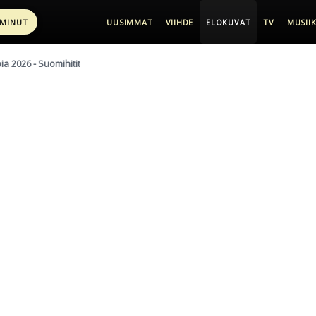
 MINUT
UUSIMMAT
VIIHDE
ELOKUVAT
TV
MUSIIK
pia 2026 - Suomihitit