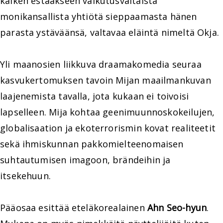
kaiken estääkseen vaikutusvaltaista
monikansallista yhtiötä sieppaamasta hänen
parasta ystäväänsä, valtavaa eläintä nimeltä Okja.
Yli maanosien liikkuva draamakomedia seuraa
kasvukertomuksen tavoin Mijan maailmankuvan
laajenemista tavalla, jota kukaan ei toivoisi
lapselleen. Mija kohtaa geenimuunnoskokeilujen,
globalisaation ja ekoterrorismin kovat realiteetit
sekä ihmiskunnan pakkomielteenomaisen
suhtautumisen imagoon, brändeihin ja
itsekehuun.
Pääosaa esittää eteläkorealainen
Ahn Seo-hyun
.