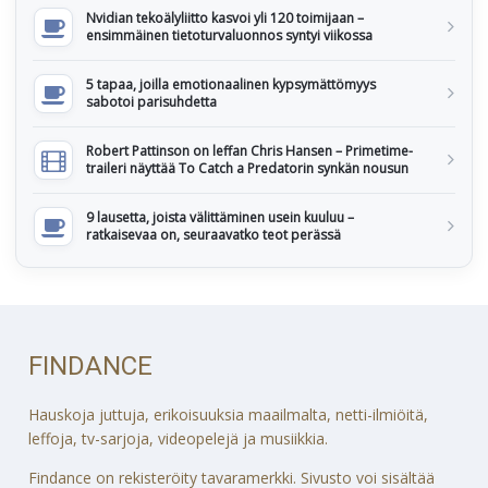
Nvidian tekoälyliitto kasvoi yli 120 toimijaan –
ensimmäinen tietoturvaluonnos syntyi viikossa
5 tapaa, joilla emotionaalinen kypsymättömyys
sabotoi parisuhdetta
Robert Pattinson on leffan Chris Hansen – Primetime-
traileri näyttää To Catch a Predatorin synkän nousun
9 lausetta, joista välittäminen usein kuuluu –
ratkaisevaa on, seuraavatko teot perässä
FINDANCE
Hauskoja juttuja, erikoisuuksia maailmalta, netti-ilmiöitä,
leffoja, tv-sarjoja, videopelejä ja musiikkia.
Findance on rekisteröity tavaramerkki. Sivusto voi sisältää