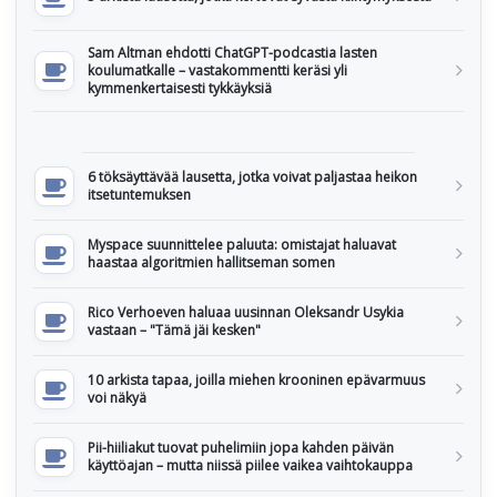
Sam Altman ehdotti ChatGPT-podcastia lasten
koulumatkalle – vastakommentti keräsi yli
kymmenkertaisesti tykkäyksiä
6 töksäyttävää lausetta, jotka voivat paljastaa heikon
itsetuntemuksen
Myspace suunnittelee paluuta: omistajat haluavat
haastaa algoritmien hallitseman somen
Rico Verhoeven haluaa uusinnan Oleksandr Usykia
vastaan – "Tämä jäi kesken"
10 arkista tapaa, joilla miehen krooninen epävarmuus
voi näkyä
Pii-hiiliakut tuovat puhelimiin jopa kahden päivän
käyttöajan – mutta niissä piilee vaikea vaihtokauppa