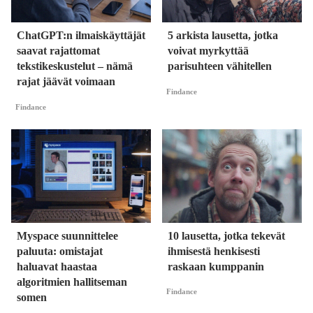
ChatGPT:n ilmaiskäyttäjät
5 arkista lausetta, jotka
saavat rajattomat
voivat myrkyttää
tekstikeskustelut – nämä
parisuhteen vähitellen
rajat jäävät voimaan
Findance
Findance
Myspace suunnittelee
10 lausetta, jotka tekevät
paluuta: omistajat
ihmisestä henkisesti
haluavat haastaa
raskaan kumppanin
algoritmien hallitseman
Findance
somen