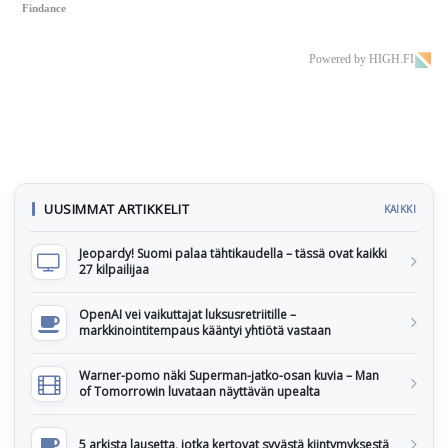
Findance
Powered by HIGH.FI
UUSIMMAT ARTIKKELIT
KAIKKI
Jeopardy! Suomi palaa tähtikaudella – tässä ovat kaikki
27 kilpailijaa
OpenAI vei vaikuttajat luksusretriitille –
markkinointitempaus kääntyi yhtiötä vastaan
Warner-pomo näki Superman-jatko-osan kuvia – Man
of Tomorrowin luvataan näyttävän upealta
5 arkista lausetta, jotka kertovat syvästä kiintymyksestä