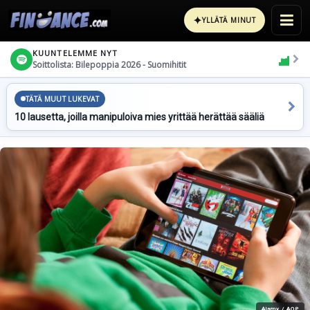
✦
YLLÄTÄ MINUT
KUUNTELEMME NYT
Soittolista: Bilepoppia 2026 - Suomihitit
TÄTÄ MUUT LUKEVAT
10 lausetta, joilla manipuloiva mies yrittää herättää sääliä
Alamy / AOP