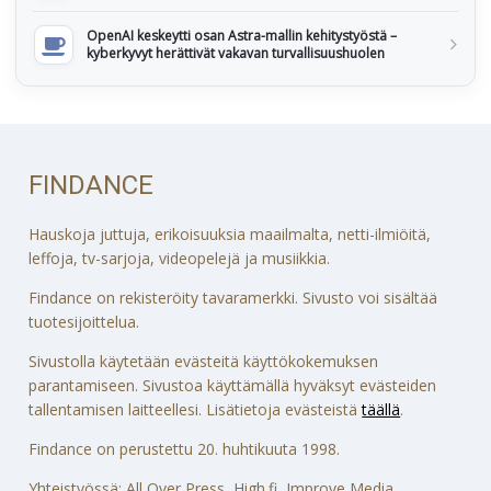
OpenAI keskeytti osan Astra-mallin kehitystyöstä –
kyberkyvyt herättivät vakavan turvallisuushuolen
FINDANCE
Hauskoja juttuja, erikoisuuksia maailmalta, netti-ilmiöitä,
leffoja, tv-sarjoja, videopelejä ja musiikkia.
Findance on rekisteröity tavaramerkki. Sivusto voi sisältää
tuotesijoittelua.
Sivustolla käytetään evästeitä käyttökokemuksen
parantamiseen. Sivustoa käyttämällä hyväksyt evästeiden
tallentamisen laitteellesi. Lisätietoja evästeistä
täällä
.
Findance on perustettu 20. huhtikuuta 1998.
Yhteistyössä: All Over Press, High.fi, Improve Media,