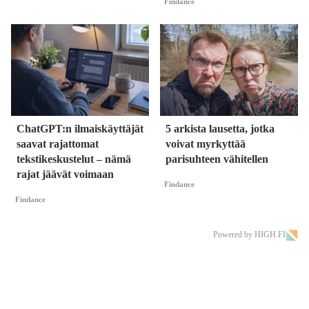
Findance
ChatGPT:n ilmaiskäyttäjät
5 arkista lausetta, jotka
saavat rajattomat
voivat myrkyttää
tekstikeskustelut – nämä
parisuhteen vähitellen
rajat jäävät voimaan
Findance
Findance
Powered by HIGH.FI