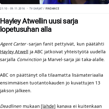
21:10 - 09.11.2016
TV-SARJAT /
FINDANCE
Hayley Atwellin uusi sarja
lopetusuhan alla
Agent Carter
-sarjan fanit pettyivät, kun päätähti
Hayley Atwell
ja ABC jatkoivat yhteistyötä uudella
sarjalla
Convinction
ja Marvel-sarja jäi taka-alalle.
ABC on päättänyt olla tilaamatta lisämateriaalia
ensimmäisen tuotantokauden jo kuvattujen 13
jakson jälkeen.
Deadlinen
mukaan
[lähde]
kanava ei kuitenkaan