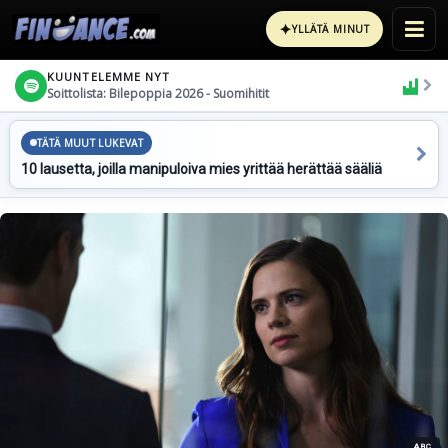
✦
YLLÄTÄ MINUT
KUUNTELEMME NYT
Soittolista: Bilepoppia 2026 - Suomihitit
TÄTÄ MUUT LUKEVAT
10 lausetta, joilla manipuloiva mies yrittää herättää sääliä
ABC