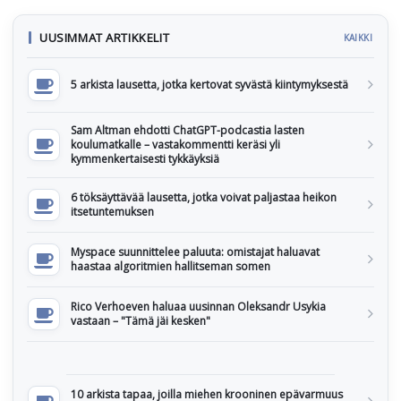
UUSIMMAT ARTIKKELIT
KAIKKI
5 arkista lausetta, jotka kertovat syvästä kiintymyksestä
Sam Altman ehdotti ChatGPT-podcastia lasten
koulumatkalle – vastakommentti keräsi yli
kymmenkertaisesti tykkäyksiä
6 töksäyttävää lausetta, jotka voivat paljastaa heikon
itsetuntemuksen
Myspace suunnittelee paluuta: omistajat haluavat
haastaa algoritmien hallitseman somen
Rico Verhoeven haluaa uusinnan Oleksandr Usykia
vastaan – "Tämä jäi kesken"
10 arkista tapaa, joilla miehen krooninen epävarmuus