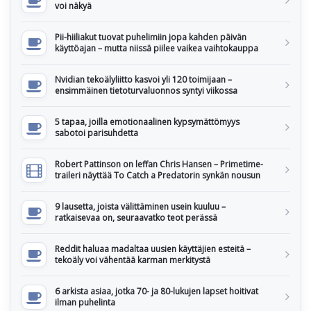
voi näkyä
Pii-hiiliakut tuovat puhelimiin jopa kahden päivän
käyttöajan – mutta niissä piilee vaikea vaihtokauppa
Nvidian tekoälyliitto kasvoi yli 120 toimijaan –
ensimmäinen tietoturvaluonnos syntyi viikossa
5 tapaa, joilla emotionaalinen kypsymättömyys
sabotoi parisuhdetta
Robert Pattinson on leffan Chris Hansen – Primetime-
traileri näyttää To Catch a Predatorin synkän nousun
9 lausetta, joista välittäminen usein kuuluu –
ratkaisevaa on, seuraavatko teot perässä
Reddit haluaa madaltaa uusien käyttäjien esteitä –
tekoäly voi vähentää karman merkitystä
6 arkista asiaa, jotka 70- ja 80-lukujen lapset hoitivat
ilman puhelinta