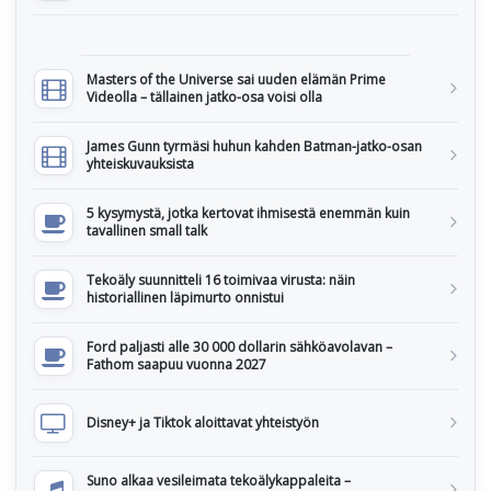
Masters of the Universe sai uuden elämän Prime
Videolla – tällainen jatko-osa voisi olla
James Gunn tyrmäsi huhun kahden Batman-jatko-osan
yhteiskuvauksista
5 kysymystä, jotka kertovat ihmisestä enemmän kuin
tavallinen small talk
Tekoäly suunnitteli 16 toimivaa virusta: näin
historiallinen läpimurto onnistui
Ford paljasti alle 30 000 dollarin sähköavolavan –
Fathom saapuu vuonna 2027
Disney+ ja Tiktok aloittavat yhteistyön
Suno alkaa vesileimata tekoälykappaleita –