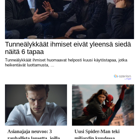
Asianajaja neuvoo: 3
Uusi Spider-Man teki
rauhallista lausetta, joilla
miljardin kuudessa