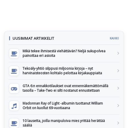
UUSIMMAT ARTIKKELIT
KAIKKI
Mikä tekee ihmisestä viehättävän? Neljä sukupolvea
painottaa eri asioita
Tekoäly-yhtiö silppusi miljoonia kirjoja – nyt
harvinaisteosten kohtalo pelottaa kirjakauppiaita
GTA 6:n ennakkotilaukset ovat ennennäkemättömällä
tasolla – Take-Two ei silti nostanut ennustettaan
Madonnan Ray of Light -albumin tuottanut William
Orbit on kuollut 69-vuotiaana
10 lausetta, joilla manipuloiva mies yrittää herättää
sääliä