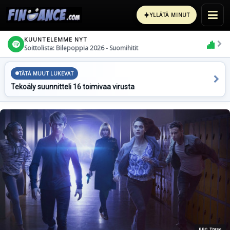
✦
YLLÄTÄ MINUT
KUUNTELEMME NYT
Soittolista: Bilepoppia 2026 - Suomihitit
TÄTÄ MUUT LUKEVAT
Tekoäly suunnitteli 16 toimivaa virusta
BBC Three