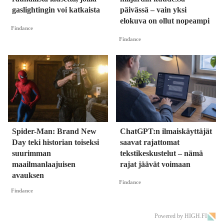
gaslightingin voi katkaista
päivässä – vain yksi
elokuva on ollut nopeampi
Findance
Findance
Spider-Man: Brand New
ChatGPT:n ilmaiskäyttäjät
Day teki historian toiseksi
saavat rajattomat
suurimman
tekstikeskustelut – nämä
maailmanlaajuisen
rajat jäävät voimaan
avauksen
Findance
Findance
Powered by HIGH.FI